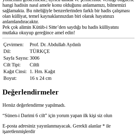
hangi hadisin nasıl amele konu olduğunu anlamamızı, bilmemizi
sağlamakta. Bu niteliğiyle benzerlerinden farklı bir hadis çalışması
olan külliyat, temel kaynaklarınızdan biri olarak hayatınızı
anlamlandıracaktır.
Pek çok alimin Kütüb-i Sitte’den saydığı bu hadis külliyatını
mutlaka okuyup gereğince amel edin!
Çevirmen:
Prof. Dr. Abdullah Aydınlı
Dil:
TÜRKÇE
Sayfa Sayısı:
3006
Cilt Tipi:
Ciltli
Kağıt Cinsi:
1. Hm. Kağıt
Boyut:
16 x 24 cm
Değerlendirmeler
Henüz değerlendirme yapılmadı.
“Sünen-i Darimi 6 cilt” için yorum yapan ilk kişi siz olun
E-posta adresiniz yayınlanmayacak.
Gerekli alanlar
*
ile
işaretlenmişlerdir