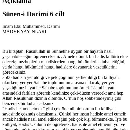
Açıklama
Sünen-i Darimi 6 cilt
İmam Ebu Muhammed
,
Darimi
MADVE YAYINLARI
Bu kitaptan, Rasulullah’ın Sünnetine uygun bir hayatın nasıl
yaşanabileceğini öğreneceksiniz. Amele dönük bir hadis kültürü elde
edecek; mezheplerin o hadislerden hangi hükümleri istinbat ettiğini,
ya da hangi hükümleri hangi hadislere dayanarak vazettiklerini
göreceksiniz.
3506 hadisin yer aldığı ve pek çoğunun şerhedildiği bu külliyatı
okurken, yer yer Sahabe toplumunun arasına dalacak, yer yer
yaşadığımız hayat ile Sahabe toplumunun örnek İslami hayatı
arasındaki farkları görerek kendinize çeki-düzen verecek; ama hep,
Allah Rasulünün dizinin dibinde, O’nun hoş sohbetindeymiş gibi
benzersiz bir tad alacaksınız.
“Hadis ile amel etmek” gibi çok önemli bir sorunu bu külliyat
sayesinde çözmüş olacaksınız. Çünkü her insan hadisle amel etmeli;
ancak hadisle nasıl amel edileceğini pek çok kişi bilmemekte. İşte bu
külliyat, Hadis Usulünü de öğreterek, hadis ile amel etmenin yol ve
yöntemini göstermekte; ayrıca tahkik ve şerhlerinde verdiği bilgilerle