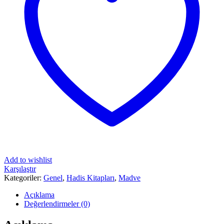
Add to wishlist
Karşılaştır
Kategoriler:
Genel
,
Hadis Kitapları
,
Madve
Açıklama
Değerlendirmeler (0)