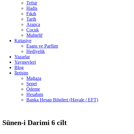
Tefsir
Hadis
Fıkıh
Tarih
Arapça
Çocuk
Muhtelif
Kırtasiye
Esans ve Parfüm
Hediyelik
Yazarlar
Yayınevleri
Blog
İletişim
Mağaza
Sepet
Ödeme
Hesabım
Banka Hesap Bilgileri (Havale / EFT)
Stokta
-50%
yok
Sünen-i Darimi 6 cilt