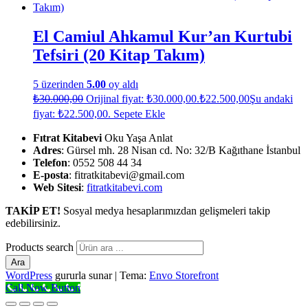
El Camiul Ahkamul Kur’an Kurtubi
Tefsiri (20 Kitap Takım)
5 üzerinden
5.00
oy aldı
₺
30.000,00
Orijinal fiyat: ₺30.000,00.
₺
22.500,00
Şu andaki
fiyat: ₺22.500,00.
Sepete Ekle
Fıtrat Kitabevi
Oku Yaşa Anlat
Adres
: Gürsel mh. 28 Nisan cd. No: 32/B Kağıthane İstanbul
Telefon
: 0552 508 44 34
E-posta
: fitratkitabevi@gmail.com
Web Sitesi
:
fitratkitabevi.com
TAKİP ET!
Sosyal medya hesaplarımızdan gelişmeleri takip
edebilirsiniz.
Products search
Ara
WordPress
gururla sunar
|
Tema:
Envo Storefront
Call Now Button