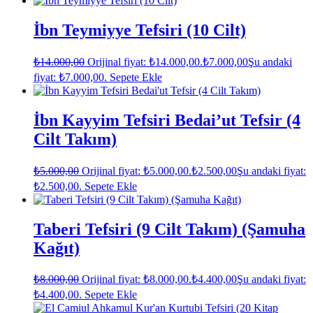
İbn Teymiyye Tefsiri (10 Cilt)
₺
14.000,00
Orijinal fiyat: ₺14.000,00.
₺
7.000,00
Şu andaki
fiyat: ₺7.000,00.
Sepete Ekle
İbn Kayyim Tefsiri Bedai’ut Tefsir (4
Cilt Takım)
₺
5.000,00
Orijinal fiyat: ₺5.000,00.
₺
2.500,00
Şu andaki fiyat:
₺2.500,00.
Sepete Ekle
Taberi Tefsiri (9 Cilt Takım) (Şamuha
Kağıt)
₺
8.000,00
Orijinal fiyat: ₺8.000,00.
₺
4.400,00
Şu andaki fiyat:
₺4.400,00.
Sepete Ekle