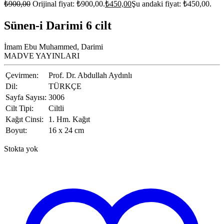
₺
900,00
Orijinal fiyat: ₺900,00.
₺
450,00
Şu andaki fiyat: ₺450,00.
Sünen-i Darimi 6 cilt
İmam Ebu Muhammed
,
Darimi
MADVE YAYINLARI
Çevirmen:
Prof. Dr. Abdullah Aydınlı
Dil:
TÜRKÇE
Sayfa Sayısı:
3006
Cilt Tipi:
Ciltli
Kağıt Cinsi:
1. Hm. Kağıt
Boyut:
16 x 24 cm
Stokta yok