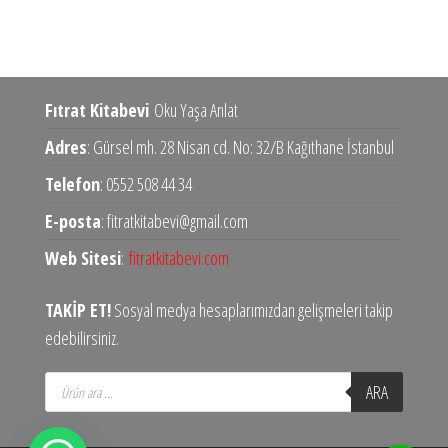
Fıtrat Kitabevi
Oku Yaşa Anlat
Adres
: Gürsel mh. 28 Nisan cd. No: 32/B Kağıthane İstanbul
Telefon
: 0552 508 44 34
E-posta
: fitratkitabevi@gmail.com
Web Sitesi
:
fitratkitabevi.com
TAKİP ET!
Sosyal medya hesaplarımızdan gelişmeleri takip
edebilirsiniz.
Products
ARA
search