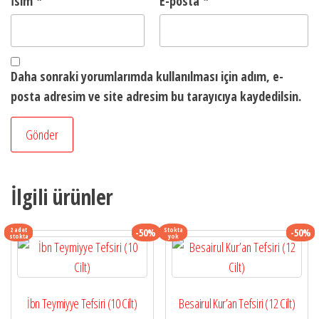
İsim
*
E-posta
*
Daha sonraki yorumlarımda kullanılması için adım, e-
posta adresim ve site adresim bu tarayıcıya kaydedilsin.
İlgili ürünler
2 adet
Stokta
-50%
-50%
stokta
yok
İbn Teymiyye Tefsiri (10 Cilt)
Besairul Kur’an Tefsiri (12 Cilt)