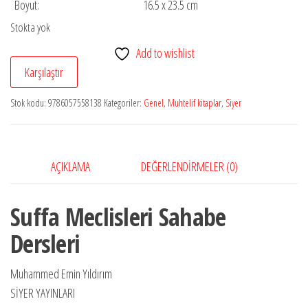
Boyut:
16.5 x 23.5 cm
Stokta yok
Add to wishlist
Karşılaştır
Stok kodu:
9786057558138
Kategoriler:
Genel
,
Muhtelif kitaplar
,
Siyer
AÇIKLAMA
DEĞERLENDIRMELER (0)
Suffa Meclisleri Sahabe
Dersleri
Muhammed Emin Yıldırım
SİYER YAYINLARI