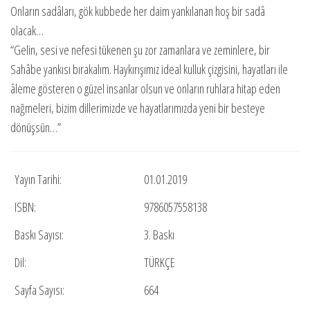
Onların sadâları, gök kubbede her daim yankılanan hoş bir sadâ
olacak…
“Gelin, sesi ve nefesi tükenen şu zor zamanlara ve zeminlere, bir
Sahâbe yankısı bırakalım. Haykırışımız ideal kulluk çizgisini, hayatları ile
âleme gösteren o güzel insanlar olsun ve onların ruhlara hitap eden
nağmeleri, bizim dillerimizde ve hayatlarımızda yeni bir besteye
dönüşsün…”
Yayın Tarihi:
01.01.2019
ISBN:
9786057558138
Baskı Sayısı:
3. Baskı
Dil:
TÜRKÇE
Sayfa Sayısı:
664