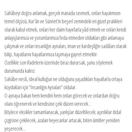
Sahâbeyi doğru anlamak, gerçek manada sevmek, onları hayatımızın
temel ölçüsü, Kur’ân ve Sünnet’in beşerî zemindeki en güzel pratikleri
olarak kabul etmek, onları her daim hayırlarla yâd etmek ve onları kendi
anlayışlarımıza ve yorumlarımıza feda etmeden oldukları gibi anlamaya
çalışmak ve onları insanlığın aynaları, iman ve kardeşliğin sadâları olarak
bilip, hayatlarını hayatlarımıza taşımaya gayret etmektir.
Özellikle son ifadelerin üzerinde biraz durursak, şunu söylemek
durumunda kalırız:
Sahâbe nesli, ideal kulluğun ne olduğunu yaşadıkları hayatlarla ortaya
koydukları için “İnsanlığın Aynaları” oldular.
O aynaya bakan hem kendini hem onları görecek ve onlardan doğru
olanı öğrenerek ve kendisine çeki düzen verecek…
Böylece eksikler tamamlanacak, yanlışlar düzeltilecek; aşırılıklar itidal
çizgisine çekilecek, azalan heyecanlar artacak, biten ümitler yeniden
yeşerecek…