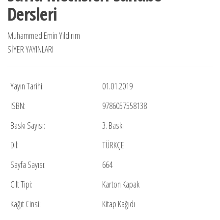
Dersleri
₺420,00.
Muhammed Emin Yıldırım
SİYER YAYINLARI
Yayın Tarihi:
01.01.2019
ISBN:
9786057558138
Baskı Sayısı:
3. Baskı
Dil:
TÜRKÇE
Sayfa Sayısı:
664
Cilt Tipi:
Karton Kapak
Kağıt Cinsi:
Kitap Kağıdı