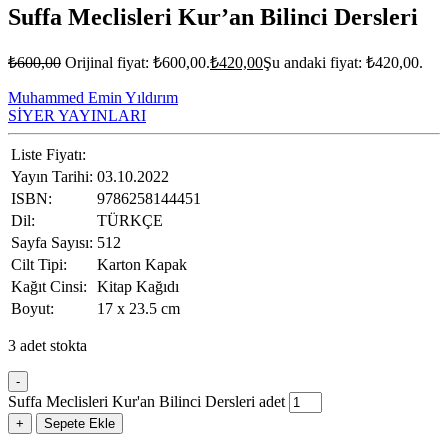
Suffa Meclisleri Kur’an Bilinci Dersleri
₺
600,00
Orijinal fiyat: ₺600,00.
₺
420,00
Şu andaki fiyat: ₺420,00.
Muhammed Emin Yıldırım
SİYER YAYINLARI
Liste Fiyatı:
Yayın Tarihi:
03.10.2022
ISBN:
9786258144451
Dil:
TÜRKÇE
Sayfa Sayısı:
512
Cilt Tipi:
Karton Kapak
Kağıt Cinsi:
Kitap Kağıdı
Boyut:
17 x 23.5 cm
3 adet stokta
-
Suffa Meclisleri Kur'an Bilinci Dersleri adet
+
Sepete Ekle