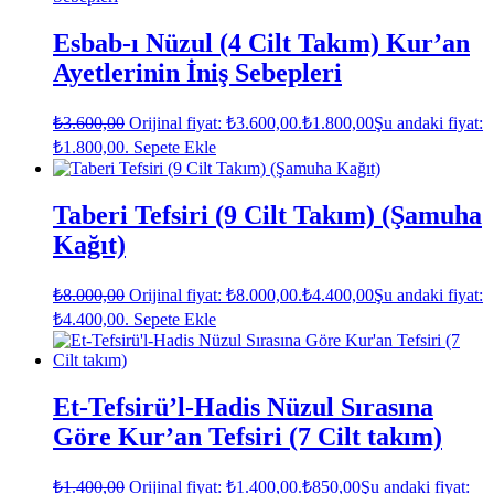
Esbab-ı Nüzul (4 Cilt Takım) Kur’an
Ayetlerinin İniş Sebepleri
₺
3.600,00
Orijinal fiyat: ₺3.600,00.
₺
1.800,00
Şu andaki fiyat:
₺1.800,00.
Sepete Ekle
Taberi Tefsiri (9 Cilt Takım) (Şamuha
Kağıt)
₺
8.000,00
Orijinal fiyat: ₺8.000,00.
₺
4.400,00
Şu andaki fiyat:
₺4.400,00.
Sepete Ekle
Et-Tefsirü’l-Hadis Nüzul Sırasına
Göre Kur’an Tefsiri (7 Cilt takım)
₺
1.400,00
Orijinal fiyat: ₺1.400,00.
₺
850,00
Şu andaki fiyat: