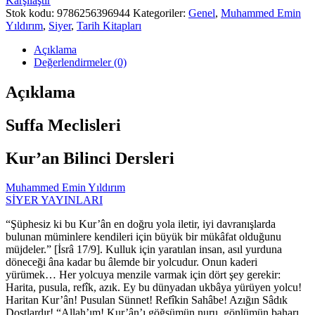
Karşılaştır
Stok kodu:
9786256396944
Kategoriler:
Genel
,
Muhammed Emin
Yıldırım
,
Siyer
,
Tarih Kitapları
Açıklama
Değerlendirmeler (0)
Açıklama
Suffa Meclisleri
Kur’an Bilinci Dersleri
Muhammed Emin Yıldırım
SİYER YAYINLARI
“Şüphesiz ki bu Kur’ân en doğru yola iletir, iyi davranışlarda
bulunan müminlere kendileri için büyük bir mükâfat olduğunu
müjdeler.” [İsrâ 17/9]. Kulluk için yaratılan insan, asıl yurduna
döneceği âna kadar bu âlemde bir yolcudur. Onun kaderi
yürümek… Her yolcuya menzile varmak için dört şey gerekir:
Harita, pusula, refîk, azık. Ey bu dünyadan ukbâya yürüyen yolcu!
Haritan Kur’ân! Pusulan Sünnet! Refîkin Sahâbe! Azığın Sâdık
Dostlardır! “Allah’ım! Kur’ân’ı göğsümün nuru, gönlümün baharı