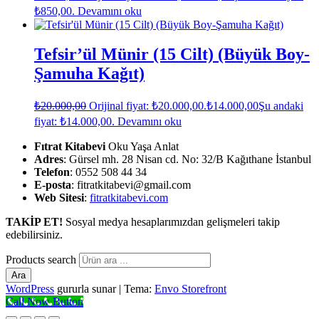
₺850,00.
Devamını oku
Tefsir’ül Münir (15 Cilt) (Büyük Boy-
Şamuha Kağıt)
₺
20.000,00
Orijinal fiyat: ₺20.000,00.
₺
14.000,00
Şu andaki
fiyat: ₺14.000,00.
Devamını oku
Fıtrat Kitabevi
Oku Yaşa Anlat
Adres
: Gürsel mh. 28 Nisan cd. No: 32/B Kağıthane İstanbul
Telefon
: 0552 508 44 34
E-posta
: fitratkitabevi@gmail.com
Web Sitesi
:
fitratkitabevi.com
TAKİP ET!
Sosyal medya hesaplarımızdan gelişmeleri takip
edebilirsiniz.
Products search
Ara
WordPress
gururla sunar
|
Tema:
Envo Storefront
Call Now Button