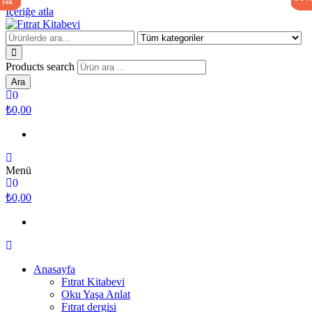
stokta
stokta
yok
yok
İçeriğe atla
Fıtrat Kitabevi
Oku Yaşa Anlat
Products search
Ara
0
₺0,00
Menü
0
₺0,00
Anasayfa
Fıtrat Kitabevi
Oku Yaşa Anlat
Fıtrat dergisi