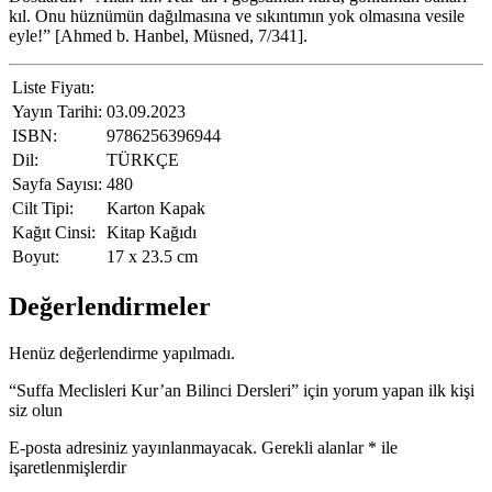
kıl. Onu hüznümün dağılmasına ve sıkıntımın yok olmasına vesile
eyle!” [Ahmed b. Hanbel, Müsned, 7/341].
Liste Fiyatı:
Yayın Tarihi:
03.09.2023
ISBN:
9786256396944
Dil:
TÜRKÇE
Sayfa Sayısı:
480
Cilt Tipi:
Karton Kapak
Kağıt Cinsi:
Kitap Kağıdı
Boyut:
17 x 23.5 cm
Değerlendirmeler
Henüz değerlendirme yapılmadı.
“Suffa Meclisleri Kur’an Bilinci Dersleri” için yorum yapan ilk kişi
siz olun
E-posta adresiniz yayınlanmayacak.
Gerekli alanlar
*
ile
işaretlenmişlerdir