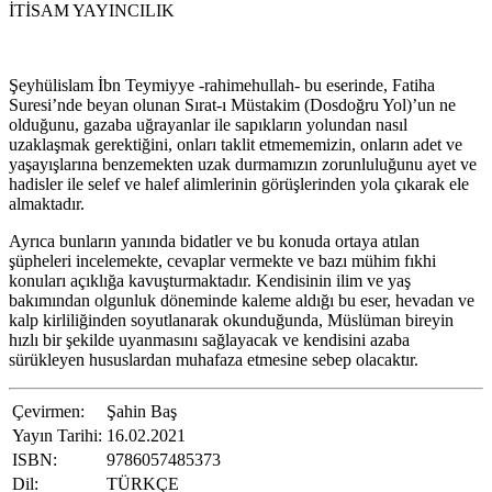
İTİSAM YAYINCILIK
Şeyhülislam İbn Teymiyye -rahimehullah- bu eserinde, Fatiha
Suresi’nde beyan olunan Sırat-ı Müstakim (Dosdoğru Yol)’un ne
olduğunu, gazaba uğrayanlar ile sapıkların yolundan nasıl
uzaklaşmak gerektiğini, onları taklit etmememizin, onların adet ve
yaşayışlarına benzemekten uzak durmamızın zorunluluğunu ayet ve
hadisler ile selef ve halef alimlerinin görüşlerinden yola çıkarak ele
almaktadır.
Ayrıca bunların yanında bidatler ve bu konuda ortaya atılan
şüpheleri incelemekte, cevaplar vermekte ve bazı mühim fıkhi
konuları açıklığa kavuşturmaktadır. Kendisinin ilim ve yaş
bakımından olgunluk döneminde kaleme aldığı bu eser, hevadan ve
kalp kirliliğinden soyutlanarak okunduğunda, Müslüman bireyin
hızlı bir şekilde uyanmasını sağlayacak ve kendisini azaba
sürükleyen hususlardan muhafaza etmesine sebep olacaktır.
Çevirmen:
Şahin Baş
Yayın Tarihi:
16.02.2021
ISBN:
9786057485373
Dil:
TÜRKÇE