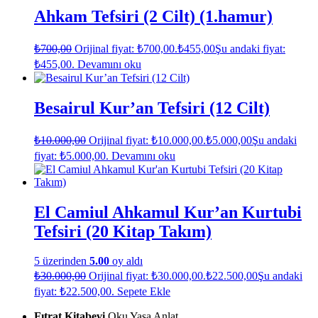
Ahkam Tefsiri (2 Cilt) (1.hamur)
₺
700,00
Orijinal fiyat: ₺700,00.
₺
455,00
Şu andaki fiyat:
₺455,00.
Devamını oku
Besairul Kur’an Tefsiri (12 Cilt)
₺
10.000,00
Orijinal fiyat: ₺10.000,00.
₺
5.000,00
Şu andaki
fiyat: ₺5.000,00.
Devamını oku
El Camiul Ahkamul Kur’an Kurtubi
Tefsiri (20 Kitap Takım)
5 üzerinden
5.00
oy aldı
₺
30.000,00
Orijinal fiyat: ₺30.000,00.
₺
22.500,00
Şu andaki
fiyat: ₺22.500,00.
Sepete Ekle
Fıtrat Kitabevi
Oku Yaşa Anlat