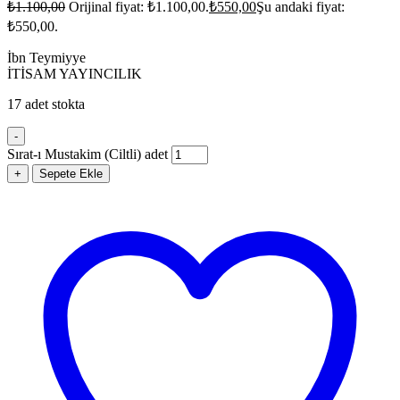
₺
1.100,00
Orijinal fiyat: ₺1.100,00.
₺
550,00
Şu andaki fiyat:
₺550,00.
İbn Teymiyye
İTİSAM YAYINCILIK
17 adet stokta
-
Sırat-ı Mustakim (Ciltli) adet
+
Sepete Ekle