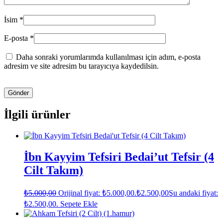
İsim
*
E-posta
*
Daha sonraki yorumlarımda kullanılması için adım, e-posta
adresim ve site adresim bu tarayıcıya kaydedilsin.
İlgili ürünler
İbn Kayyim Tefsiri Bedai’ut Tefsir (4
Cilt Takım)
₺
5.000,00
Orijinal fiyat: ₺5.000,00.
₺
2.500,00
Şu andaki fiyat:
₺2.500,00.
Sepete Ekle