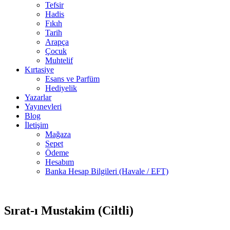
Tefsir
Hadis
Fıkıh
Tarih
Arapça
Çocuk
Muhtelif
Kırtasiye
Esans ve Parfüm
Hediyelik
Yazarlar
Yayınevleri
Blog
İletişim
Mağaza
Sepet
Ödeme
Hesabım
Banka Hesap Bilgileri (Havale / EFT)
17 adet
-50%
stokta
Sırat-ı Mustakim (Ciltli)