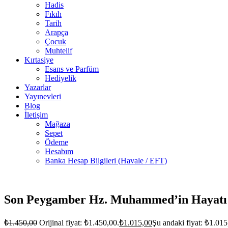
Hadis
Fıkıh
Tarih
Arapça
Çocuk
Muhtelif
Kırtasiye
Esans ve Parfüm
Hediyelik
Yazarlar
Yayınevleri
Blog
İletişim
Mağaza
Sepet
Ödeme
Hesabım
Banka Hesap Bilgileri (Havale / EFT)
2 adet
stokta
Son Peygamber Hz. Muhammed’in Hayatı (
₺
1.450,00
Orijinal fiyat: ₺1.450,00.
₺
1.015,00
Şu andaki fiyat: ₺1.015