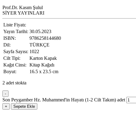
Prof.Dr. Kasım Şulul
SİYER YAYINLARI
Liste Fiyatı:
Yayın Tarihi:
30.05.2023
ISBN:
9786258144680
Dil:
TÜRKÇE
Sayfa Sayısı:
1022
Cilt Tipi:
Karton Kapak
Kağıt Cinsi:
Kitap Kağıdı
Boyut:
16.5 x 23.5 cm
2 adet stokta
-
Son Peygamber Hz. Muhammed'in Hayatı (1-2 Cilt Takım) adet
+
Sepete Ekle