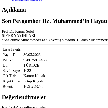
Açıklama
Son Peygamber Hz. Muhammed’in Hayatı (
Prof.Dr. Kasım Şulul
SİYER YAYINLARI
“Sözlerimle Muhammed’i (a.s.) övmüş olmadım. Bilakis Muhammed’te
Liste Fiyatı:
Yayın Tarihi:
30.05.2023
ISBN:
9786258144680
Dil:
TÜRKÇE
Sayfa Sayısı:
1022
Cilt Tipi:
Karton Kapak
Kağıt Cinsi:
Kitap Kağıdı
Boyut:
16.5 x 23.5 cm
Değerlendirmeler
Henüz değerlendirme yapılmadı.