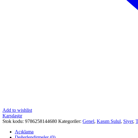
Add to wishlist
Karşılaştır
Stok kodu:
9786258144680
Kategoriler:
Genel
,
Kasım Şulul
,
Siyer
,
T
Açıklama
Değerlendirmeler (0)