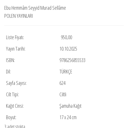
fiyat:
andaki
Ebu Hemmâm Seyyid Murad Sellâme
₺1.100,00.
fiyat:
POLEN YAYINLARI
₺550,00.
Liste Fiyatı:
950,00
Yayın Tarihi:
10.10.2025
ISBN:
9786256855533
Dil:
TÜRKÇE
Sayfa Sayısı:
624
Cilt Tipi:
Ciltli
Kağıt Cinsi:
Şamuha Kağıt
Boyut:
17 x 24 cm
3 adet stokta