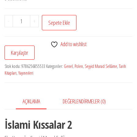
İslami
-
+
Sepete Ekle
Kıssalar
2
Add to wishlist
adet
Karşılaştır
Stok kodu:
9786256855533
Kategoriler:
Genel
,
Polen
,
Seyyid Murad Sellâme
,
Tarih
Kitapları
,
Yayınevleri
AÇIKLAMA
DEĞERLENDIRMELER (0)
İslami Kıssalar 2