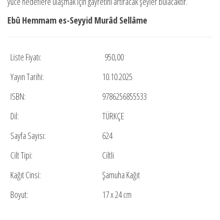
yüce hedeflere ulaşmak için gayretini artıracak şeyler bulacaktır.
Ebû Hemmam es-Seyyid Murâd Sellâme
Liste Fiyatı:
950,00
Yayın Tarihi:
10.10.2025
ISBN:
9786256855533
Dil:
TÜRKÇE
Sayfa Sayısı:
624
Cilt Tipi:
Ciltli
Kağıt Cinsi:
Şamuha Kağıt
Boyut:
17 x 24 cm