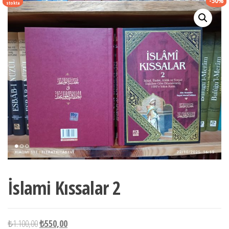
-50%
stokta
İslami Kıssalar 2
Orijinal
Şu
₺
1.100,00
₺
550,00