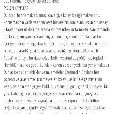
Ebu Hemmâm Seyyid Murad Sellâme
POLEN YAYINLARI
Bu kitabı hazırlamaktaki amaç, davetçiye kolaylık sağlamak ve onu,
konuşmasının ya da vaazının veya hutbesinin konusuna uygun bir kıssayı
kitapların derinliklerinde arama zahmetinden kurtarmaktır. Aynı zamanda
minbere çıkmayan sıradan okuyucunun da gönlünü ferahlatacak bir
içeriğe sahiptir. Hatip, davetçi, öğretmen, konuşmacı ve halktan herkes
bu kitapta aradığı şeyi bulacak ve susuzluğunu giderecektir. Allah
Teâlâ’nın lütfuyla bu kitabı düzenledim ve yirmi beş bölümde topladım.
Her bölüm altında çeşitli konuları içeren seksen yedi fasıl yer almaktadır.
Bunlar ibadetler, ahlaklar ve muameleler üzerinedir. Böylece her
öğrenci ve araştırmacı için meyveleri kolay ulaşılır hale gelmiştir. Bu
eser, gezenin aradığı şeyi bulduğu ve susuzluğunu giderdiği meyveli bir
yeşil bahçe gibidir. Doğru, gerçek ve amaçlı kıssaları seçmeye özen
gösterdim. Her kıssayı kaynağına atfederek dipnotlarda belirttim.
Değerli okuyucu, içinde göğsünü ferahlatacak, sıkıntısını giderecek ve