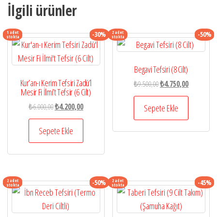
İlgili ürünler
1 adet
2 adet
-30%
-50%
stokta
stokta
Begavi Tefsiri (8 Cilt)
Kur’an-ı Kerim Tefsiri Zadü’l
Orijinal
Şu
₺
9.500,00
₺
4.750,00
Mesir Fi İlmi’t Tefsir (6 Cilt)
fiyat:
andaki
Orijinal
Şu
₺
6.000,00
₺
4.200,00
₺9.500,00.
fiyat:
Sepete Ekle
fiyat:
andaki
₺4.750,00.
₺6.000,00.
fiyat:
Sepete Ekle
₺4.200,00.
2 adet
2 adet
-50%
-45%
stokta
stokta