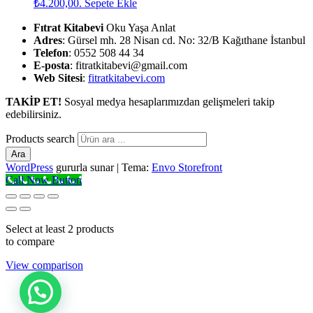
₺4.200,00.
Sepete Ekle
Fıtrat Kitabevi
Oku Yaşa Anlat
Adres
: Gürsel mh. 28 Nisan cd. No: 32/B Kağıthane İstanbul
Telefon
: 0552 508 44 34
E-posta
: fitratkitabevi@gmail.com
Web Sitesi
:
fitratkitabevi.com
TAKİP ET!
Sosyal medya hesaplarımızdan gelişmeleri takip
edebilirsiniz.
Products search
Ara
WordPress
gururla sunar
|
Tema:
Envo Storefront
Call Now Button
Select at least 2 products
to compare
View comparison