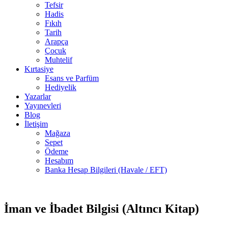
Tefsir
Hadis
Fıkıh
Tarih
Arapça
Çocuk
Muhtelif
Kırtasiye
Esans ve Parfüm
Hediyelik
Yazarlar
Yayınevleri
Blog
İletişim
Mağaza
Sepet
Ödeme
Hesabım
Banka Hesap Bilgileri (Havale / EFT)
10 adet
-50%
stokta
İman ve İbadet Bilgisi (Altıncı Kitap)