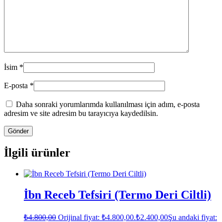
İsim
*
E-posta
*
Daha sonraki yorumlarımda kullanılması için adım, e-posta
adresim ve site adresim bu tarayıcıya kaydedilsin.
İlgili ürünler
İbn Receb Tefsiri (Termo Deri Ciltli)
₺
4.800,00
Orijinal fiyat: ₺4.800,00.
₺
2.400,00
Şu andaki fiyat: