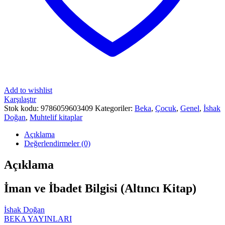
Add to wishlist
Karşılaştır
Stok kodu:
9786059603409
Kategoriler:
Beka
,
Çocuk
,
Genel
,
İshak
Doğan
,
Muhtelif kitaplar
Açıklama
Değerlendirmeler (0)
Açıklama
İman ve İbadet Bilgisi (Altıncı Kitap)
İshak Doğan
BEKA YAYINLARI