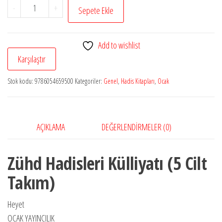
Zühd
-
+
Sepete Ekle
Hadisleri
Külliyatı
Add to wishlist
(5
Karşılaştır
Cilt
Takım)
Stok kodu:
9786054659500
Kategoriler:
Genel
,
Hadis Kitapları
,
Ocak
adet
AÇIKLAMA
DEĞERLENDIRMELER (0)
Zühd Hadisleri Külliyatı (5 Cilt
Takım)
Heyet
OCAK YAYINCILIK