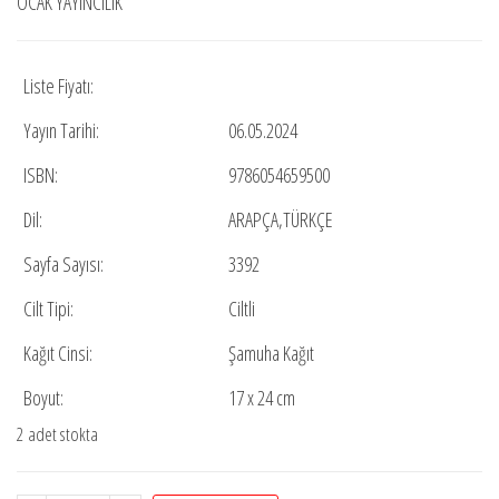
OCAK YAYINCILIK
₺2.500,00.
Liste Fiyatı:
Yayın Tarihi:
06.05.2024
ISBN:
9786054659500
Dil:
ARAPÇA,TÜRKÇE
Sayfa Sayısı:
3392
Cilt Tipi:
Ciltli
Kağıt Cinsi:
Şamuha Kağıt
Boyut:
17 x 24 cm
2 adet stokta