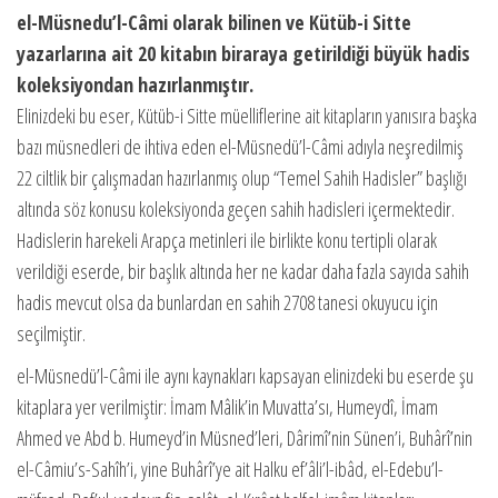
el-Müsnedu’l-Câmi olarak bilinen ve Kütüb-i Sitte
yazarlarına ait 20 kitabın biraraya getirildiği büyük hadis
koleksiyondan hazırlanmıştır.
Elinizdeki bu eser, Kütüb-i Sitte müelliflerine ait kitapların yanısıra başka
bazı müsnedleri de ihtiva eden el-Müsnedü’l-Câmi adıyla neşredilmiş
22 ciltlik bir çalışmadan hazırlanmış olup “Temel Sahih Hadisler” başlığı
altında söz konusu koleksiyonda geçen sahih hadisleri içermektedir.
Hadislerin harekeli Arapça metinleri ile birlikte konu tertipli olarak
verildiği eserde, bir başlık altında her ne kadar daha fazla sayıda sahih
hadis mevcut olsa da bunlardan en sahih 2708 tanesi okuyucu için
seçilmiştir.
el-Müsnedü’l-Câmi ile aynı kaynakları kapsayan elinizdeki bu eserde şu
kitaplara yer verilmiştir: İmam Mâlik’in Muvatta’sı, Humeydî, İmam
Ahmed ve Abd b. Humeyd’in Müsned’leri, Dârimî’nin Sünen’i, Buhârî’nin
el-Câmiu’s-Sahîh’i, yine Buhârî’ye ait Halku ef’âli’l-ibâd, el-Edebu’l-