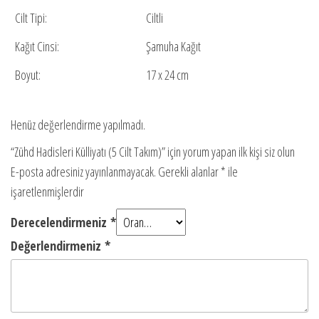
Cilt Tipi:
Ciltli
Kağıt Cinsi:
Şamuha Kağıt
Boyut:
17 x 24 cm
Henüz değerlendirme yapılmadı.
“Zühd Hadisleri Külliyatı (5 Cilt Takım)” için yorum yapan ilk kişi siz olun
E-posta adresiniz yayınlanmayacak.
Gerekli alanlar
*
ile
işaretlenmişlerdir
Derecelendirmeniz
*
Değerlendirmeniz
*