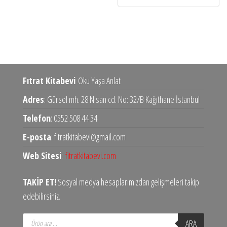
Fıtrat Kitabevi
Oku Yaşa Anlat
Adres
: Gürsel mh. 28 Nisan cd. No: 32/B Kağıthane İstanbul
Telefon
: 0552 508 44 34
E-posta
: fitratkitabevi@gmail.com
Web Sitesi
:
fitratkitabevi.com
TAKİP ET!
Sosyal medya hesaplarımızdan gelişmeleri takip
edebilirsiniz.
Products
ARA
search