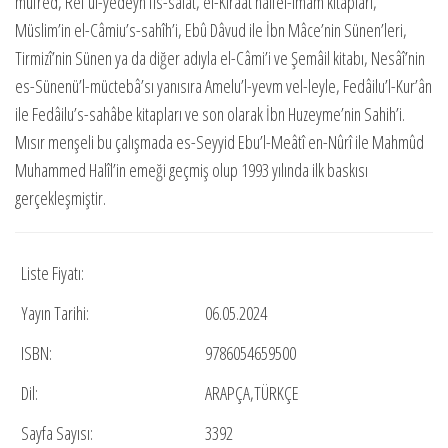
müfred, Ref’ul-yedeyn fis-salât, el-Kırâat halfel-imâm kitapları,
Müslim’in el-Câmiu’s-sahîh’i, Ebû Dâvud ile İbn Mâce’nin Sünen’leri,
Tirmizî’nin Sünen ya da diğer adıyla el-Câmi’i ve Şemâil kitabı, Nesâî’nin
es-Sünenü’l-müctebâ’sı yanısıra Amelu’l-yevm vel-leyle, Fedâilu’l-Kur’ân
ile Fedâilu’s-sahâbe kitapları ve son olarak İbn Huzeyme’nin Sahih’i.
Mısır menşeli bu çalışmada es-Seyyid Ebu’l-Meâtî en-Nûrî ile Mahmûd
Muhammed Halîl’in emeği geçmiş olup 1993 yılında ilk baskısı
gerçekleşmiştir.
Liste Fiyatı:
Yayın Tarihi:
06.05.2024
ISBN:
9786054659500
Dil:
ARAPÇA,TÜRKÇE
Sayfa Sayısı:
3392