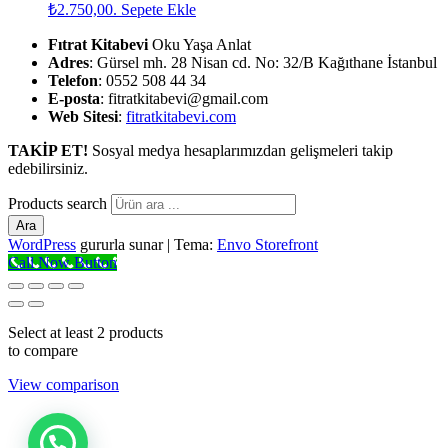
₺2.750,00.
Sepete Ekle
Fıtrat Kitabevi
Oku Yaşa Anlat
Adres
: Gürsel mh. 28 Nisan cd. No: 32/B Kağıthane İstanbul
Telefon
: 0552 508 44 34
E-posta
: fitratkitabevi@gmail.com
Web Sitesi
:
fitratkitabevi.com
TAKİP ET!
Sosyal medya hesaplarımızdan gelişmeleri takip
edebilirsiniz.
Products search
Ara
WordPress
gururla sunar
|
Tema:
Envo Storefront
Call Now Button
Select at least 2 products
to compare
View comparison