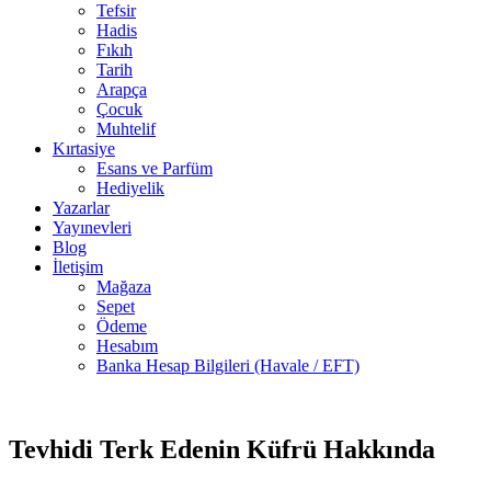
Tefsir
Hadis
Fıkıh
Tarih
Arapça
Çocuk
Muhtelif
Kırtasiye
Esans ve Parfüm
Hediyelik
Yazarlar
Yayınevleri
Blog
İletişim
Mağaza
Sepet
Ödeme
Hesabım
Banka Hesap Bilgileri (Havale / EFT)
5 adet
-40%
stokta
Tevhidi Terk Edenin Küfrü Hakkında