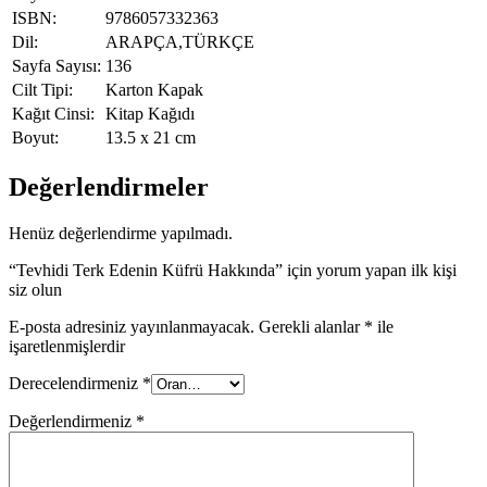
ISBN:
9786057332363
Dil:
ARAPÇA,TÜRKÇE
Sayfa Sayısı:
136
Cilt Tipi:
Karton Kapak
Kağıt Cinsi:
Kitap Kağıdı
Boyut:
13.5 x 21 cm
Değerlendirmeler
Henüz değerlendirme yapılmadı.
“Tevhidi Terk Edenin Küfrü Hakkında” için yorum yapan ilk kişi
siz olun
E-posta adresiniz yayınlanmayacak.
Gerekli alanlar
*
ile
işaretlenmişlerdir
Derecelendirmeniz
*
Değerlendirmeniz
*