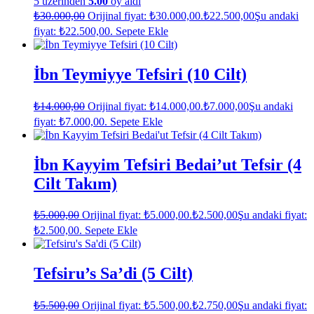
5 üzerinden
5.00
oy aldı
₺
30.000,00
Orijinal fiyat: ₺30.000,00.
₺
22.500,00
Şu andaki
fiyat: ₺22.500,00.
Sepete Ekle
İbn Teymiyye Tefsiri (10 Cilt)
₺
14.000,00
Orijinal fiyat: ₺14.000,00.
₺
7.000,00
Şu andaki
fiyat: ₺7.000,00.
Sepete Ekle
İbn Kayyim Tefsiri Bedai’ut Tefsir (4
Cilt Takım)
₺
5.000,00
Orijinal fiyat: ₺5.000,00.
₺
2.500,00
Şu andaki fiyat:
₺2.500,00.
Sepete Ekle
Tefsiru’s Sa’di (5 Cilt)
₺
5.500,00
Orijinal fiyat: ₺5.500,00.
₺
2.750,00
Şu andaki fiyat: