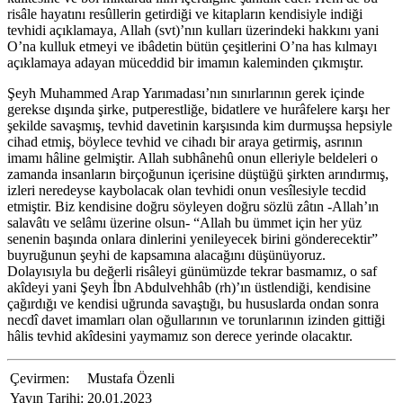
risâle hayatını resûllerin getirdiği ve kitapların kendisiyle indiği
tevhidi açıklamaya, Allah (svt)’nın kulları üzerindeki hakkını yani
O’na kulluk etmeyi ve ibâdetin bütün çeşitlerini O’na has kılmayı
açıklamaya adayan müceddid bir imamın kaleminden çıkmıştır.
Şeyh Muhammed Arap Yarımadası’nın sınırlarının gerek içinde
gerekse dışında şirke, putperestliğe, bidatlere ve hurâfelere karşı her
şekilde savaşmış, tevhid davetinin karşısında kim durmuşsa hepsiyle
cihad etmiş, böylece tevhid ve cihadı bir araya getirmiş, asrının
imamı hâline gelmiştir. Allah subhânehû onun elleriyle beldeleri o
zamanda insanların birçoğunun içerisine düştüğü şirkten arındırmış,
izleri neredeyse kaybolacak olan tevhidi onun vesîlesiyle tecdid
etmiştir. Biz kendisine doğru söyleyen doğru sözlü zâtın -Allah’ın
salavâtı ve selâmı üzerine olsun- “Allah bu ümmet için her yüz
senenin başında onlara dinlerini yenileyecek birini gönderecektir”
buyruğunun şeyhi de kapsamına alacağını düşünüyoruz.
Dolayısıyla bu değerli risâleyi günümüzde tekrar basmamız, o saf
akîdeyi yani Şeyh İbn Abdulvehhâb (rh)’ın üstlendiği, kendisine
çağırdığı ve kendisi uğrunda savaştığı, bu hususlarda ondan sonra
necdî davet imamları olan oğullarının ve torunlarının izinden gittiği
hâlis tevhid akîdesini yaymamız son derece yerinde olacaktır.
Çevirmen:
Mustafa Özenli
Yayın Tarihi:
20.01.2023