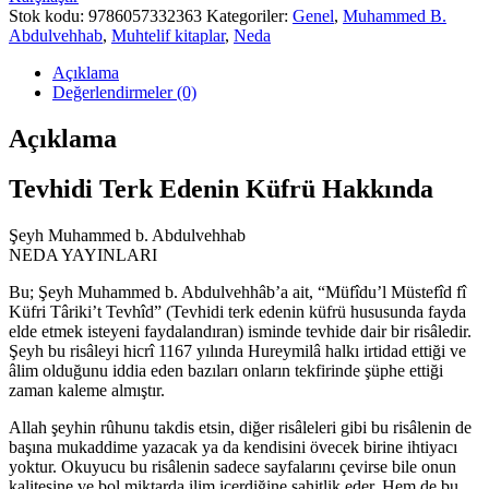
Stok kodu:
9786057332363
Kategoriler:
Genel
,
Muhammed B.
Abdulvehhab
,
Muhtelif kitaplar
,
Neda
Açıklama
Değerlendirmeler (0)
Açıklama
Tevhidi Terk Edenin Küfrü Hakkında
Şeyh Muhammed b. Abdulvehhab
NEDA YAYINLARI
Bu; Şeyh Muhammed b. Abdulvehhâb’a ait, “Müfîdu’l Müstefîd fî
Küfri Târiki’t Tevhîd” (Tevhidi terk edenin küfrü hususunda fayda
elde etmek isteyeni faydalandıran) isminde tevhide dair bir risâledir.
Şeyh bu risâleyi hicrî 1167 yılında Hureymilâ halkı irtidad ettiği ve
âlim olduğunu iddia eden bazıları onların tekfirinde şüphe ettiği
zaman kaleme almıştır.
Allah şeyhin rûhunu takdis etsin, diğer risâleleri gibi bu risâlenin de
başına mukaddime yazacak ya da kendisini övecek birine ihtiyacı
yoktur. Okuyucu bu risâlenin sadece sayfalarını çevirse bile onun
kalitesine ve bol miktarda ilim içerdiğine şahitlik eder. Hem de bu