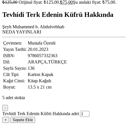
₺
125,00
Orijinal fiyat: ₺125,00.
₺
75,00
Şu andaki fiyat: ₺75,00.
Tevhidi Terk Edenin Küfrü Hakkında
Şeyh Muhammed b. Abdulvehhab
NEDA YAYINLARI
Çevirmen:
Mustafa Özenli
Yayın Tarihi:
20.01.2023
ISBN:
9786057332363
Dil:
ARAPÇA,TÜRKÇE
Sayfa Sayısı:
136
Cilt Tipi:
Karton Kapak
Kağıt Cinsi:
Kitap Kağıdı
Boyut:
13.5 x 21 cm
5 adet stokta
-
Tevhidi Terk Edenin Küfrü Hakkında adet
+
Sepete Ekle