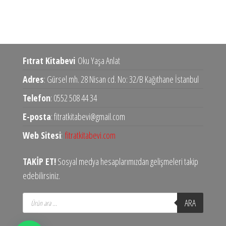
Fıtrat Kitabevi
Oku Yaşa Anlat
Adres
: Gürsel mh. 28 Nisan cd. No: 32/B Kağıthane İstanbul
Telefon
: 0552 508 44 34
E-posta
: fitratkitabevi@gmail.com
Web Sitesi
:
fitratkitabevi.com
TAKİP ET!
Sosyal medya hesaplarımızdan gelişmeleri takip
edebilirsiniz.
Products
ARA
search