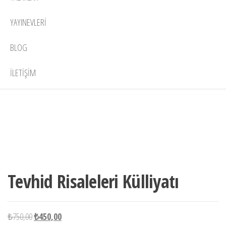
YAYINEVLERI
BLOG
İLETIŞIM
13 adet
-40%
stokta
Tevhid Risaleleri Külliyatı
Orijinal
Şu
₺
750,00
₺
450,00