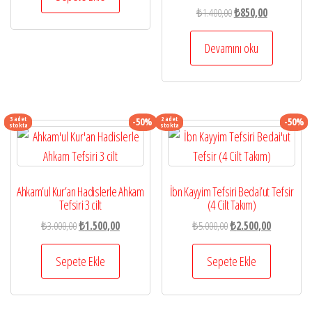
₺650,00.
Orijinal
Şu
₺
1.400,00
₺
850,00
fiyat:
andaki
₺1.400,00.
fiyat:
Devamını oku
₺850,00.
3 adet
2 adet
-50%
-50%
stokta
stokta
Ahkam’ul Kur’an Hadislerle Ahkam
İbn Kayyim Tefsiri Bedai’ut Tefsir
Tefsiri 3 cilt
(4 Cilt Takım)
Orijinal
Şu
Orijinal
Şu
₺
3.000,00
₺
1.500,00
₺
5.000,00
₺
2.500,00
fiyat:
andaki
fiyat:
andaki
₺3.000,00.
fiyat:
₺5.000,00.
fiyat:
Sepete Ekle
Sepete Ekle
₺1.500,00.
₺2.500,00.