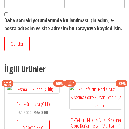
Daha sonraki yorumlarımda kullanılması için adım, e-
posta adresim ve site adresim bu tarayıcıya kaydedilsin.
İlgili ürünler
4 adet
Stokta
-50%
-39%
stokta
yok
Esma-ül Hüsna (Ciltli)
Orijinal
Şu
₺
1.300,00
₺
650,00
fiyat:
andaki
Et-Tefsirü’l-Hadis Nüzul Sırasına
Göre Kur’an Tefsiri (7 Cilt takım)
₺1.300,00.
fiyat:
Sepete Ekle