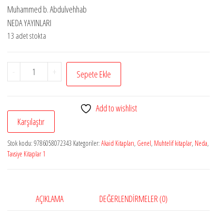
fiyat:
andaki
Muhammed b. Abdulvehhab
₺750,00.
fiyat:
NEDA YAYINLARI
₺450,00.
13 adet stokta
Tevhid
-
+
Sepete Ekle
Risaleleri
Külliyatı
Add to wishlist
adet
Karşılaştır
Stok kodu:
9786058072343
Kategoriler:
Akaid Kitapları
,
Genel
,
Muhtelif kitaplar
,
Neda
,
Tavsiye Kitaplar 1
AÇIKLAMA
DEĞERLENDIRMELER (0)