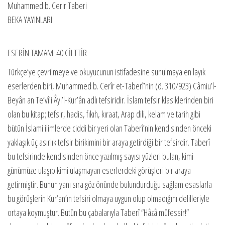
Muhammed b. Cerir Taberi
BEKA YAYINLARI
ESERİN TAMAMI 40 CİLTTİR
Türkçe’ye çevrilmeye ve okuyucunun istifadesine sunulmaya en layık
eserlerden biri, Muhammed b. Cerîr et-Taberî’nin (ö. 310/923) Câmiu’l-
Beyân an Te’vîli Âyi’l-Kur’ân adlı tefsiridir. İslam tefsir klasiklerinden biri
olan bu kitap; tefsir, hadis, fıkıh, kıraat, Arap dili, kelam ve tarih gibi
bütün İslami ilimlerde ciddi bir yeri olan Taberî’nin kendisinden önceki
yaklaşık üç asırlık tefsir birikimini bir araya getirdiği bir tefsirdir. Taberî
bu tefsirinde kendisinden önce yazılmış sayısı yüzleri bulan, kimi
günümüze ulaşıp kimi ulaşmayan eserlerdeki görüşleri bir araya
getirmiştir. Bunun yanı sıra göz önünde bulundurduğu sağlam esaslarla
bu görüşlerin Kur’an’ın tefsiri olmaya uygun olup olmadığını delilleriyle
ortaya koymuştur. Bütün bu çabalarıyla Taberî “Hâzâ müfessir!”