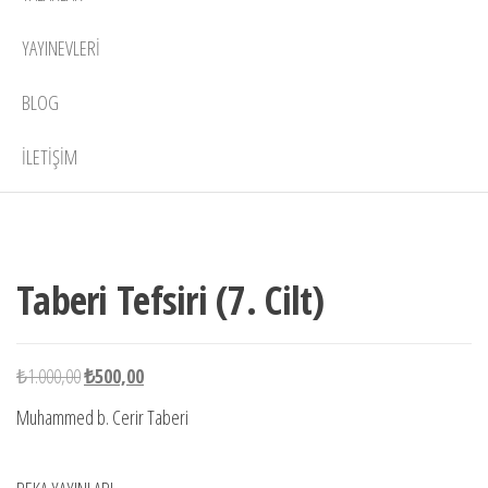
YAYINEVLERI
BLOG
İLETIŞIM
1 adet
-50%
stokta
Taberi Tefsiri (7. Cilt)
Orijinal
Şu
₺
1.000,00
₺
500,00
fiyat:
andaki
Muhammed b. Cerir Taberi
₺1.000,00.
fiyat:
₺500,00.