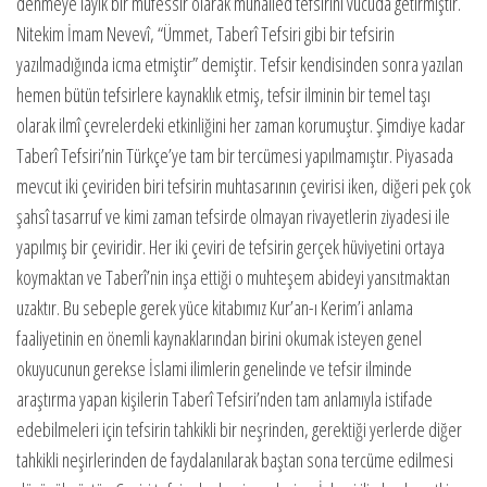
denmeye layık bir müfessir olarak muhalled tefsirini vücuda getirmiştir.
Nitekim İmam Nevevî, “Ümmet, Taberî Tefsiri gibi bir tefsirin
yazılmadığında icma etmiştir” demiştir. Tefsir kendisinden sonra yazılan
hemen bütün tefsirlere kaynaklık etmiş, tefsir ilminin bir temel taşı
olarak ilmî çevrelerdeki etkinliğini her zaman korumuştur. Şimdiye kadar
Taberî Tefsiri’nin Türkçe’ye tam bir tercümesi yapılmamıştır. Piyasada
mevcut iki çeviriden biri tefsirin muhtasarının çevirisi iken, diğeri pek çok
şahsî tasarruf ve kimi zaman tefsirde olmayan rivayetlerin ziyadesi ile
yapılmış bir çeviridir. Her iki çeviri de tefsirin gerçek hüviyetini ortaya
koymaktan ve Taberî’nin inşa ettiği o muhteşem abideyi yansıtmaktan
uzaktır. Bu sebeple gerek yüce kitabımız Kur’an-ı Kerim’i anlama
faaliyetinin en önemli kaynaklarından birini okumak isteyen genel
okuyucunun gerekse İslami ilimlerin genelinde ve tefsir ilminde
araştırma yapan kişilerin Taberî Tefsiri’nden tam anlamıyla istifade
edebilmeleri için tefsirin tahkikli bir neşrinden, gerektiği yerlerde diğer
tahkikli neşirlerinden de faydalanılarak baştan sona tercüme edilmesi