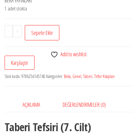
BEKA YAYINLARI
1 adet stokta
Taberi
-
+
Sepete Ekle
Tefsiri
(7.
Add to wishlist
Cilt)
Karşılaştır
adet
Stok kodu:
9786256145740
Kategoriler:
Beka
,
Genel
,
Taberi
,
Tefsir Kitapları
AÇIKLAMA
DEĞERLENDIRMELER (0)
Taberi Tefsiri (7. Cilt)