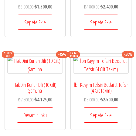
Orijinal
Şu
Orijinal
Şu
₺
3.000,00
₺
1.500,00
₺
4.800,00
₺
2.400,00
fiyat:
andaki
fiyat:
andaki
₺3.000,00.
fiyat:
₺4.800,00.
fiyat:
Sepete Ekle
Sepete Ekle
₺1.500,00.
₺2.400,00.
Stokta
2 adet
-45%
-50%
yok
stokta
Hak Dini Kur’an Dili (10 Cilt)
İbn Kayyim Tefsiri Bedai’ut Tefsir
Şamuha
(4 Cilt Takım)
Orijinal
Şu
Orijinal
Şu
₺
7.500,00
₺
4.125,00
₺
5.000,00
₺
2.500,00
fiyat:
andaki
fiyat:
andaki
₺7.500,00.
fiyat:
₺5.000,00.
fiyat:
Devamını oku
Sepete Ekle
₺4.125,00.
₺2.500,00.