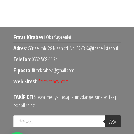
Fıtrat Kitabevi
Oku Yaşa Anlat
Adres
: Gürsel mh. 28 Nisan cd. No: 32/B Kağıthane İstanbul
Telefon
: 0552 508 44 34
E-posta
: fitratkitabevi@gmail.com
Web Sitesi
:
fitratkitabevi.com
TAKİP ET!
Sosyal medya hesaplarımızdan gelişmeleri takip
edebilirsiniz.
Products
ARA
search