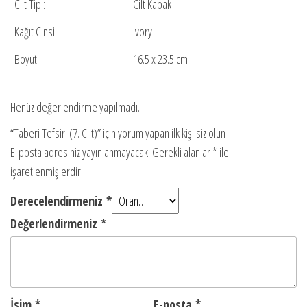
Cilt Tipi:
Cilt Kapak
Kağıt Cinsi:
ivory
Boyut:
16.5 x 23.5 cm
Henüz değerlendirme yapılmadı.
“Taberi Tefsiri (7. Cilt)” için yorum yapan ilk kişi siz olun
E-posta adresiniz yayınlanmayacak.
Gerekli alanlar
*
ile
işaretlenmişlerdir
Derecelendirmeniz
*
Değerlendirmeniz
*
İsim
*
E-posta
*