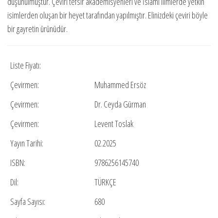
düşünülmüştür. Çeviri tefsir akademisyenleri ve İslami ilimlerde yetkin
isimlerden oluşan bir heyet tarafından yapılmıştır. Elinizdeki çeviri böyle
bir gayretin ürünüdür.
Liste Fiyatı:
Çevirmen:
Muhammed Ersöz
Çevirmen:
Dr. Ceyda Gürman
Çevirmen:
Levent Toslak
Yayın Tarihi:
02.2025
ISBN:
9786256145740
Dil:
TÜRKÇE
Sayfa Sayısı:
680