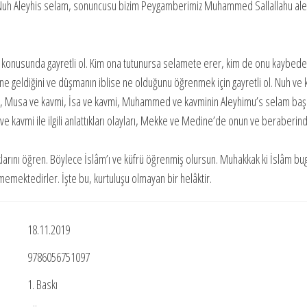
i Nuh Aleyhis selam, sonuncusu bizim Peygamberimiz Muhammed Sallallahu ale
a konusunda gayretli ol. Kim ona tutunursa selamete erer, kim de onu kaybed
e geldiğini ve düşmanın iblise ne olduğunu öğrenmek için gayretli ol. Nuh ve 
vmi, Musa ve kavmi, İsa ve kavmi, Muhammed ve kavminin Aleyhimu’s selam baş
 ve kavmi ile ilgili anlattıkları olayları, Mekke ve Medine’de onun ve beraberind
attıklarını öğren. Böylece İslâm’ı ve küfrü öğrenmiş olursun. Muhakkak ki İslâm bu
ememektedirler. İşte bu, kurtuluşu olmayan bir helâktir.
18.11.2019
9786056751097
1. Baskı