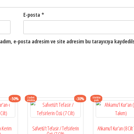
E-posta
*
adım, e-posta adresim ve site adresim bu tarayıcıya kaydedils
2 adet
Stokta
-50%
-30%
stokta
yok
-ı Kerim
Safvetü’t Tefasir / Tefsirlerin
Ahkamu’l Kur’an (8 Cilt