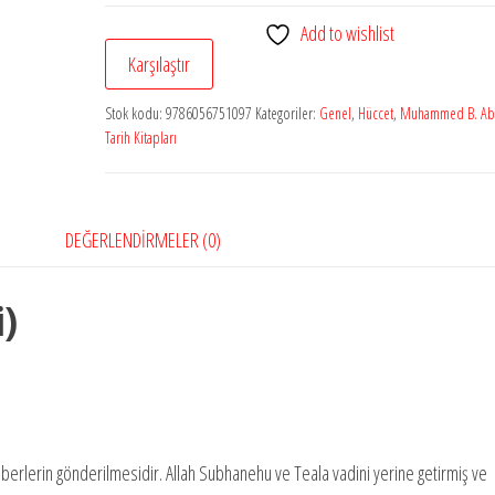
(Ciltli)
Add to wishlist
adet
Karşılaştır
Stok kodu:
9786056751097
Kategoriler:
Genel
,
Hüccet
,
Muhammed B. Ab
Tarih Kitapları
DEĞERLENDIRMELER (0)
i)
berlerin gönderilmesidir. Allah Subhanehu ve Teala vadini yerine getirmiş ve