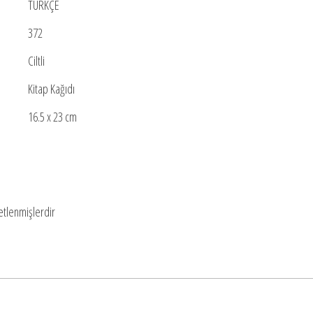
TÜRKÇE
372
Ciltli
Kitap Kağıdı
16.5 x 23 cm
retlenmişlerdir