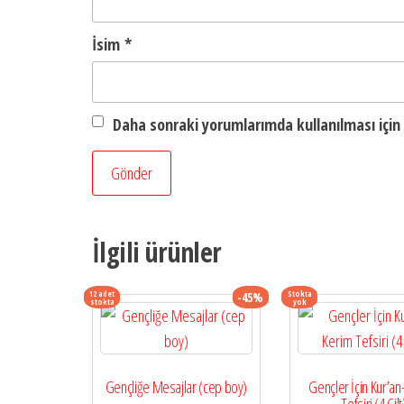
İsim
*
Daha sonraki yorumlarımda kullanılması için 
İlgili ürünler
12 adet
Stokta
-45%
stokta
yok
Gençliğe Mesajlar (cep boy)
Gençler İçin Kur’an