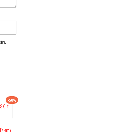
in.
-50%
 Takım)