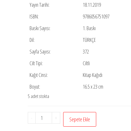
Yayın Tarihi:
18.11.2019
ISBN:
9786056751097
Baskı Sayısı:
1. Baskı
Dil:
TÜRKÇE
Sayfa Sayısı:
372
Cilt Tipi:
Ciltli
Kağıt Cinsi:
Kitap Kağıdı
Boyut:
16.5 x 23 cm
5 adet stokta
Rasulullah’ın
-
+
Sepete Ekle
Hayatı