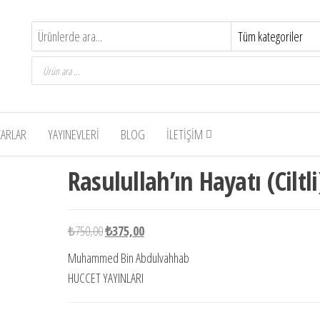
Products
search
ZARLAR
YAYINEVLERI
BLOG
İLETIŞIM
-50%
Rasulullah’ın Hayatı (Ciltli
Orijinal
Şu
₺
750,00
₺
375,00
fiyat:
andaki
Muhammed Bin Abdulvahhab
₺750,00.
fiyat:
HUCCET YAYINLARI
₺375,00.