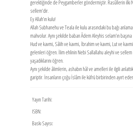
gerektiğinde de Peygamberler göndermiştir. Rasûllerin ilk
sellem’dir.
Ey Allah’ın kulu!
Allah Subhanehu ve Teala ile kulu arasındaki bu bağı anlam
mahvolur. Aynı şekilde baban Âdem Aleyhis selam’ın başına n
Hud ve kavmi, Sâlih ve kavmi, İbrahim ve kavmi, Lut ve ka
gelenleri öğren. İlim ehlinin Nebi Sallallahu aleyhi ve sellem
yaşadıklarını öğren.
Aynı şekilde âlimlerin, ashabın hâl ve amelleri ile ilgili anl
gariptir. İnsanların çoğu İslâm ile küfrü birbirinden ayırt ed
Yayın Tarihi:
ISBN:
Baskı Sayısı: