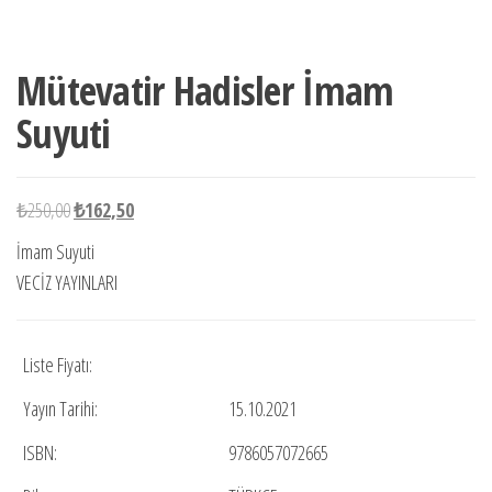
-35%
stokta
Mütevatir Hadisler İmam
Suyuti
Orijinal
Şu
₺
250,00
₺
162,50
fiyat:
andaki
İmam Suyuti
₺250,00.
fiyat:
VECİZ YAYINLARI
₺162,50.
Liste Fiyatı:
Yayın Tarihi:
15.10.2021
ISBN:
9786057072665