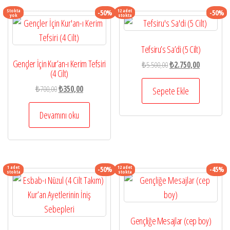
Stokta
12 adet
-50%
-50%
yok
stokta
Tefsiru’s Sa’di (5 Cilt)
Gençler İçin Kur’an-ı Kerim Tefsiri
Orijinal
Şu
₺
5.500,00
₺
2.750,00
(4 Cilt)
fiyat:
andaki
Orijinal
Şu
₺
700,00
₺
350,00
₺5.500,00.
fiyat:
Sepete Ekle
fiyat:
andaki
₺2.750,00.
₺700,00.
fiyat:
Devamını oku
₺350,00.
1 adet
12 adet
-50%
-45%
stokta
stokta
Gençliğe Mesajlar (cep boy)