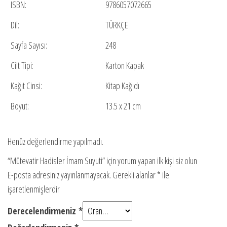
ISBN:
9786057072665
Dil:
TÜRKÇE
Sayfa Sayısı:
248
Cilt Tipi:
Karton Kapak
Kağıt Cinsi:
Kitap Kağıdı
Boyut:
13.5 x 21 cm
Henüz değerlendirme yapılmadı.
“Mütevatir Hadisler İmam Suyuti” için yorum yapan ilk kişi siz olun
E-posta adresiniz yayınlanmayacak.
Gerekli alanlar
*
ile
işaretlenmişlerdir
Derecelendirmeniz
*