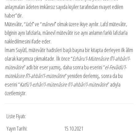
anlaşmaları âdeten imkânsız sayıda kişiler tarafından rivayet edilen
haber”dir.
Mütevâtir, “
lafzî
” ve “
mânevî
” olmak üzere ikiye ayrılır. Lafzî mütevâtir,
bilginin aynı lafızlarla, mânevî mütevâtir ise aynı anlamın farklı lafızlarla
nakledilmesini ifade eder.
İmam Suyûtî, mütevâtir hadisleri başlı başına bir kitapta derleyen ilk âlim
olarak karşımıza çıkmaktadır. İlk önce “
Ezhâru’l-Mütenâsire fî’l-ahbâri’l-
mütevâtire
” adlı bir eser yazmış, daha sonra bu eserini “
el-Fevâidü’l-
mütekâsire fî’l-ahbâri’l-mütevâtire
” yeniden derlemiş, sonra da bu
eserini “
Katfü’l-ezhâri’l-mütenâsire fi’l-ahbâri’l-mütevâtire
” adıyla
özetlemiştir.
Liste Fiyatı:
Yayın Tarihi:
15.10.2021