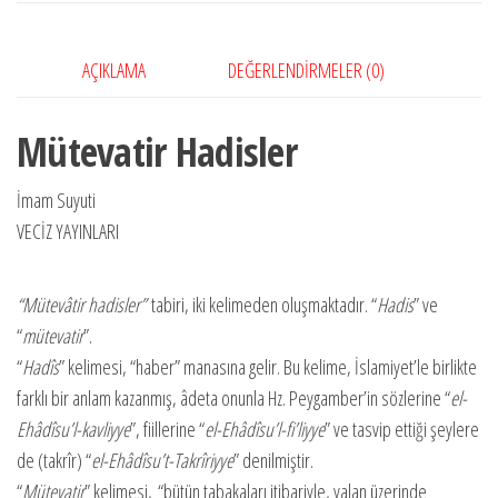
AÇIKLAMA
DEĞERLENDIRMELER (0)
Mütevatir Hadisler
İmam Suyuti
VECİZ YAYINLARI
“Mütevâtir hadisler”
tabiri, iki kelimeden oluşmaktadır. “
Hadis
” ve
“
mütevatir
”.
“
Hadîs
” kelimesi, “haber” manasına gelir. Bu kelime, İslamiyet’le birlikte
farklı bir anlam kazanmış, âdeta o­nun­la Hz. Peygamber’in sözlerine “
el-
Ehâdîsu’l-kavliyye
”, fiillerine “
el-Ehâdîsu’l-fi’liyye
” ve tasvip ettiği şeylere
de (takrîr) “
el-Ehâdîsu’t-Takrîriyye
” denilmiştir.
“
Mütevatir
” kelimesi, “bütün tabakaları itibariyle, yalan üzerinde