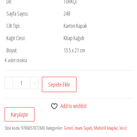
Dil:
TÜRKÇE
Sayfa Sayısı:
248
Cilt Tipi:
Karton Kapak
Kağıt Cinsi:
Kitap Kağıdı
Boyut:
13.5 x 21 cm
4 adet stokta
Mütevatir
-
+
Sepete Ekle
Hadisler
İmam
Add to wishlist
Suyuti
Karşılaştır
adet
Stok kodu:
9786057072665
Kategoriler:
Genel
,
İmam Suyuti
,
Muhtelif kitaplar
,
Veciz