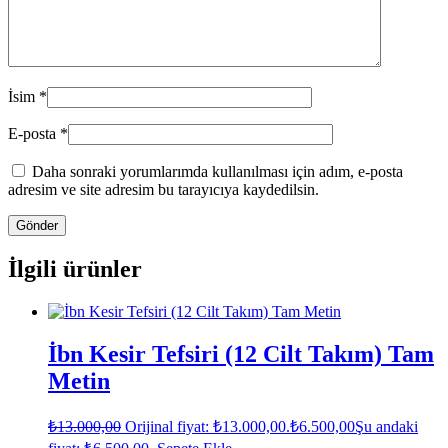
İsim
*
E-posta
*
Daha sonraki yorumlarımda kullanılması için adım, e-posta
adresim ve site adresim bu tarayıcıya kaydedilsin.
İlgili ürünler
İbn Kesir Tefsiri (12 Cilt Takım) Tam
Metin
₺
13.000,00
Orijinal fiyat: ₺13.000,00.
₺
6.500,00
Şu andaki