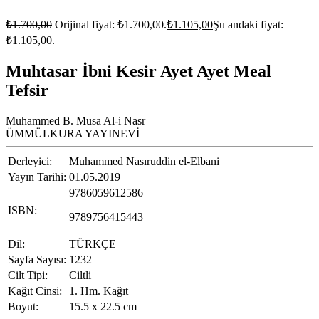
₺
1.700,00
Orijinal fiyat: ₺1.700,00.
₺
1.105,00
Şu andaki fiyat:
₺1.105,00.
Muhtasar İbni Kesir Ayet Ayet Meal
Tefsir
Muhammed B. Musa Al-i Nasr
ÜMMÜLKURA YAYINEVİ
Derleyici:
Muhammed Nasıruddin el-Elbani
Yayın Tarihi:
01.05.2019
9786059612586
ISBN:
9789756415443
Dil:
TÜRKÇE
Sayfa Sayısı:
1232
Cilt Tipi:
Ciltli
Kağıt Cinsi:
1. Hm. Kağıt
Boyut:
15.5 x 22.5 cm