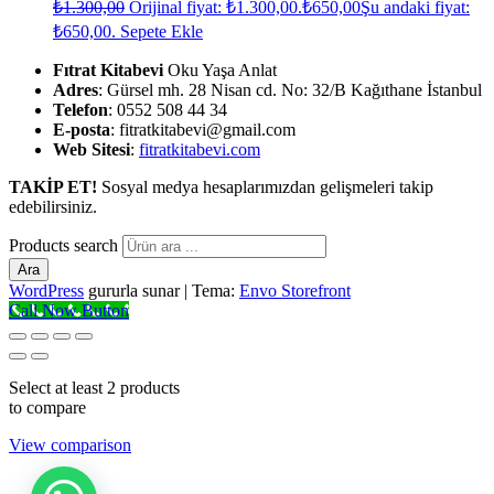
₺
1.300,00
Orijinal fiyat: ₺1.300,00.
₺
650,00
Şu andaki fiyat:
₺650,00.
Sepete Ekle
Fıtrat Kitabevi
Oku Yaşa Anlat
Adres
: Gürsel mh. 28 Nisan cd. No: 32/B Kağıthane İstanbul
Telefon
: 0552 508 44 34
E-posta
: fitratkitabevi@gmail.com
Web Sitesi
:
fitratkitabevi.com
TAKİP ET!
Sosyal medya hesaplarımızdan gelişmeleri takip
edebilirsiniz.
Products search
Ara
WordPress
gururla sunar
|
Tema:
Envo Storefront
Call Now Button
Select at least 2 products
to compare
View comparison