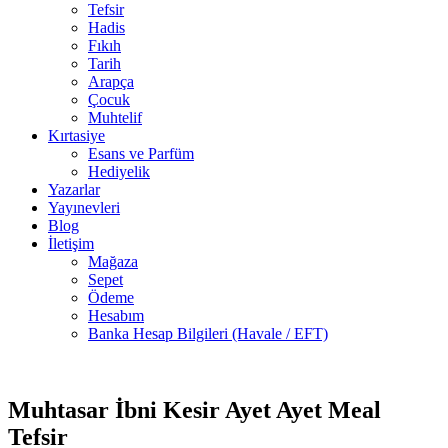
Tefsir
Hadis
Fıkıh
Tarih
Arapça
Çocuk
Muhtelif
Kırtasiye
Esans ve Parfüm
Hediyelik
Yazarlar
Yayınevleri
Blog
İletişim
Mağaza
Sepet
Ödeme
Hesabım
Banka Hesap Bilgileri (Havale / EFT)
Stokta
-35%
yok
Muhtasar İbni Kesir Ayet Ayet Meal
Tefsir