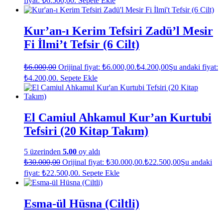
fiyat: ₺6.500,00.
Sepete Ekle
Kur’an-ı Kerim Tefsiri Zadü’l Mesir
Fi İlmi’t Tefsir (6 Cilt)
₺
6.000,00
Orijinal fiyat: ₺6.000,00.
₺
4.200,00
Şu andaki fiyat:
₺4.200,00.
Sepete Ekle
El Camiul Ahkamul Kur’an Kurtubi
Tefsiri (20 Kitap Takım)
5 üzerinden
5.00
oy aldı
₺
30.000,00
Orijinal fiyat: ₺30.000,00.
₺
22.500,00
Şu andaki
fiyat: ₺22.500,00.
Sepete Ekle
Esma-ül Hüsna (Ciltli)