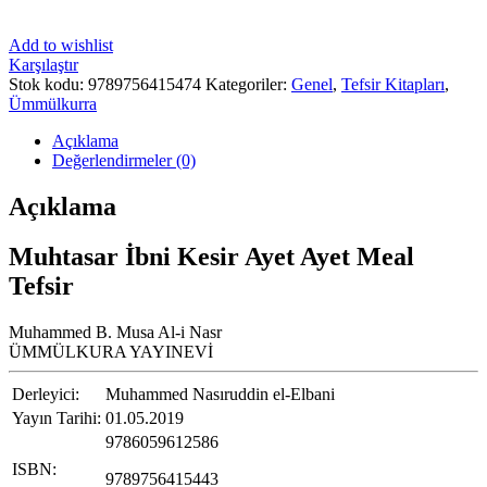
Add to wishlist
Karşılaştır
Stok kodu:
9789756415474
Kategoriler:
Genel
,
Tefsir Kitapları
,
Ümmülkurra
Açıklama
Değerlendirmeler (0)
Açıklama
Muhtasar İbni Kesir Ayet Ayet Meal
Tefsir
Muhammed B. Musa Al-i Nasr
ÜMMÜLKURA YAYINEVİ
Derleyici:
Muhammed Nasıruddin el-Elbani
Yayın Tarihi:
01.05.2019
9786059612586
ISBN:
9789756415443