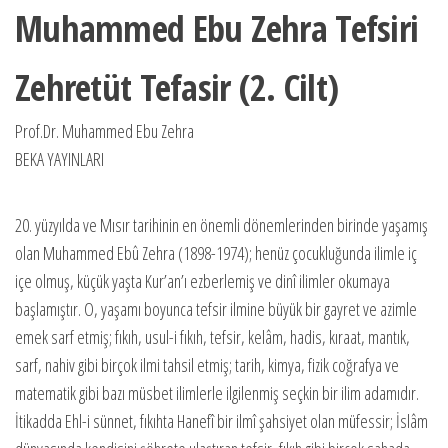
Muhammed Ebu Zehra Tefsiri
Zehretüt Tefasir (2. Cilt)
Prof.Dr. Muhammed Ebu Zehra
BEKA YAYINLARI
20. yüzyılda ve Mısır tarihinin en önemli dönemlerinden birinde yaşamış
olan Muhammed Ebû Zehra (1898-1974); henüz çocukluğunda ilimle iç
içe olmuş, küçük yaşta Kur’an’ı ezberlemiş ve dinî ilimler okumaya
başlamıştır. O, yaşamı boyunca tefsir ilmine büyük bir gayret ve azimle
emek sarf etmiş; fıkıh, usul-i fıkıh, tefsir, kelâm, hadis, kıraat, mantık,
sarf, nahiv gibi birçok ilmi tahsil etmiş; tarih, kimya, fizik coğrafya ve
matematik gibi bazı müsbet ilimlerle ilgilenmiş seçkin bir ilim adamıdır.
İtikadda Ehl-i sünnet, fıkıhta Hanefî bir ilmî şahsiyet olan müfessir; İslâm