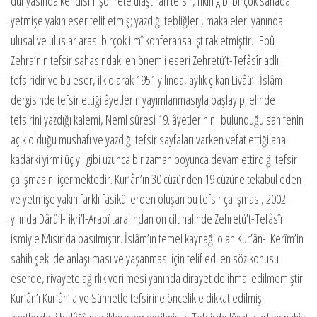
dünyasında kendisini şöhrete ulaştıran tefsir, fıkıh gibi birçok sahada
yetmişe yakın eser telif etmiş; yazdığı tebliğleri, makaleleri yanında
ulusal ve uluslar arası birçok ilmî konferansa iştirak etmiştir. Ebû
Zehra’nin tefsir sahasındaki en önemli eseri Zehretü’t-Tefâsîr adlı
tefsiridir ve bu eser, ilk olarak 1951 yılında, aylık çıkan Livâü’l-İslâm
dergisinde tefsir ettiği âyetlerin yayımlanmasıyla başlayıp; elinde
tefsirini yazdığı kalemi, Neml sûresi 19. âyetlerinin bulunduğu sahifenin
açık olduğu mushafı ve yazdığı tefsir sayfaları varken vefat ettiği ana
kadarki yirmi üç yıl gibi uzunca bir zaman boyunca devam ettirdiği tefsir
çalışmasını içermektedir. Kur’ân’ın 30 cüzünden 19 cüzüne tekabul eden
ve yetmişe yakın farklı fasiküllerden oluşan bu tefsir çalışması, 2002
yılında Dârü’l-fikri’l-Arabî tarafından on cilt halinde Zehretü’t-Tefâsîr
ismiyle Mısır’da basılmıştır. İslâm’ın temel kaynağı olan Kur’ân-ı Kerîm’in
sahih şekilde anlaşılması ve yaşanması için telif edilen söz konusu
eserde, rivayete ağırlık verilmesi yanında dirayet de ihmal edilmemiştir.
Kur’ân’ı Kur’ân’la ve Sünnetle tefsirine öncelikle dikkat edilmiş;