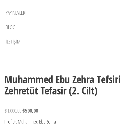
YAYINEVLERI
BLOG
İLETIŞIM
1 adet
-50%
stokta
Muhammed Ebu Zehra Tefsiri
Zehretüt Tefasir (2. Cilt)
Orijinal
Şu
₺
1.000,00
₺
500,00
fiyat:
andaki
Prof.Dr. Muhammed Ebu Zehra
₺1.000,00.
fiyat: