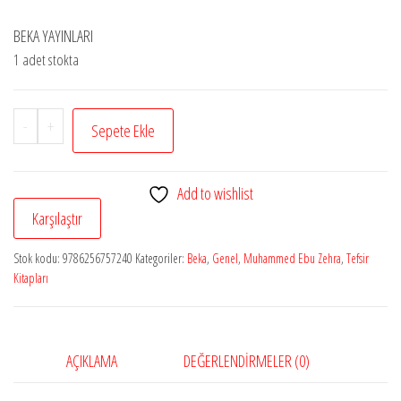
₺500,00.
BEKA YAYINLARI
1 adet stokta
Muhammed
-
+
Sepete Ekle
Ebu
Zehra
Add to wishlist
Tefsiri
Karşılaştır
Zehretüt
Tefasir
Stok kodu:
9786256757240
Kategoriler:
Beka
,
Genel
,
Muhammed Ebu Zehra
,
Tefsir
(2.
Kitapları
Cilt)
adet
AÇIKLAMA
DEĞERLENDIRMELER (0)