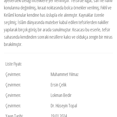
ayetlerdeki belâğî inceliklere yer verilmiştir. Tefsirde lügat, sarf ve nahiv
konularına değinilmiş, kıraat noktasında bolca örnekler verilmiş; Fıkhî ve
Kelâmî konular kendine has üslupla ele alınmıştır. Kaynaklar özenle
seçilmiş; İslâm dünyasında muteber kabul edilen tefsirlerden nakiller
yapılarak birçok görüş bir arada sunulmuştur. Kısacası bu eserle, tefsir
sahasında kendinden sonraki nesillere kalıcı ve oldukça zengin bir miras
bırakılmıştır.
Liste Fiyatı:
Çevirmen:
Muhammet Yılmaz
Çevirmen:
Ersin Çelik
Çevirmen:
Lokman Bedir
Çevirmen:
Dr. Hüseyin Topal
Yayın Tarihi:
19.01.2024