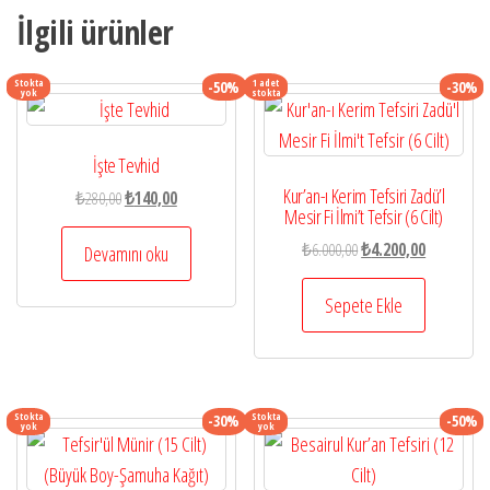
İlgili ürünler
Stokta
1 adet
-50%
-30%
yok
stokta
İşte Tevhid
Kur’an-ı Kerim Tefsiri Zadü’l
Orijinal
Şu
₺
280,00
₺
140,00
Mesir Fi İlmi’t Tefsir (6 Cilt)
fiyat:
andaki
Orijinal
Şu
₺280,00.
fiyat:
₺
6.000,00
₺
4.200,00
Devamını oku
fiyat:
andaki
₺140,00.
₺6.000,00.
fiyat:
Sepete Ekle
₺4.200,00.
Stokta
Stokta
-30%
-50%
yok
yok