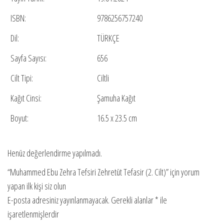
ISBN:
9786256757240
Dil:
TÜRKÇE
Sayfa Sayısı:
656
Cilt Tipi:
Ciltli
Kağıt Cinsi:
Şamuha Kağıt
Boyut:
16.5 x 23.5 cm
Henüz değerlendirme yapılmadı.
“Muhammed Ebu Zehra Tefsiri Zehretüt Tefasir (2. Cilt)” için yorum
yapan ilk kişi siz olun
E-posta adresiniz yayınlanmayacak.
Gerekli alanlar
*
ile
işaretlenmişlerdir