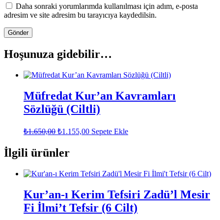
Daha sonraki yorumlarımda kullanılması için adım, e-posta
adresim ve site adresim bu tarayıcıya kaydedilsin.
Hoşunuza gidebilir…
Müfredat Kur’an Kavramları
Sözlüğü (Ciltli)
Orijinal
Şu
₺
1.650,00
₺
1.155,00
Sepete Ekle
fiyat:
andaki
fiyat:
₺1.650,00.
İlgili ürünler
₺1.155,00.
Kur’an-ı Kerim Tefsiri Zadü’l Mesir
Fi İlmi’t Tefsir (6 Cilt)