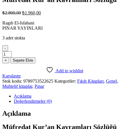
Orijinal
Şu
₺
2.800,00
₺
1.960,00
fiyat:
andaki
fiyat:
Ragıb El-Isfahani
₺2.800,00.
PINAR YAYINLARI
₺1.960,00.
3 adet stokta
-
Müfredat
Kur'an
+
Sepete Ekle
Kavramları
Sözlüğü
Add to wishlist
adet
Karşılaştır
Stok kodu:
9789753522625
Kategoriler:
Fıkıh Kitapları
,
Genel
,
Muhtelif kitaplar
,
Pınar
Açıklama
Değerlendirmeler (0)
Açıklama
Müfredat Kur’an Kavramları Sözlüğü