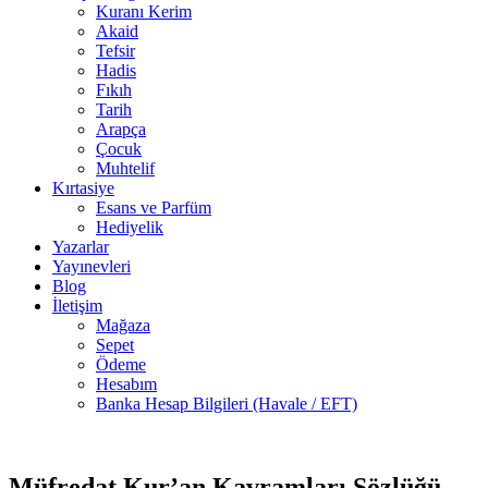
Kuranı Kerim
Akaid
Tefsir
Hadis
Fıkıh
Tarih
Arapça
Çocuk
Muhtelif
Kırtasiye
Esans ve Parfüm
Hediyelik
Yazarlar
Yayınevleri
Blog
İletişim
Mağaza
Sepet
Ödeme
Hesabım
Banka Hesap Bilgileri (Havale / EFT)
3 adet
-30%
stokta
Müfredat Kur’an Kavramları Sözlüğü