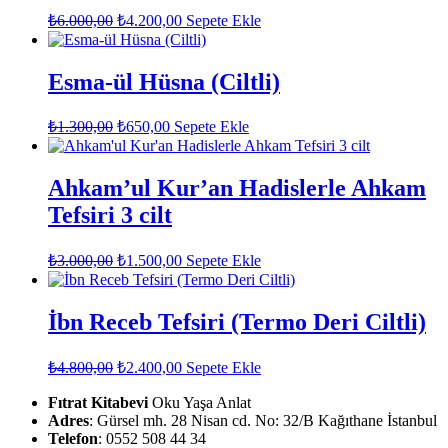
Orijinal
Şu
₺
6.000,00
₺
4.200,00
Sepete Ekle
fiyat:
andaki
fiyat:
₺6.000,00.
₺4.200,00.
Esma-ül Hüsna (Ciltli)
Orijinal
Şu
₺
1.300,00
₺
650,00
Sepete Ekle
fiyat:
andaki
fiyat:
₺1.300,00.
₺650,00.
Ahkam’ul Kur’an Hadislerle Ahkam
Tefsiri 3 cilt
Orijinal
Şu
₺
3.000,00
₺
1.500,00
Sepete Ekle
fiyat:
andaki
fiyat:
₺3.000,00.
₺1.500,00.
İbn Receb Tefsiri (Termo Deri Ciltli)
Orijinal
Şu
₺
4.800,00
₺
2.400,00
Sepete Ekle
fiyat:
andaki
fiyat:
Fıtrat Kitabevi
₺4.800,00.
Oku Yaşa Anlat
Adres
: Gürsel mh. 28 Nisan cd. No: 32/B Kağıthane İstanbul
₺2.400,00.
Telefon
: 0552 508 44 34