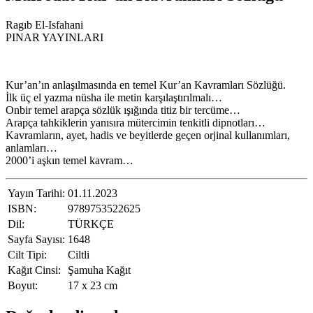
Ragıb El-Isfahani
PINAR YAYINLARI
Kur’an’ın anlaşılmasında en temel Kur’an Kavramları Sözlüğü.
İlk üç el yazma nüsha ile metin karşılaştırılmalı…
Onbir temel arapça sözlük ışığında titiz bir tercüme…
Arapça tahkiklerin yanısıra mütercimin tenkitli dipnotları…
Kavramların, ayet, hadis ve beyitlerde geçen orjinal kullanımları,
anlamları…
2000’i aşkın temel kavram…
Yayın Tarihi:
01.11.2023
ISBN:
9789753522625
Dil:
TÜRKÇE
Sayfa Sayısı:
1648
Cilt Tipi:
Ciltli
Kağıt Cinsi:
Şamuha Kağıt
Boyut:
17 x 23 cm