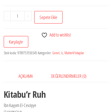
Kitabu'r
-
+
Sepete Ekle
Ruh
adet
Add to wishlist
Karşılaştır
Stok kodu:
9789753550345
Kategoriler:
Genel
,
İz
,
Muhtelif kitaplar
AÇIKLAMA
DEĞERLENDIRMELER (0)
Kitabu’r Ruh
İbn Kayyım El-Cevziyye