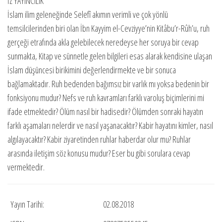
İZ YAYINCILIK
İslam ilim geleneğinde Selefî akımın verimli ve çok yönlü
temsilcilerinden biri olan İbn Kayyim el-Cevziyye’nin Kitâbu’r-Rûh’u, ruh
gerçeği etrafında akla gelebilecek neredeyse her soruya bir cevap
sunmakta, Kitap ve sünnetle gelen bilgileri esas alarak kendisine ulaşan
İslam düşüncesi birikimini değerlendirmekte ve bir sonuca
bağlamaktadır. Ruh bedenden bağımsız bir varlık mı yoksa bedenin bir
fonksiyonu mudur? Nefs ve ruh kavramları farklı varoluş biçimlerini mi
ifade etmektedir? Ölüm nasıl bir hadisedir? Ölümden sonraki hayatın
farklı aşamaları nelerdir ve nasıl yaşanacaktır? Kabir hayatını kimler, nasıl
algılayacaktır? Kabir ziyaretinden ruhlar haberdar olur mu? Ruhlar
arasında iletişim söz konusu mudur? Eser bu gibi sorulara cevap
vermektedir.
Yayın Tarihi:
02.08.2018