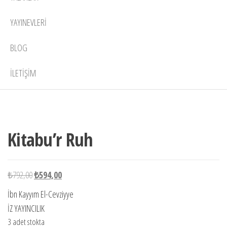
YAYINEVLERI
BLOG
İLETIŞIM
3 adet
-25%
stokta
Kitabu’r Ruh
Orijinal
Şu
₺
792,00
₺
594,00
fiyat:
andaki
İbn Kayyım El-Cevziyye
₺792,00.
fiyat:
İZ YAYINCILIK
₺594,00.
3 adet stokta