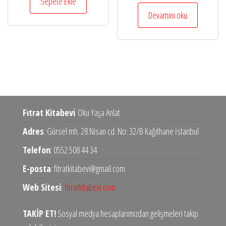
Sepete Ekle
fiyat:
andaki
₺650,00.
₺10.000,00.
fiyat:
Devamını oku
₺5.000,00.
Fıtrat Kitabevi
Oku Yaşa Anlat
Adres
: Gürsel mh. 28 Nisan cd. No: 32/B Kağıthane İstanbul
Telefon
: 0552 508 44 34
E-posta
: fitratkitabevi@gmail.com
Web Sitesi
:
fitratkitabevi.com
TAKİP ET!
Sosyal medya hesaplarımızdan gelişmeleri takip