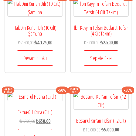
Hak Dini Kur’an Dili (10 Cilt)
İbn Kayyim Tefsiri Bedai’ut Tefsir
Şamuha
(4 Cilt Takım)
Orijinal
Şu
Orijinal
Şu
₺
7.500,00
₺
4.125,00
₺
5.000,00
₺
2.500,00
fiyat:
andaki
fiyat:
andaki
₺7.500,00.
fiyat:
₺5.000,00.
fiyat:
Devamını oku
Sepete Ekle
₺4.125,00.
₺2.500,00.
4 adet
Stokta
-50%
-50%
stokta
yok
Esma-ül Hüsna (Ciltli)
Besairul Kur’an Tefsiri (12 Cilt)
Orijinal
Şu
₺
1.300,00
₺
650,00
fiyat:
andaki
Orijinal
Şu
₺
10.000,00
₺
5.000,00
₺1.300,00.
fiyat: