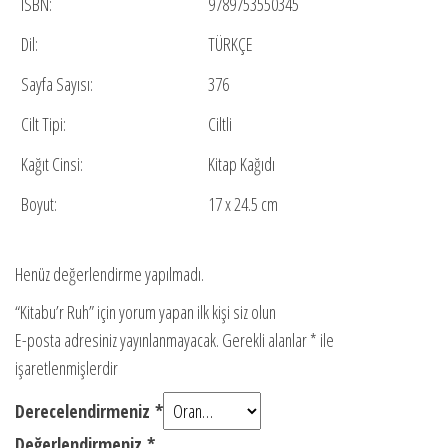
ISBN:
9789753550345
Dil:
TÜRKÇE
Sayfa Sayısı:
376
Cilt Tipi:
Ciltli
Kağıt Cinsi:
Kitap Kağıdı
Boyut:
17 x 24.5 cm
Henüz değerlendirme yapılmadı.
“Kitabu’r Ruh” için yorum yapan ilk kişi siz olun
E-posta adresiniz yayınlanmayacak.
Gerekli alanlar
*
ile
işaretlenmişlerdir
Derecelendirmeniz
*
Değerlendirmeniz
*