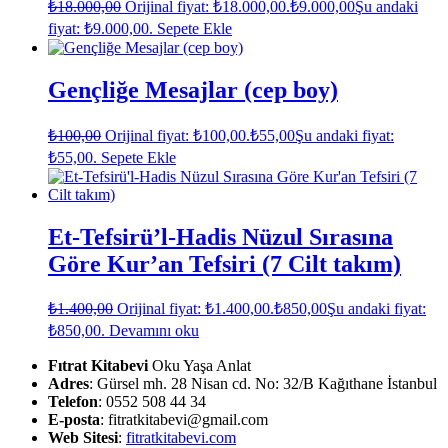
₺
18.000,00
Orijinal fiyat: ₺18.000,00.
₺
9.000,00
Şu andaki
fiyat: ₺9.000,00.
Sepete Ekle
Gençliğe Mesajlar (cep boy)
₺
100,00
Orijinal fiyat: ₺100,00.
₺
55,00
Şu andaki fiyat:
₺55,00.
Sepete Ekle
Et-Tefsirü’l-Hadis Nüzul Sırasına
Göre Kur’an Tefsiri (7 Cilt takım)
₺
1.400,00
Orijinal fiyat: ₺1.400,00.
₺
850,00
Şu andaki fiyat:
₺850,00.
Devamını oku
Fıtrat Kitabevi
Oku Yaşa Anlat
Adres
: Gürsel mh. 28 Nisan cd. No: 32/B Kağıthane İstanbul
Telefon
: 0552 508 44 34
E-posta
: fitratkitabevi@gmail.com
Web Sitesi
:
fitratkitabevi.com