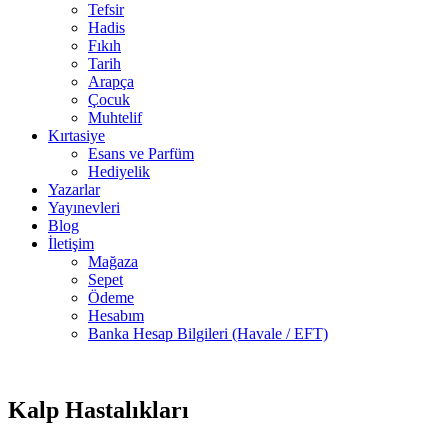
Tefsir
Hadis
Fıkıh
Tarih
Arapça
Çocuk
Muhtelif
Kırtasiye
Esans ve Parfüm
Hediyelik
Yazarlar
Yayınevleri
Blog
İletişim
Mağaza
Sepet
Ödeme
Hesabım
Banka Hesap Bilgileri (Havale / EFT)
Stokta
-45%
yok
Kalp Hastalıkları