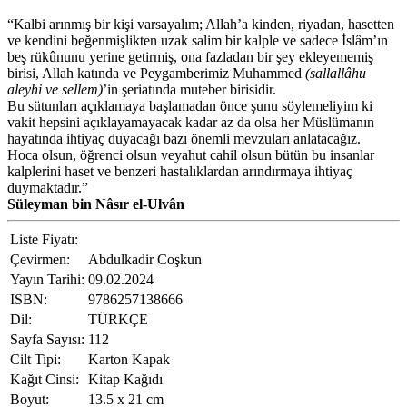
“Kalbi arınmış bir kişi varsayalım; Allah’a kinden, riyadan, hasetten
ve kendini beğenmişlikten uzak salim bir kalple ve sadece İslâm’ın
beş rükûnunu yerine getirmiş, ona fazladan bir şey ekleyememiş
birisi, Allah katında ve Peygamberimiz Muhammed
(sallallâhu
aleyhi ve sellem)
’in şeriatında muteber birisidir.
Bu sütunları açıklamaya başlamadan önce şunu söylemeliyim ki
vakit hepsini açıklayamayacak kadar az da olsa her Müslümanın
hayatında ihtiyaç duyacağı bazı önemli mevzuları anlatacağız.
Hoca olsun, öğrenci olsun veyahut cahil olsun bütün bu insanlar
kalplerini haset ve benzeri hastalıklardan arındırmaya ihtiyaç
duymaktadır.”
Süleyman bin Nâsır el-Ulvân
Liste Fiyatı:
Çevirmen:
Abdulkadir Coşkun
Yayın Tarihi:
09.02.2024
ISBN:
9786257138666
Dil:
TÜRKÇE
Sayfa Sayısı:
112
Cilt Tipi:
Karton Kapak
Kağıt Cinsi:
Kitap Kağıdı
Boyut:
13.5 x 21 cm