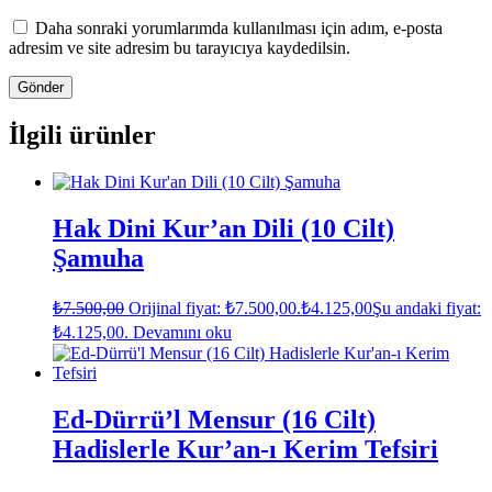
Daha sonraki yorumlarımda kullanılması için adım, e-posta
adresim ve site adresim bu tarayıcıya kaydedilsin.
İlgili ürünler
Hak Dini Kur’an Dili (10 Cilt)
Şamuha
₺
7.500,00
Orijinal fiyat: ₺7.500,00.
₺
4.125,00
Şu andaki fiyat:
₺4.125,00.
Devamını oku
Ed-Dürrü’l Mensur (16 Cilt)
Hadislerle Kur’an-ı Kerim Tefsiri