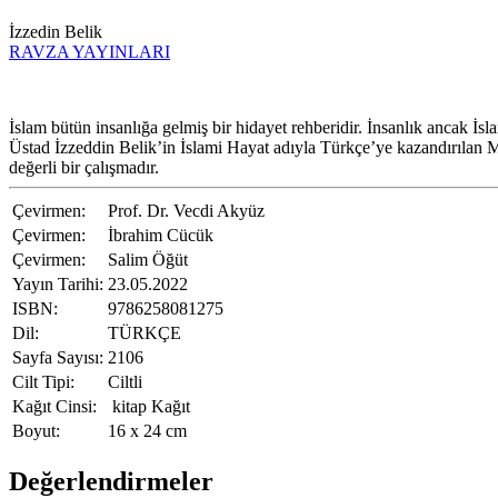
İzzedin Belik
RAVZA YAYINLARI
İslam bütün insanlığa gelmiş bir hidayet rehberidir. İnsanlık ancak İs
Üstad İzzeddin Belik’in İslami Hayat adıyla Türkçe’ye kazandırılan Mi
değerli bir çalışmadır.
Çevirmen:
Prof. Dr. Vecdi Akyüz
Çevirmen:
İbrahim Cücük
Çevirmen:
Salim Öğüt
Yayın Tarihi:
23.05.2022
ISBN:
9786258081275
Dil:
TÜRKÇE
Sayfa Sayısı:
2106
Cilt Tipi:
Ciltli
Kağıt Cinsi:
kitap Kağıt
Boyut:
16 x 24 cm
Değerlendirmeler