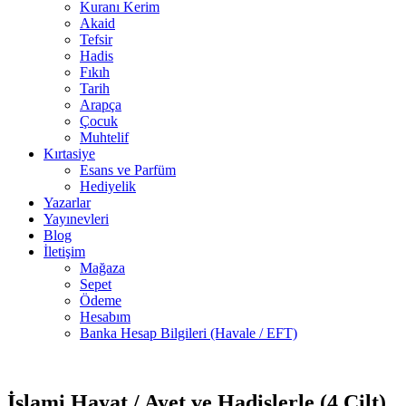
Kuranı Kerim
Akaid
Tefsir
Hadis
Fıkıh
Tarih
Arapça
Çocuk
Muhtelif
Kırtasiye
Esans ve Parfüm
Hediyelik
Yazarlar
Yayınevleri
Blog
İletişim
Mağaza
Sepet
Ödeme
Hesabım
Banka Hesap Bilgileri (Havale / EFT)
1 adet
stokta
İslami Hayat / Ayet ve Hadislerle (4 Cilt)