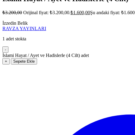
₺
3.200,00
Orijinal fiyat: ₺3.200,00.
₺
1.600,00
Şu andaki fiyat: ₺1.600
İzzedin Belik
RAVZA YAYINLARI
1 adet stokta
-
İslami Hayat / Ayet ve Hadislerle (4 Cilt) adet
+
Sepete Ekle