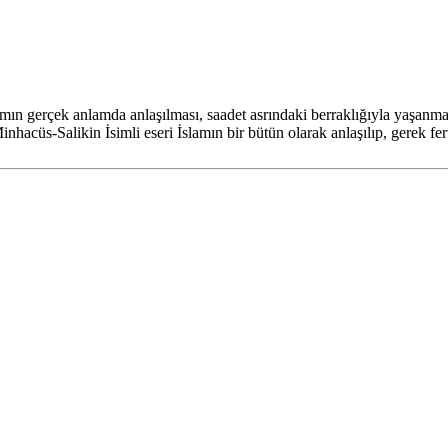
lamın gerçek anlamda anlaşılması, saadet asrındaki berraklığıyla yaşanma
nhacüs-Salikin İsimli eseri İslamın bir bütün olarak anlaşılıp, gerek f