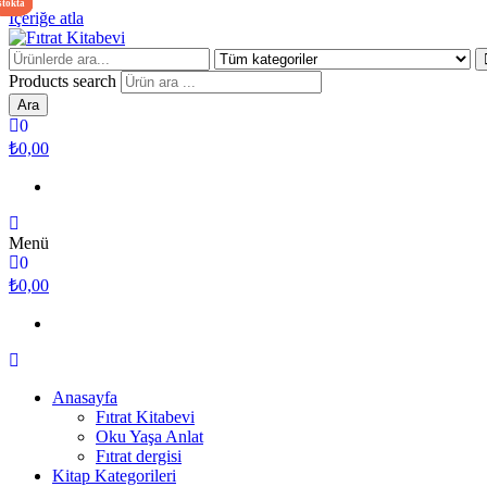
stokta
stokta
stokta
stokta
yok
İçeriğe atla
Fıtrat Kitabevi
Oku Yaşa Anlat
Products search
Ara
0
₺0,00
Menü
0
₺0,00
Anasayfa
Fıtrat Kitabevi
Oku Yaşa Anlat
Fıtrat dergisi
Kitap Kategorileri