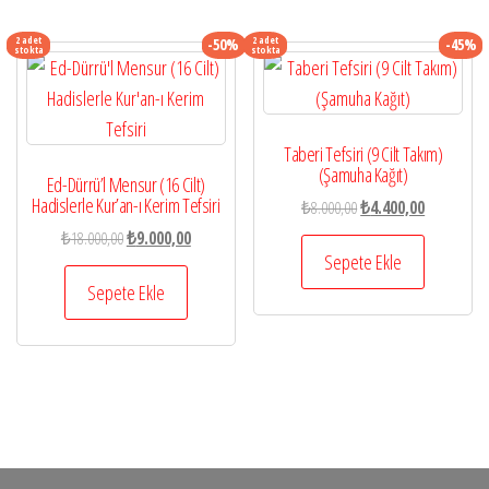
2 adet
2 adet
-50%
-45%
stokta
stokta
Taberi Tefsiri (9 Cilt Takım)
(Şamuha Kağıt)
Ed-Dürrü’l Mensur (16 Cilt)
Hadislerle Kur’an-ı Kerim Tefsiri
Orijinal
Şu
₺
8.000,00
₺
4.400,00
fiyat:
andaki
Orijinal
Şu
₺
18.000,00
₺
9.000,00
₺8.000,00.
fiyat:
Sepete Ekle
fiyat:
andaki
₺4.400,00.
₺18.000,00.
fiyat:
Sepete Ekle
₺9.000,00.