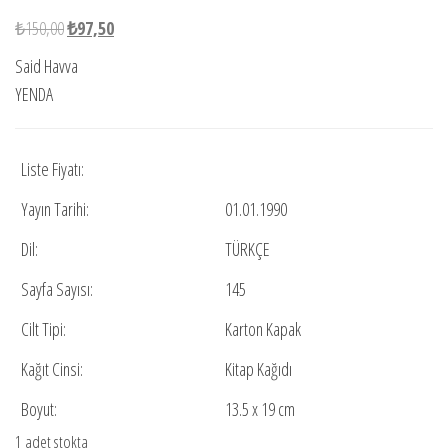
Orijinal
Şu
₺
150,00
₺
97,50
fiyat:
andaki
Said Havva
₺150,00.
fiyat:
YENDA
₺97,50.
Liste Fiyatı:
Yayın Tarihi:
01.01.1990
Dil:
TÜRKÇE
Sayfa Sayısı:
145
Cilt Tipi:
Karton Kapak
Kağıt Cinsi:
Kitap Kağıdı
Boyut:
13.5 x 19 cm
1 adet stokta