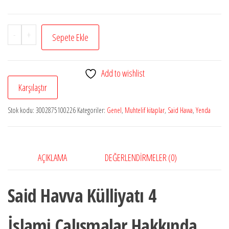
İslami
-
+
Sepete Ekle
Çalışmalar
Hakkında
Add to wishlist
Dersler
Karşılaştır
adet
Stok kodu:
3002875100226
Kategoriler:
Genel
,
Muhtelif kitaplar
,
Said Havva
,
Yenda
AÇIKLAMA
DEĞERLENDIRMELER (0)
Said Havva Külliyatı 4
İslami Çalışmalar Hakkında