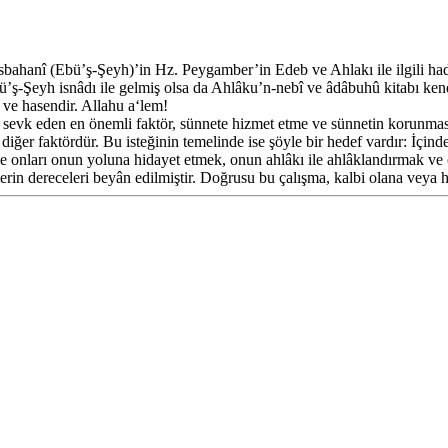
nî (Ebü’ş-Şeyh)’in Hz. Peygamber’in Edeb ve Ahlakı ile ilgili hadisle
Ebü’ş-Şeyh isnâdı ile gelmiş olsa da Ahlâku’n-nebî ve âdâbuhû kitabı kend
 ve hasendir. Allahu a‘lem!
k eden en önemli faktör, sünnete hizmet etme ve sünnetin korunmasın
diğer faktördür. Bu isteğinin temelinde ise şöyle bir hedef vardır: İç
ve onları onun yoluna hidayet etmek, onun ahlâkı ile ahlâklandırmak ve
erin dereceleri beyân edilmiştir. Doğrusu bu çalışma, kalbi olana veya h