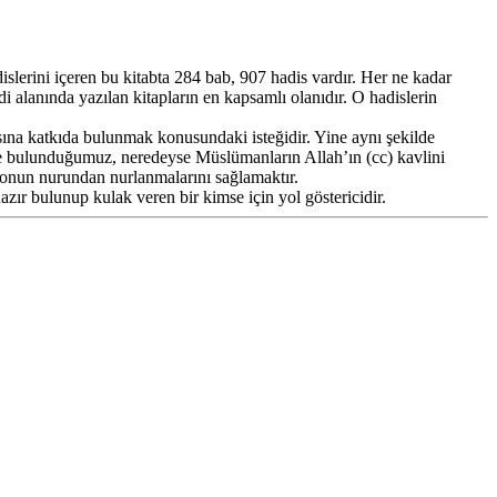
rini içeren bu kitabta 284 bab, 907 hadis vardır. Her ne kadar
i alanında yazılan kitapların en kapsamlı olanıdır. O hadislerin
a katkıda bulunmak konusundaki isteğidir. Yine aynı şekilde
inde bulunduğumuz, neredeyse Müslümanların Allah’ın (cc) kavlini
 onun nurundan nurlanmalarını sağlamaktır.
azır bulunup kulak veren bir kimse için yol göstericidir.