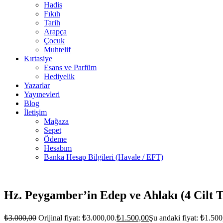
Hadis
Fıkıh
Tarih
Arapça
Çocuk
Muhtelif
Kırtasiye
Esans ve Parfüm
Hediyelik
Yazarlar
Yayınevleri
Blog
İletişim
Mağaza
Sepet
Ödeme
Hesabım
Banka Hesap Bilgileri (Havale / EFT)
3 adet
stokta
Hz. Peygamber’in Edep ve Ahlakı (4 Cilt 
₺
3.000,00
Orijinal fiyat: ₺3.000,00.
₺
1.500,00
Şu andaki fiyat: ₺1.500