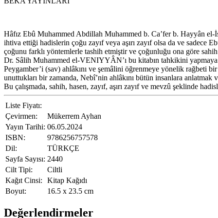
BEKA YAYINLARI
Hâfız Ebû Muhammed Abdillah Muhammed b. Ca’fer b. Hayyân el-İsbaha
ihtiva ettiği hadislerin çoğu zayıf veya aşırı zayıf olsa da ve sadece 
çoğunu farklı yöntemlerle tashih etmiştir ve çoğunluğu ona göre sahih
Dr. Sâlih Muhammed el-VENIYYÂN’ı bu kitabın tahkikini yapmaya sev
Peygamber’i (sav) ahlâkını ve şemâlini öğrenmeye yönelik rağbeti bir 
unuttukları bir zamanda, Nebî’nin ahlâkını bütün insanlara anlatmak 
Bu çalışmada, sahih, hasen, zayıf, aşırı zayıf ve mevzû şeklinde hadisl
Liste Fiyatı:
Çevirmen:
Mükerrem Ayhan
Yayın Tarihi:
06.05.2024
ISBN:
9786256757578
Dil:
TÜRKÇE
Sayfa Sayısı:
2440
Cilt Tipi:
Ciltli
Kağıt Cinsi:
Kitap Kağıdı
Boyut:
16.5 x 23.5 cm
Değerlendirmeler