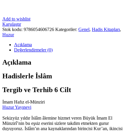
Add to wishlist
Karşılaştır
Stok kodu:
9786054606726
Kategoriler:
Genel
,
Hadis Kitapları
,
Huzur
Açıklama
Değerlendirmeler (0)
Açıklama
Hadislerle İslâm
Tergib ve Terhib 6 Cilt
İmam Hafız el-Münziri
Huzur Yayınevi
Sekizyüz yıldır İslâm âlemine hizmet veren Büyük İmam El
Münzirî’nin bu eşsiz eserini sizlere takdim etmekten gurur
duyuyoruz. İslâm’ın ana kaynaklarından birincisi Kur’an, ikincisi