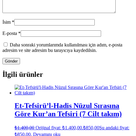
İsim
*
E-posta
*
Daha sonraki yorumlarımda kullanılması için adım, e-posta
adresim ve site adresim bu tarayıcıya kaydedilsin.
İlgili ürünler
Et-Tefsirü’l-Hadis Nüzul Sırasına
Göre Kur’an Tefsiri (7 Cilt takım)
₺
1.400,00
Orijinal fiyat: ₺1.400,00.
₺
850,00
Şu andaki fiyat:
₺850,00.
Devamını oku