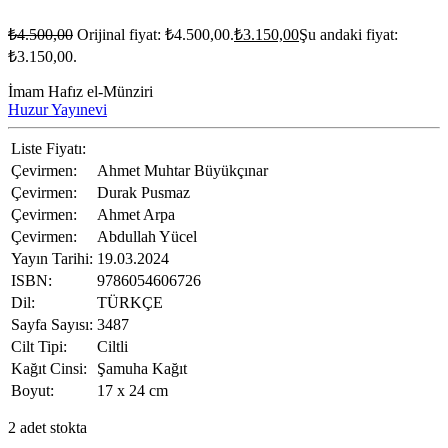
₺
4.500,00
Orijinal fiyat: ₺4.500,00.
₺
3.150,00
Şu andaki fiyat:
₺3.150,00.
İmam Hafız el-Münziri
Huzur Yayınevi
Liste Fiyatı:
Çevirmen:
Ahmet Muhtar Büyükçınar
Çevirmen:
Durak Pusmaz
Çevirmen:
Ahmet Arpa
Çevirmen:
Abdullah Yücel
Yayın Tarihi:
19.03.2024
ISBN:
9786054606726
Dil:
TÜRKÇE
Sayfa Sayısı:
3487
Cilt Tipi:
Ciltli
Kağıt Cinsi:
Şamuha Kağıt
Boyut:
17 x 24 cm
2 adet stokta