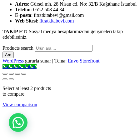
Adres
: Gürsel mh. 28 Nisan cd. No: 32/B Kağıthane İstanbul
Telefon
: 0552 508 44 34
E-posta
: fitratkitabevi@gmail.com
Web Sitesi
:
fitratkitabevi.com
TAKİP ET!
Sosyal medya hesaplarımızdan gelişmeleri takip
edebilirsiniz.
Products search
Ara
WordPress
gururla sunar
|
Tema:
Envo Storefront
Call Now Button
Select at least 2 products
to compare
View comparison