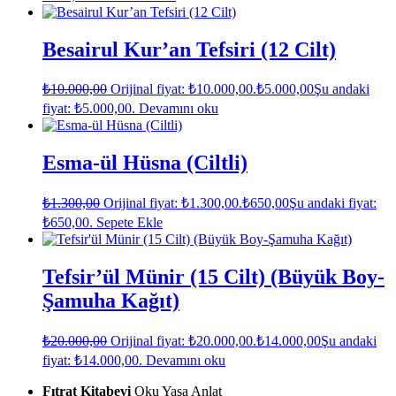
Besairul Kur’an Tefsiri (12 Cilt)
₺
10.000,00
Orijinal fiyat: ₺10.000,00.
₺
5.000,00
Şu andaki
fiyat: ₺5.000,00.
Devamını oku
Esma-ül Hüsna (Ciltli)
₺
1.300,00
Orijinal fiyat: ₺1.300,00.
₺
650,00
Şu andaki fiyat:
₺650,00.
Sepete Ekle
Tefsir’ül Münir (15 Cilt) (Büyük Boy-
Şamuha Kağıt)
₺
20.000,00
Orijinal fiyat: ₺20.000,00.
₺
14.000,00
Şu andaki
fiyat: ₺14.000,00.
Devamını oku
Fıtrat Kitabevi
Oku Yaşa Anlat