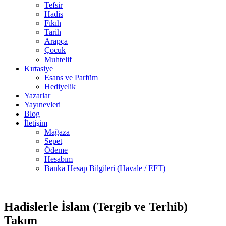
Tefsir
Hadis
Fıkıh
Tarih
Arapça
Çocuk
Muhtelif
Kırtasiye
Esans ve Parfüm
Hediyelik
Yazarlar
Yayınevleri
Blog
İletişim
Mağaza
Sepet
Ödeme
Hesabım
Banka Hesap Bilgileri (Havale / EFT)
2 adet
-30%
stokta
Hadislerle İslam (Tergib ve Terhib)
Takım