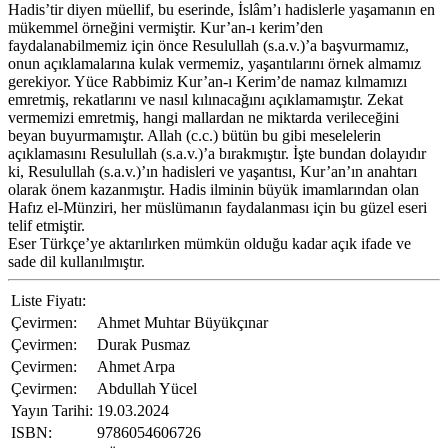
Hadis’tir diyen müellif, bu eserinde, İslâm’ı hadislerle yaşamanın en
mükemmel örneğini vermiştir. Kur’an-ı kerim’den
faydalanabilmemiz için önce Resulullah (s.a.v.)’a başvurmamız,
onun açıklamalarına kulak vermemiz, yaşantılarını örnek almamız
gerekiyor. Yüce Rabbimiz Kur’an-ı Kerim’de namaz kılmamızı
emretmiş, rekatlarını ve nasıl kılınacağını açıklamamıştır. Zekat
vermemizi emretmiş, hangi mallardan ne miktarda verileceğini
beyan buyurmamıştır. Allah (c.c.) bütün bu gibi meselelerin
açıklamasını Resulullah (s.a.v.)’a bırakmıştır. İşte bundan dolayıdır
ki, Resulullah (s.a.v.)’ın hadisleri ve yaşantısı, Kur’an’ın anahtarı
olarak önem kazanmıştır. Hadis ilminin büyük imamlarından olan
Hafız el-Münziri, her müslümanın faydalanması için bu güzel eseri
telif etmiştir.
Eser Türkçe’ye aktarılırken mümkün olduğu kadar açık ifade ve
sade dil kullanılmıştır.
Liste Fiyatı:
Çevirmen:
Ahmet Muhtar Büyükçınar
Çevirmen:
Durak Pusmaz
Çevirmen:
Ahmet Arpa
Çevirmen:
Abdullah Yücel
Yayın Tarihi:
19.03.2024
ISBN:
9786054606726