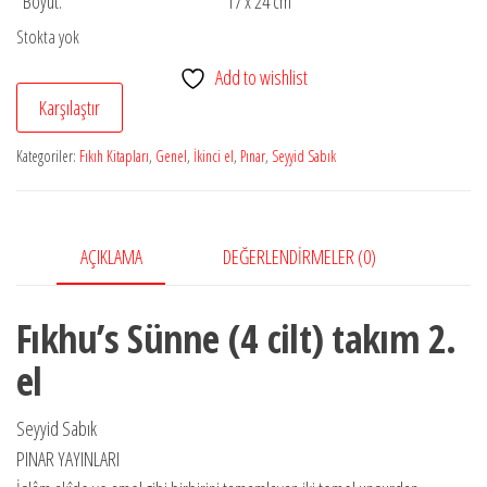
Boyut:
17 x 24 cm
Stokta yok
Add to wishlist
Karşılaştır
Kategoriler:
Fıkıh Kitapları
,
Genel
,
İkinci el
,
Pınar
,
Seyyid Sabık
AÇIKLAMA
DEĞERLENDIRMELER (0)
Fıkhu’s Sünne (4 cilt) takım 2.
el
Seyyid Sabık
PINAR YAYINLARI