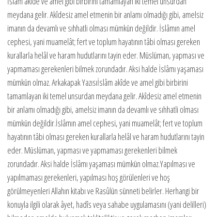
İslâm akîde ve amel gibi birbirini tamamlayan iki temel unsurdan
meydana gelir. Akîdesiz amel etmenin bir anlamı olmadığı gibi, amelsiz
imanın da devamlı ve sıhhatli olması mümkün değildir. İslâmın amel
cephesi, yani muamelât; fert ve toplum hayatının tâbi olması gereken
kurallarla helâl ve haram hudutlarını tayin eder. Müslüman, yapması ve
yapmaması gerekenleri bilmek zorundadır. Aksi halde İslâmı yaşaması
mümkün olmaz. Arkakapak Yazısıİslâm akîde ve amel gibi birbirini
tamamlayan iki temel unsurdan meydana gelir. Akîdesiz amel etmenin
bir anlamı olmadığı gibi, amelsiz imanın da devamlı ve sıhhatli olması
mümkün değildir.İslâmın amel cephesi, yani muamelât; fert ve toplum
hayatının tâbi olması gereken kurallarla helâl ve haram hudutlarını tayin
eder. Müslüman, yapması ve yapmaması gerekenleri bilmek
zorundadır. Aksi halde İslâmı yaşaması mümkün olmaz.Yapılması ve
yapılmaması gerekenleri, yapılması hoş görülenleri ve hoş
görülmeyenleri Allahın kitabı ve Rasûlün sünneti belirler. Herhangi bir
konuyla ilgili olarak âyet, hadîs veya sahabe uygulamasını (yani delilleri)