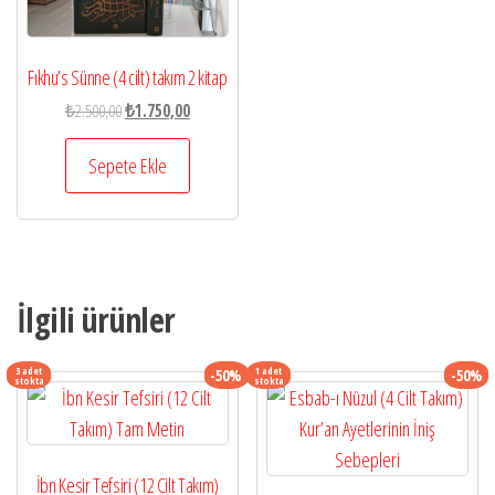
Fıkhu’s Sünne (4 cilt) takım 2 kitap
Orijinal
Şu
₺
2.500,00
₺
1.750,00
fiyat:
andaki
₺2.500,00.
fiyat:
Sepete Ekle
₺1.750,00.
İlgili ürünler
3 adet
1 adet
-50%
-50%
stokta
stokta
İbn Kesir Tefsiri (12 Cilt Takım)