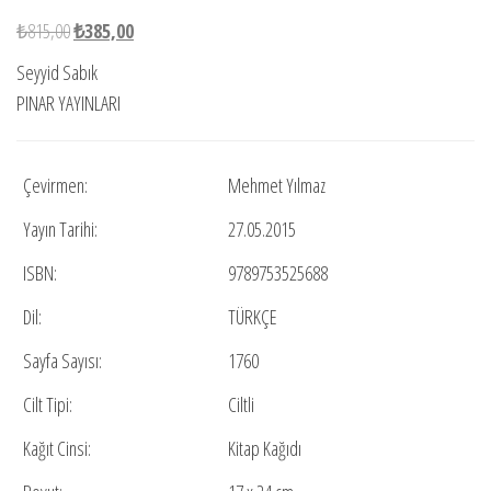
Orijinal
Şu
₺
815,00
₺
385,00
fiyat:
andaki
Seyyid Sabık
₺815,00.
fiyat:
PINAR YAYINLARI
₺385,00.
Çevirmen:
Mehmet Yılmaz
Yayın Tarihi:
27.05.2015
ISBN:
9789753525688
Dil:
TÜRKÇE
Sayfa Sayısı:
1760
Cilt Tipi:
Ciltli
Kağıt Cinsi:
Kitap Kağıdı