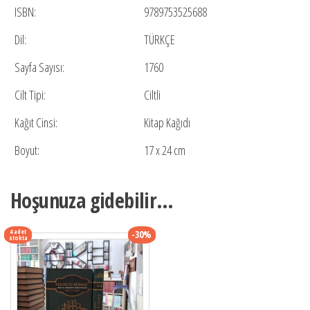
ISBN:
9789753525688
Dil:
TÜRKÇE
Sayfa Sayısı:
1760
Cilt Tipi:
Ciltli
Kağıt Cinsi:
Kitap Kağıdı
Boyut:
17 x 24 cm
Hoşunuza gidebilir…
4 adet
-30%
stokta