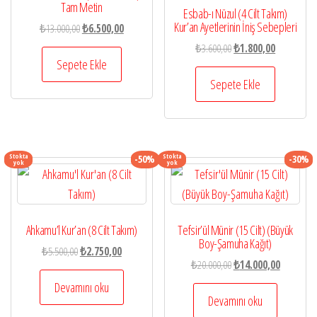
Tam Metin
Esbab-ı Nüzul (4 Cilt Takım)
Kur’an Ayetlerinin İniş Sebepleri
Orijinal
Şu
₺
13.000,00
₺
6.500,00
fiyat:
andaki
Orijinal
Şu
₺
3.600,00
₺
1.800,00
₺13.000,00.
fiyat:
Sepete Ekle
fiyat:
andaki
₺6.500,00.
₺3.600,00.
fiyat:
Sepete Ekle
₺1.800,00.
Stokta
Stokta
-50%
-30%
yok
yok
Ahkamu’l Kur’an (8 Cilt Takım)
Tefsir’ül Münir (15 Cilt) (Büyük
Boy-Şamuha Kağıt)
Orijinal
Şu
₺
5.500,00
₺
2.750,00
Orijinal
Şu
₺
20.000,00
₺
14.000,00
fiyat:
andaki
fiyat:
andaki
₺5.500,00.
fiyat:
Devamını oku
₺20.000,00.
fiyat:
Devamını oku
₺2.750,00.
₺14.000,0