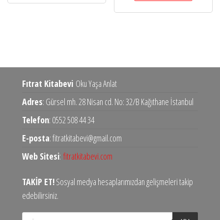
Fıtrat Kitabevi
Oku Yaşa Anlat
Adres
: Gürsel mh. 28 Nisan cd. No: 32/B Kağıthane İstanbul
Telefon
: 0552 508 44 34
E-posta
: fitratkitabevi@gmail.com
Web Sitesi
:
fitratkitabevi.com
TAKİP ET!
Sosyal medya hesaplarımızdan gelişmeleri takip
edebilirsiniz.
Products