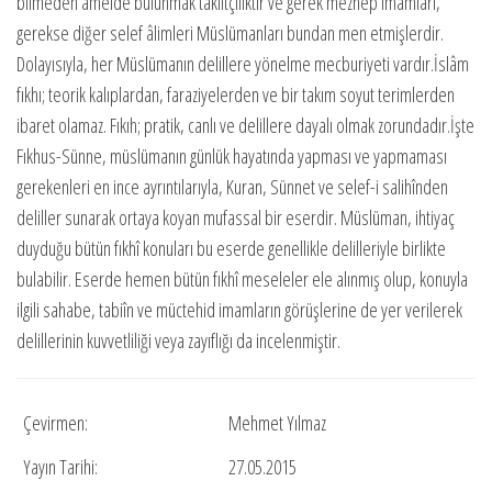
bilmeden amelde bulunmak taklitçiliktir ve gerek mezhep imamları,
gerekse diğer selef âlimleri Müslümanları bundan men etmişlerdir.
Dolayısıyla, her Müslümanın delillere yönelme mecburiyeti vardır.İslâm
fıkhı; teorik kalıplardan, faraziyelerden ve bir takım soyut terimlerden
ibaret olamaz. Fıkıh; pratik, canlı ve delillere dayalı olmak zorundadır.İşte
Fıkhus-Sünne, müslümanın günlük hayatında yapması ve yapmaması
gerekenleri en ince ayrıntılarıyla, Kuran, Sünnet ve selef-i salihînden
deliller sunarak ortaya koyan mufassal bir eserdir. Müslüman, ihtiyaç
duyduğu bütün fıkhî konuları bu eserde genellikle delilleriyle birlikte
bulabilir. Eserde hemen bütün fıkhî meseleler ele alınmış olup, konuyla
ilgili sahabe, tabiîn ve müctehid imamların görüşlerine de yer verilerek
delillerinin kuvvetliliği veya zayıflığı da incelenmiştir.
Çevirmen:
Mehmet Yılmaz
Yayın Tarihi:
27.05.2015