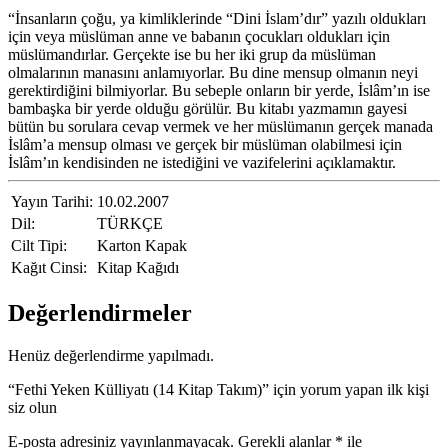
“İnsanların çoğu, ya kimliklerinde “Dini İslam’dır” yazılı oldukları
için veya müslüman anne ve babanın çocukları oldukları için
müslümandırlar. Gerçekte ise bu her iki grup da müslüman
olmalarının manasını anlamıyorlar. Bu dine mensup olmanın neyi
gerektirdiğini bilmiyorlar. Bu sebeple onların bir yerde, İslâm’ın ise
bambaşka bir yerde olduğu görülür. Bu kitabı yazmamın gayesi
bütün bu sorulara cevap vermek ve her müslümanın gerçek manada
İslâm’a mensup olması ve gerçek bir müslüman olabilmesi için
İslâm’ın kendisinden ne istediğini ve vazifelerini açıklamaktır.
Yayın Tarihi:
10.02.2007
Dil:
TÜRKÇE
Cilt Tipi:
Karton Kapak
Kağıt Cinsi:
Kitap Kağıdı
Değerlendirmeler
Henüz değerlendirme yapılmadı.
“Fethi Yeken Külliyatı (14 Kitap Takım)” için yorum yapan ilk kişi
siz olun
E-posta adresiniz yayınlanmayacak.
Gerekli alanlar
*
ile