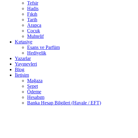
Tefsir
Hadis
Fıkıh
Tarih
Arapça
Çocuk
Muhtelif
Kırtasiye
Esans ve Parfüm
Hediyelik
Yazarlar
Yayınevleri
Blog
İletişim
Mağaza
Sepet
Ödeme
Hesabım
Banka Hesap Bilgileri (Havale / EFT)
Stokta
-50%
yok