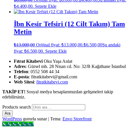
₺4.400,00.
Sepete Ekle
İbn Kesir Tefsiri (12 Cilt Takım) Tam
Metin
₺
13.000,00
Orijinal fiyat: ₺13.000,00.
₺
6.500,00
Şu andaki
fiyat: ₺6.500,00.
Sepete Ekle
Fıtrat Kitabevi
Oku Yaşa Anlat
Adres
: Gürsel mh. 28 Nisan cd. No: 32/B Kağıthane İstanbul
Telefon
: 0552 508 44 34
E-posta
: fitratkitabevi@gmail.com
Web Sitesi
:
fitratkitabevi.com
TAKİP ET!
Sosyal medya hesaplarımızdan gelişmeleri takip
edebilirsiniz.
Products search
Ara
WordPress
gururla sunar
|
Tema:
Envo Storefront
Call Now Button