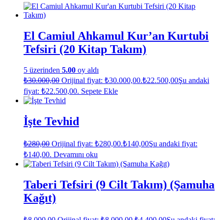
El Camiul Ahkamul Kur’an Kurtubi
Tefsiri (20 Kitap Takım)
5 üzerinden
5.00
oy aldı
₺
30.000,00
Orijinal fiyat: ₺30.000,00.
₺
22.500,00
Şu andaki
fiyat: ₺22.500,00.
Sepete Ekle
İşte Tevhid
₺
280,00
Orijinal fiyat: ₺280,00.
₺
140,00
Şu andaki fiyat:
₺140,00.
Devamını oku
Taberi Tefsiri (9 Cilt Takım) (Şamuha
Kağıt)
₺
8.000,00
Orijinal fiyat: ₺8.000,00.
₺
4.400,00
Şu andaki fiyat: