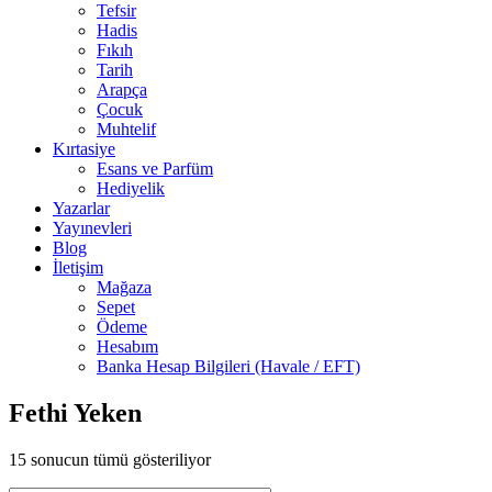
Tefsir
Hadis
Fıkıh
Tarih
Arapça
Çocuk
Muhtelif
Kırtasiye
Esans ve Parfüm
Hediyelik
Yazarlar
Yayınevleri
Blog
İletişim
Mağaza
Sepet
Ödeme
Hesabım
Banka Hesap Bilgileri (Havale / EFT)
Fethi Yeken
15 sonucun tümü gösteriliyor