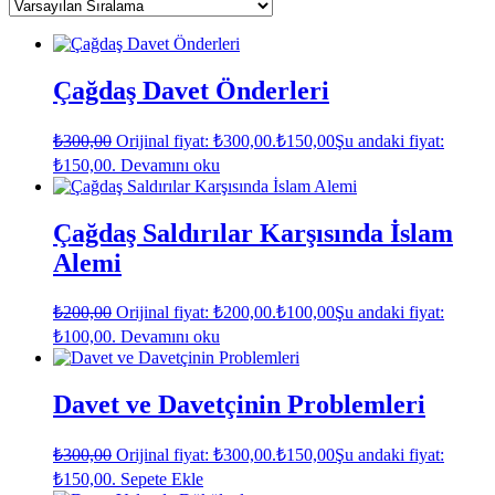
Çağdaş Davet Önderleri
₺
300,00
Orijinal fiyat: ₺300,00.
₺
150,00
Şu andaki fiyat:
₺150,00.
Devamını oku
Çağdaş Saldırılar Karşısında İslam
Alemi
₺
200,00
Orijinal fiyat: ₺200,00.
₺
100,00
Şu andaki fiyat:
₺100,00.
Devamını oku
Davet ve Davetçinin Problemleri
₺
300,00
Orijinal fiyat: ₺300,00.
₺
150,00
Şu andaki fiyat:
₺150,00.
Sepete Ekle