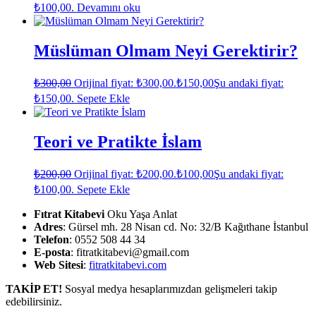
₺100,00.
Devamını oku
Müslüman Olmam Neyi Gerektirir?
₺
300,00
Orijinal fiyat: ₺300,00.
₺
150,00
Şu andaki fiyat:
₺150,00.
Sepete Ekle
Teori ve Pratikte İslam
₺
200,00
Orijinal fiyat: ₺200,00.
₺
100,00
Şu andaki fiyat:
₺100,00.
Sepete Ekle
Fıtrat Kitabevi
Oku Yaşa Anlat
Adres
: Gürsel mh. 28 Nisan cd. No: 32/B Kağıthane İstanbul
Telefon
: 0552 508 44 34
E-posta
: fitratkitabevi@gmail.com
Web Sitesi
:
fitratkitabevi.com
TAKİP ET!
Sosyal medya hesaplarımızdan gelişmeleri takip
edebilirsiniz.