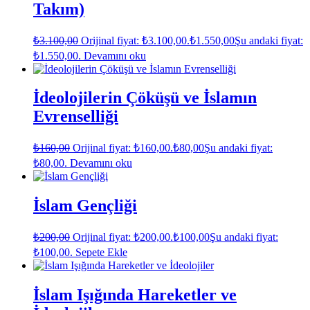
Takım)
₺
3.100,00
Orijinal fiyat: ₺3.100,00.
₺
1.550,00
Şu andaki fiyat:
₺1.550,00.
Devamını oku
İdeolojilerin Çöküşü ve İslamın
Evrenselliği
₺
160,00
Orijinal fiyat: ₺160,00.
₺
80,00
Şu andaki fiyat:
₺80,00.
Devamını oku
İslam Gençliği
₺
200,00
Orijinal fiyat: ₺200,00.
₺
100,00
Şu andaki fiyat:
₺100,00.
Sepete Ekle
İslam Işığında Hareketler ve