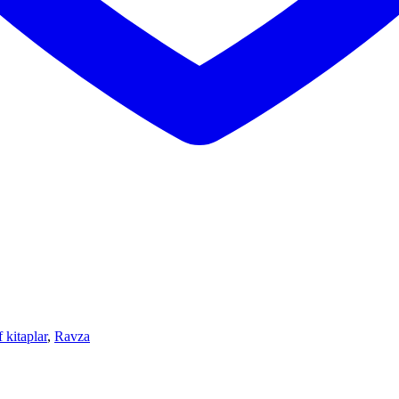
 kitaplar
,
Ravza