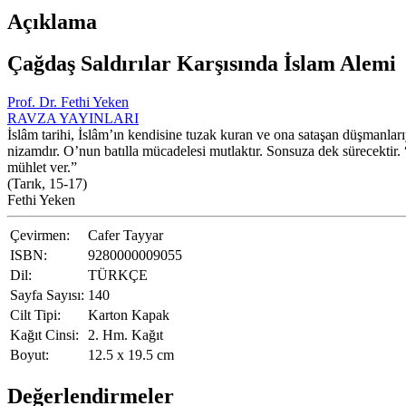
Açıklama
Çağdaş Saldırılar Karşısında İslam Alemi
Prof. Dr. Fethi Yeken
RAVZA YAYINLARI
İslâm tarihi, İslâm’ın kendisine tuzak kuran ve ona sataşan düşmanları
nizamdır. O’nun batılla mücadelesi mutlaktır. Sonsuza dek sürecektir. 
mühlet ver.”
(Tarık, 15-17)
Fethi Yeken
Çevirmen:
Cafer Tayyar
ISBN:
9280000009055
Dil:
TÜRKÇE
Sayfa Sayısı:
140
Cilt Tipi:
Karton Kapak
Kağıt Cinsi:
2. Hm. Kağıt
Boyut:
12.5 x 19.5 cm
Değerlendirmeler