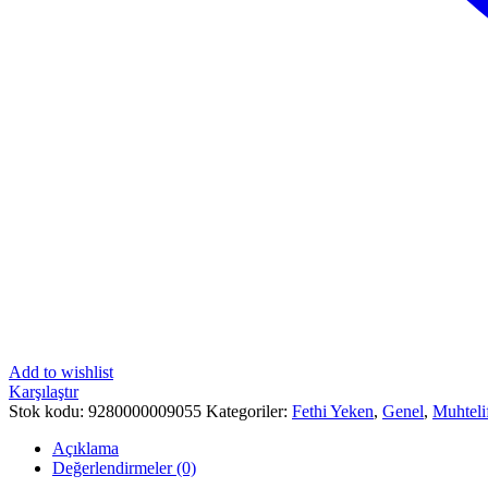
Add to wishlist
Karşılaştır
Stok kodu:
9280000009055
Kategoriler:
Fethi Yeken
,
Genel
,
Muhtelif
Açıklama
Değerlendirmeler (0)