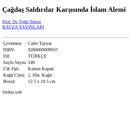
Çağdaş Saldırılar Karşısında İslam Alemi
Prof. Dr. Fethi Yeken
RAVZA YAYINLARI
Çevirmen:
Cafer Tayyar
ISBN:
9280000009055
Dil:
TÜRKÇE
Sayfa Sayısı:
140
Cilt Tipi:
Karton Kapak
Kağıt Cinsi:
2. Hm. Kağıt
Boyut:
12.5 x 19.5 cm
Stokta yok