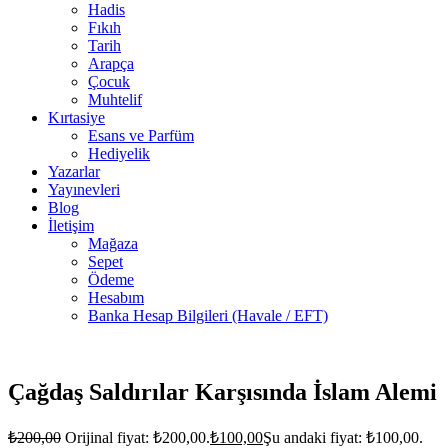
Hadis
Fıkıh
Tarih
Arapça
Çocuk
Muhtelif
Kırtasiye
Esans ve Parfüm
Hediyelik
Yazarlar
Yayınevleri
Blog
İletişim
Mağaza
Sepet
Ödeme
Hesabım
Banka Hesap Bilgileri (Havale / EFT)
Stokta
yok
Çağdaş Saldırılar Karşısında İslam Alemi
₺
200,00
Orijinal fiyat: ₺200,00.
₺
100,00
Şu andaki fiyat: ₺100,00.