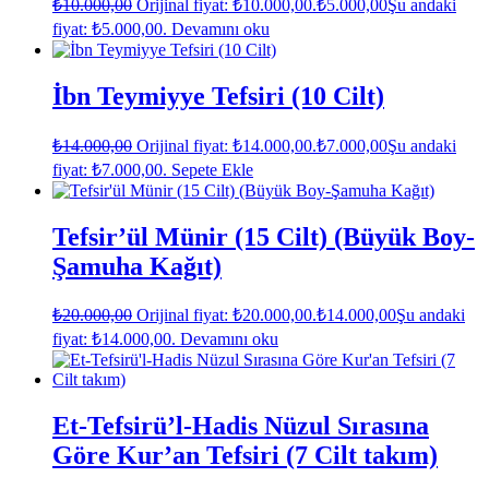
₺
10.000,00
Orijinal fiyat: ₺10.000,00.
₺
5.000,00
Şu andaki
fiyat: ₺5.000,00.
Devamını oku
İbn Teymiyye Tefsiri (10 Cilt)
₺
14.000,00
Orijinal fiyat: ₺14.000,00.
₺
7.000,00
Şu andaki
fiyat: ₺7.000,00.
Sepete Ekle
Tefsir’ül Münir (15 Cilt) (Büyük Boy-
Şamuha Kağıt)
₺
20.000,00
Orijinal fiyat: ₺20.000,00.
₺
14.000,00
Şu andaki
fiyat: ₺14.000,00.
Devamını oku
Et-Tefsirü’l-Hadis Nüzul Sırasına
Göre Kur’an Tefsiri (7 Cilt takım)