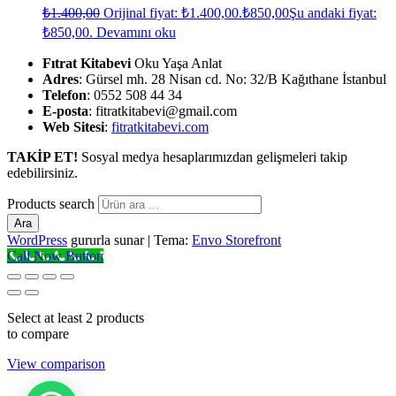
₺
1.400,00
Orijinal fiyat: ₺1.400,00.
₺
850,00
Şu andaki fiyat:
₺850,00.
Devamını oku
Fıtrat Kitabevi
Oku Yaşa Anlat
Adres
: Gürsel mh. 28 Nisan cd. No: 32/B Kağıthane İstanbul
Telefon
: 0552 508 44 34
E-posta
: fitratkitabevi@gmail.com
Web Sitesi
:
fitratkitabevi.com
TAKİP ET!
Sosyal medya hesaplarımızdan gelişmeleri takip
edebilirsiniz.
Products search
Ara
WordPress
gururla sunar
|
Tema:
Envo Storefront
Call Now Button
Select at least 2 products
to compare
View comparison