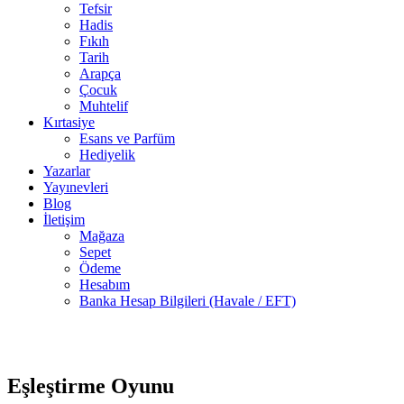
Tefsir
Hadis
Fıkıh
Tarih
Arapça
Çocuk
Muhtelif
Kırtasiye
Esans ve Parfüm
Hediyelik
Yazarlar
Yayınevleri
Blog
İletişim
Mağaza
Sepet
Ödeme
Hesabım
Banka Hesap Bilgileri (Havale / EFT)
Stokta
-5%
yok
Eşleştirme Oyunu