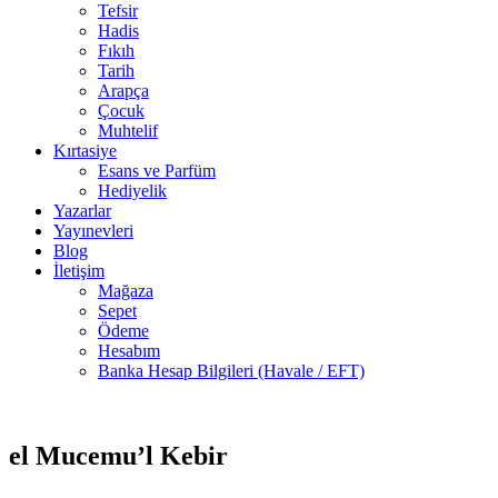
Tefsir
Hadis
Fıkıh
Tarih
Arapça
Çocuk
Muhtelif
Kırtasiye
Esans ve Parfüm
Hediyelik
Yazarlar
Yayınevleri
Blog
İletişim
Mağaza
Sepet
Ödeme
Hesabım
Banka Hesap Bilgileri (Havale / EFT)
1 adet
-50%
stokta
el Mucemu’l Kebir