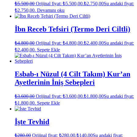
₺
5.500,00
Orijinal fiyat: ₺5.500,00.
₺
2.750,00
Şu andaki fiyat:
₺2.750,00.
Devamını oku
İbn Receb Tefsiri (Termo Deri Ciltli)
₺
4.800,00
Orijinal fiyat: ₺4.800,00.
₺
2.400,00
Şu andaki fiyat:
₺2.400,00.
Sepete Ekle
Esbab-ı Nüzul (4 Cilt Takım) Kur’an
Ayetlerinin İniş Sebepleri
₺
3.600,00
Orijinal fiyat: ₺3.600,00.
₺
1.800,00
Şu andaki fiyat:
₺1.800,00.
Sepete Ekle
İşte Tevhid
₺
280,00
Orijinal fiyat: ₺280,00.
₺
140,00
Şu andaki fiyat: