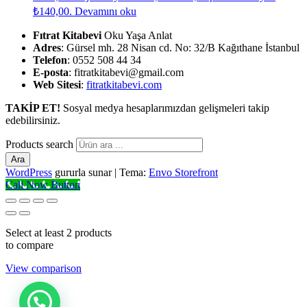
₺140,00.
Devamını oku
Fıtrat Kitabevi
Oku Yaşa Anlat
Adres
: Gürsel mh. 28 Nisan cd. No: 32/B Kağıthane İstanbul
Telefon
: 0552 508 44 34
E-posta
: fitratkitabevi@gmail.com
Web Sitesi
:
fitratkitabevi.com
TAKİP ET!
Sosyal medya hesaplarımızdan gelişmeleri takip
edebilirsiniz.
Products search
Ara
WordPress
gururla sunar
|
Tema:
Envo Storefront
Call Now Button
Select at least 2 products
to compare
View comparison