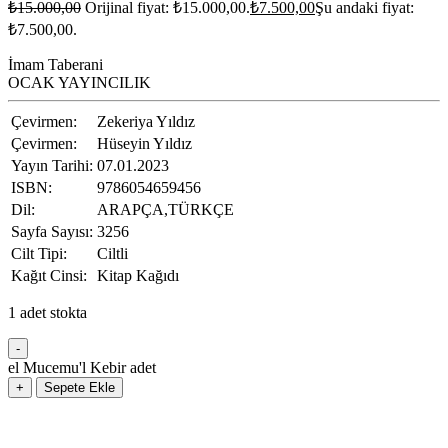
₺
15.000,00
Orijinal fiyat: ₺15.000,00.
₺
7.500,00
Şu andaki fiyat:
₺7.500,00.
İmam Taberani
OCAK YAYINCILIK
Çevirmen:
Zekeriya Yıldız
Çevirmen:
Hüseyin Yıldız
Yayın Tarihi:
07.01.2023
ISBN:
9786054659456
Dil:
ARAPÇA,TÜRKÇE
Sayfa Sayısı:
3256
Cilt Tipi:
Ciltli
Kağıt Cinsi:
Kitap Kağıdı
1 adet stokta
-
el Mucemu'l Kebir adet
+
Sepete Ekle