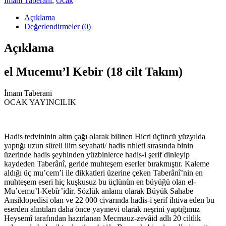
İmam Taberani
,
Ocak
Açıklama
Değerlendirmeler (0)
Açıklama
el Mucemu’l Kebir (18 cilt Takım)
İmam Taberani
OCAK YAYINCILIK
Hadis tedvininin altın çağı olarak bilinen Hicri üçüncü yüzyılda
yaptığı uzun süreli ilim seyahati/ hadis rıhleti sırasında binin
üzerinde hadis şeyhinden yüzbinlerce hadis-i şerif dinleyip
kaydeden Taberânî, geride muhteşem eserler bırakmıştır. Kaleme
aldığı üç mu’cem’i ile dikkatleri üzerine çeken Taberânî’nin en
muhteşem eseri hiç kuşkusuz bu üçlünün en büyüğü olan el-
Mu’cemu’l-Kebîr’idir. Sözlük anlamı olarak Büyük Sahabe
Ansiklopedisi olan ve 22 000 civarında hadis-i şerif ihtiva eden bu
eserden alıntıları daha önce yayınevi olarak neşrini yaptığımız
Heysemî tarafından hazırlanan Mecmauz-zevâid adlı 20 ciltlik