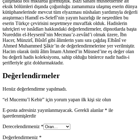
çalışmada bol miktarda görmüştük. Bazı sahabi müsnedlerine ait
eksik bölümleri dışında çoğunluğu zamanımıza ulaşmış eserin dünya
kütüphanelerinde mevcut tüm elyazması nüshaları yardımıyla değerli
araştırmacı Hamdî es-Selefî’nin yayım hazırlığı ile neşredilen bu
eserin Türkçe çevirisini neşretmeye muvaffak olduk. Hadislerin
tahriçleri ve isnâdları hakkındaki değerlendirmeler, dipnotlarda başta
Nureddin el-Heysemî’nin Mecmau’z-zevâid’i olmak üzere, İbn
Hacer, Münzirî, Bûsîrî gibi âlimlerin yanı sıra çağdaş Elbânî ve
Ahmed Muhammed Şâkir’in de değerlendirmelerine yer verilmiştir.
Hacim olarak ünlü âlim İmam Ahmed’in Müsned’ine eş değer olan
bu değerli hadis koleksiyonu, sahip olduğu binlerce nadir hadis-i
şerifleriyle göz doldurmaktadır.
Değerlendirmeler
Henüz değerlendirme yapılmadı.
“el Mucemu’l Kebir” için yorum yapan ilk kişi siz olun
E-posta adresiniz yayınlanmayacak.
Gerekli alanlar
*
ile
işaretlenmişlerdir
Derecelendirmeniz
*
Değerlendirmeniz
*