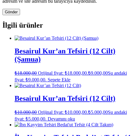
adresim ve site adresim bu tarayıcıya kaydedilsin.
İlgili ürünler
Besairul Kur’an Tefsiri (12 Cilt)
(Şamua)
₺
18.000,00
Orijinal fiyat: ₺18.000,00.
₺
9.000,00
Şu andaki
fiyat: ₺9.000,00.
Sepete Ekle
Besairul Kur’an Tefsiri (12 Cilt)
₺
10.000,00
Orijinal fiyat: ₺10.000,00.
₺
5.000,00
Şu andaki
fiyat: ₺5.000,00.
Devamını oku