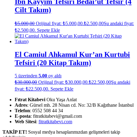
İbn Kayyim Tefsiri Bedai’ut Tefsir (4
Cilt Takım)
₺
5.000,00
Orijinal fiyat: ₺5.000,00.
₺
2.500,00
Şu andaki fiyat:
₺2.500,00.
Sepete Ekle
El Camiul Ahkamul Kur’an Kurtubi
Tefsiri (20 Kitap Takım)
5 üzerinden
5.00
oy aldı
₺
30.000,00
Orijinal fiyat: ₺30.000,00.
₺
22.500,00
Şu andaki
fiyat: ₺22.500,00.
Sepete Ekle
Fıtrat Kitabevi
Oku Yaşa Anlat
Adres
: Gürsel mh. 28 Nisan cd. No: 32/B Kağıthane İstanbul
Telefon
: 0552 508 44 34
E-posta
: fitratkitabevi@gmail.com
Web Sitesi
:
fitratkitabevi.com
TAKİP ET!
Sosyal medya hesaplarımızdan gelişmeleri takip