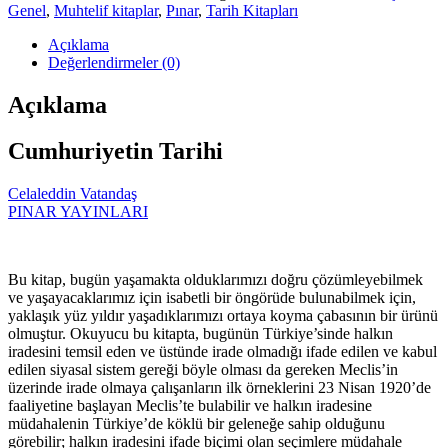
Genel
,
Muhtelif kitaplar
,
Pınar
,
Tarih Kitapları
Açıklama
Değerlendirmeler (0)
Açıklama
Cumhuriyetin Tarihi
Celaleddin Vatandaş
PINAR YAYINLARI
Bu kitap, bugün yaşamakta olduklarımızı doğru çözümleyebilmek
ve yaşayacaklarımız için isabetli bir öngörüde bulunabilmek için,
yaklaşık yüz yıldır yaşadıklarımızı ortaya koyma çabasının bir ürünü
olmuştur. Okuyucu bu kitapta, bugünün Türkiye’sinde halkın
iradesini temsil eden ve üstünde irade olmadığı ifade edilen ve kabul
edilen siyasal sistem gereği böyle olması da gereken Meclis’in
üzerinde irade olmaya çalışanların ilk örneklerini 23 Nisan 1920’de
faaliyetine başlayan Meclis’te bulabilir ve halkın iradesine
müdahalenin Türkiye’de köklü bir geleneğe sahip olduğunu
görebilir; halkın iradesini ifade biçimi olan seçimlere müdahale