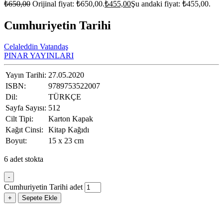
₺
650,00
Orijinal fiyat: ₺650,00.
₺
455,00
Şu andaki fiyat: ₺455,00.
Cumhuriyetin Tarihi
Celaleddin Vatandaş
PINAR YAYINLARI
Yayın Tarihi:
27.05.2020
ISBN:
9789753522007
Dil:
TÜRKÇE
Sayfa Sayısı:
512
Cilt Tipi:
Karton Kapak
Kağıt Cinsi:
Kitap Kağıdı
Boyut:
15 x 23 cm
6 adet stokta
-
Cumhuriyetin Tarihi adet
+
Sepete Ekle