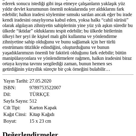
ederek sonucu istediği gibi inşa etmeye çalışanların yaklaşık yüz
yıldır devlet kurumunun önemli noktalarında yer aldıklarını fark
edebilir; halkın iradesi söylemine sımsıkı sarılan ancak eğer bu irade
kendi iradesini onaylıyorsa kabul eden, yoksa halkı “cahil sürüsü”
olarak algılayan zihniyetin sahiplerinin yine yüz yılı aşkın süredir bu
ülkede “iktidar” olduklarını tespit edebilir; bu ülkede birilerinin
ülkeyi her şeyi ile kişisel malı gibi kullanma ve yönlendirme
zihniyetine sahip olduğunu ve bunu sağlamak için her türlü
enstrümanı titizlikle edindiğini, oluşturduğunu ve bunun
yaşadıklarımızın önemli bir faktörü olduğunu fark edebilir; bütün
manipülasyonlara ve yönlendirmelere rağmen, halkın iradesini biraz
ortaya koyma tavrını sergilediği zaman, bunun hemen ses
getirdiğinin yüzyıllık süreçte bir çok örneğini bulabilir…
Yayın Tarihi:
27.05.2020
ISBN:
9789753522007
Dil:
TÜRKÇE
Sayfa Sayısı:
512
Cilt Tipi:
Karton Kapak
Kağıt Cinsi:
Kitap Kağıdı
Boyut:
15 x 23 cm
Değerlendirmeler