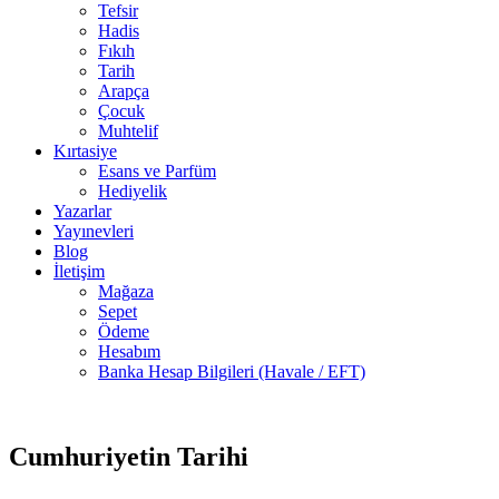
Tefsir
Hadis
Fıkıh
Tarih
Arapça
Çocuk
Muhtelif
Kırtasiye
Esans ve Parfüm
Hediyelik
Yazarlar
Yayınevleri
Blog
İletişim
Mağaza
Sepet
Ödeme
Hesabım
Banka Hesap Bilgileri (Havale / EFT)
6 adet
-30%
stokta
Cumhuriyetin Tarihi