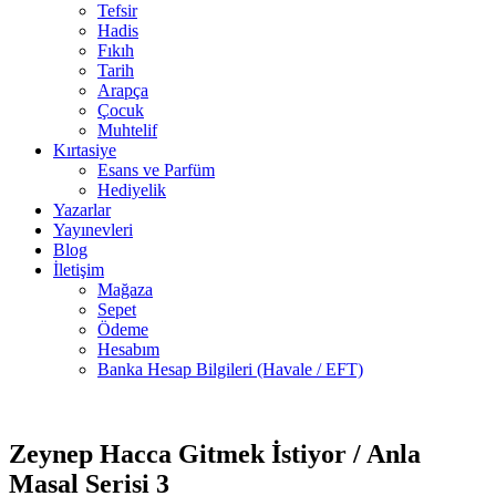
Tefsir
Hadis
Fıkıh
Tarih
Arapça
Çocuk
Muhtelif
Kırtasiye
Esans ve Parfüm
Hediyelik
Yazarlar
Yayınevleri
Blog
İletişim
Mağaza
Sepet
Ödeme
Hesabım
Banka Hesap Bilgileri (Havale / EFT)
3 adet
-30%
stokta
Zeynep Hacca Gitmek İstiyor / Anla
Masal Serisi 3