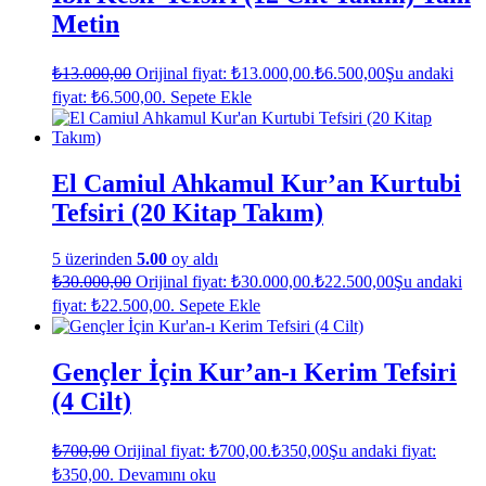
Metin
₺
13.000,00
Orijinal fiyat: ₺13.000,00.
₺
6.500,00
Şu andaki
fiyat: ₺6.500,00.
Sepete Ekle
El Camiul Ahkamul Kur’an Kurtubi
Tefsiri (20 Kitap Takım)
5 üzerinden
5.00
oy aldı
₺
30.000,00
Orijinal fiyat: ₺30.000,00.
₺
22.500,00
Şu andaki
fiyat: ₺22.500,00.
Sepete Ekle
Gençler İçin Kur’an-ı Kerim Tefsiri
(4 Cilt)
₺
700,00
Orijinal fiyat: ₺700,00.
₺
350,00
Şu andaki fiyat:
₺350,00.
Devamını oku