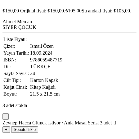
₺
150,00
Orijinal fiyat: ₺150,00.
₺
105,00
Şu andaki fiyat: ₺105,00.
Ahmet Mercan
SİYER ÇOCUK
Liste Fiyatı:
Çizer:
İsmail Özen
Yayın Tarihi:
18.09.2024
ISBN:
9786059487719
Dil:
TÜRKÇE
Sayfa Sayısı:
24
Cilt Tipi:
Karton Kapak
Kağıt Cinsi:
Kitap Kağıdı
Boyut:
21.5 x 21.5 cm
3 adet stokta
-
Zeynep Hacca Gitmek İstiyor / Anla Masal Serisi 3 adet
+
Sepete Ekle