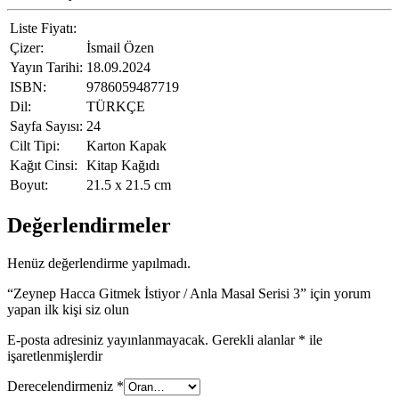
Liste Fiyatı:
Çizer:
İsmail Özen
Yayın Tarihi:
18.09.2024
ISBN:
9786059487719
Dil:
TÜRKÇE
Sayfa Sayısı:
24
Cilt Tipi:
Karton Kapak
Kağıt Cinsi:
Kitap Kağıdı
Boyut:
21.5 x 21.5 cm
Değerlendirmeler
Henüz değerlendirme yapılmadı.
“Zeynep Hacca Gitmek İstiyor / Anla Masal Serisi 3” için yorum
yapan ilk kişi siz olun
E-posta adresiniz yayınlanmayacak.
Gerekli alanlar
*
ile
işaretlenmişlerdir
Derecelendirmeniz
*