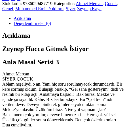
Stok kodu:
9786059487719
Kategoriler:
Ahmet Mercan
,
Çocuk
,
Genel
,
Muhammed Emin Yıldırım
,
Siyer
,
Zeynep Kaya
Açıklama
Değerlendirmeler (0)
Açıklama
Zeynep Hacca Gitmek İstiyor
Anla Masal Serisi 3
Ahmet Mercan
SİYER ÇOCUK
Ablam neşeliydi o an. Yani hiç soru sorulmayacak durumdaydı. Bir
kere sormuş oldum. Bulaşığı bırakıp, “Gel sana göstereyim” dedi ve
resimli bir kitap açtı. Anlatmaya başladı: -Bak burası Mekke ve
içinde şu siyahlık Kâbe. Biz taa buradayız. Bu “Çöl treni” adı
verilen deve. Deveye binilerek günlerce yolculuktan sonra
Mekke’ye ulaşılır. Üzüldüm biraz. Niye yol yapmamışlar?
Babaannem çok yorulur, deveye binemez ki… Hem çok yüksek.
Üstelik çok günler sonra döneceklermiş. Ben çok özlerim onları.
Dua etmeliydim.