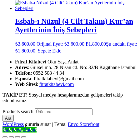
Esbab-ı Nüzul (4 Cilt Takım) Kur’an
Ayetlerinin İniş Sebepleri
₺
3.600,00
Orijinal fiyat: ₺3.600,00.
₺
1.800,00
Şu andaki fiyat:
₺1.800,00.
Sepete Ekle
Fıtrat Kitabevi
Oku Yaşa Anlat
Adres
: Gürsel mh. 28 Nisan cd. No: 32/B Kağıthane İstanbul
Telefon
: 0552 508 44 34
E-posta
: fitratkitabevi@gmail.com
Web Sitesi
:
fitratkitabevi.com
TAKİP ET!
Sosyal medya hesaplarımızdan gelişmeleri takip
edebilirsiniz.
Products search
Ara
WordPress
gururla sunar
|
Tema:
Envo Storefront
Call Now Button