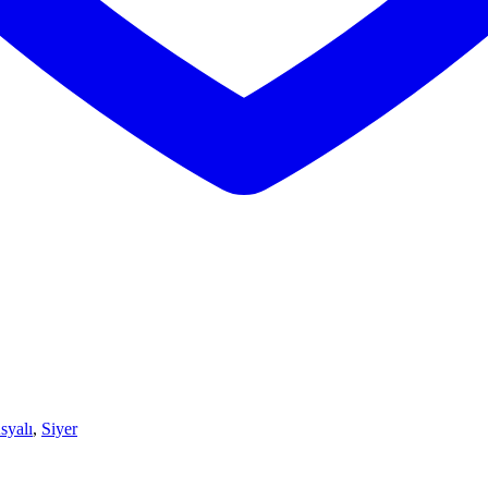
syalı
,
Siyer