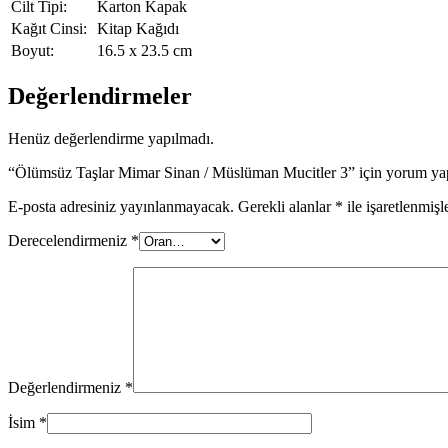
Cilt Tipi:
Karton Kapak
Kağıt Cinsi:
Kitap Kağıdı
Boyut:
16.5 x 23.5 cm
Değerlendirmeler
Henüz değerlendirme yapılmadı.
“Ölümsüz Taşlar Mimar Sinan / Müslüman Mucitler 3” için yorum yapa
E-posta adresiniz yayınlanmayacak.
Gerekli alanlar
*
ile işaretlenmişl
Derecelendirmeniz
*
Değerlendirmeniz
*
İsim
*