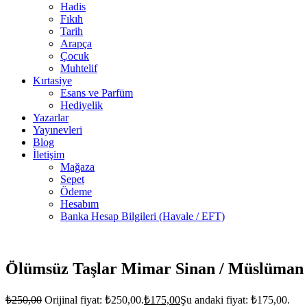
Hadis
Fıkıh
Tarih
Arapça
Çocuk
Muhtelif
Kırtasiye
Esans ve Parfüm
Hediyelik
Yazarlar
Yayınevleri
Blog
İletişim
Mağaza
Sepet
Ödeme
Hesabım
Banka Hesap Bilgileri (Havale / EFT)
8 adet
stokta
Ölümsüz Taşlar Mimar Sinan / Müslüman 
₺
250,00
Orijinal fiyat: ₺250,00.
₺
175,00
Şu andaki fiyat: ₺175,00.