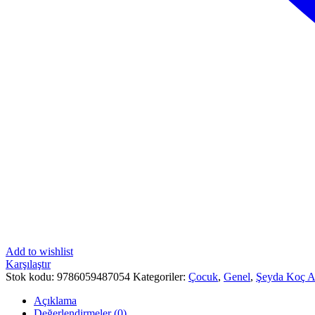
Add to wishlist
Karşılaştır
Stok kodu:
9786059487054
Kategoriler:
Çocuk
,
Genel
,
Şeyda Koç A
Açıklama
Değerlendirmeler (0)