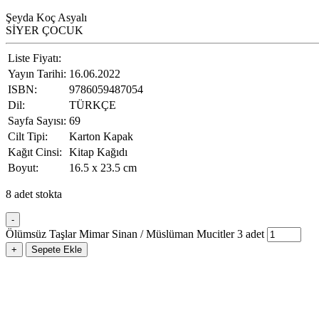
Şeyda Koç Asyalı
SİYER ÇOCUK
Liste Fiyatı:
Yayın Tarihi:
16.06.2022
ISBN:
9786059487054
Dil:
TÜRKÇE
Sayfa Sayısı:
69
Cilt Tipi:
Karton Kapak
Kağıt Cinsi:
Kitap Kağıdı
Boyut:
16.5 x 23.5 cm
8 adet stokta
-
Ölümsüz Taşlar Mimar Sinan / Müslüman Mucitler 3 adet
+
Sepete Ekle