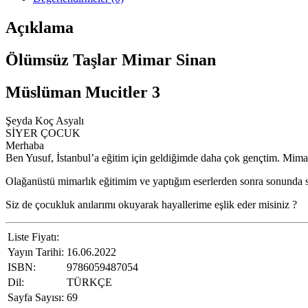
Açıklama
Ölümsüz Taşlar Mimar Sinan
Müslüman Mucitler 3
Şeyda Koç Asyalı
SİYER ÇOCUK
Merhaba
Ben Yusuf, İstanbul’a eğitim için geldiğimde daha çok gençtim. Mim
Olağanüstü mimarlık eğitimim ve yaptığım eserlerden sonra sonunda si
Siz de çocukluk anılarımı okuyarak hayallerime eşlik eder misiniz ?
Liste Fiyatı:
Yayın Tarihi:
16.06.2022
ISBN:
9786059487054
Dil:
TÜRKÇE
Sayfa Sayısı:
69