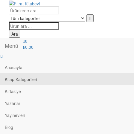
İçeriğe
atla
Fıtrat Kitabevi
Oku Yaşa Anlat
Products
search
Ara
0
Menü
₺0,00
Anasayfa
Kitap Kategorileri
Kırtasiye
Yazarlar
Yayınevleri
Blog