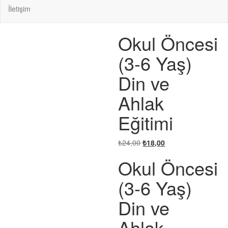
İletişim
Stokta
-25%
Okul Öncesi
yok
(3-6 Yaş)
Din ve
Ahlak
Eğitimi
Orijinal
Şu
₺
24,00
₺
18,00
fiyat:
andaki
Okul Öncesi
₺24,00.
fiyat:
₺18,00.
(3-6 Yaş)
Din ve
Ahlak