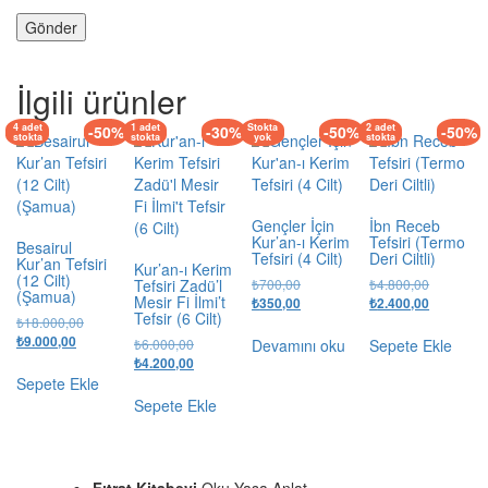
İlgili ürünler
4 adet
1 adet
Stokta
2 adet
-50%
-30%
-50%
-50%
stokta
stokta
yok
stokta
Gençler İçin
İbn Receb
Kur’an-ı Kerim
Tefsiri (Termo
Besairul
Tefsiri (4 Cilt)
Deri Ciltli)
Kur’an Tefsiri
Kur’an-ı Kerim
(12 Cilt)
Orijinal
Orijinal
Tefsiri Zadü’l
₺
700,00
₺
4.800,00
(Şamua)
Mesir Fi İlmi’t
fiyat:
Şu
fiyat:
Şu
₺
350,00
₺
2.400,00
Tefsir (6 Cilt)
₺700,00.
andaki
₺4.800,00
andaki
Orijinal
₺
18.000,00
fiyat:
fiyat:
Şu
fiyat:
₺
9.000,00
Orijinal
Devamını oku
Sepete Ekle
₺
6.000,00
₺350,00.
₺2.400,00
andaki
₺18.000,00.
fiyat:
Şu
₺
4.200,00
fiyat:
₺6.000,00.
andaki
Sepete Ekle
₺9.000,00.
fiyat:
Sepete Ekle
₺4.200,00.