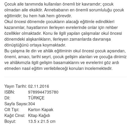
Çocuk aile tanımında kullanılan önemli bir kavramdır; çocuk
olmadan aile eksiktir. Annebabanın en önemli sorumluluğu çocuk
eğitimidir; bu hem hak hem görevdir.
Okul öncesi dönemde çocukların alacağı eğitimle edindikleri
kazanımlar, hayatlarının ilerleyen evrelerinde onlar için rehber
özellikler olmaktadır. Konu ile ilgili yapılan çalışmalar okul öncesi
dönemdeki alışkanlıkların, ilerleyen zamanlarda davranışa
dönüştüğünü ortaya koymaktadır.
Bu çalışma ile din ve ahlâk eğitiminin okul öncesi çocuk açısından,
önemi, amacı, tarihi seyri, çocuk gelişim alanları ve çocuğa dinimiz
ve ahlâkımızla ilgili gelişim basamaklarını ve evrelerini göz ardı
etmeden nasıl eğitim verilebileceği konuları incelemektedir.
Yayın Tarihi:
02.11.2016
ISBN:
9789944735780
Dil:
TÜRKÇE
Sayfa Sayısı:
304
Cilt Tipi:
Karton Kapak
Kağıt Cinsi:
Kitap Kağıdı
Boyut:
13.5 x 21.5 cm