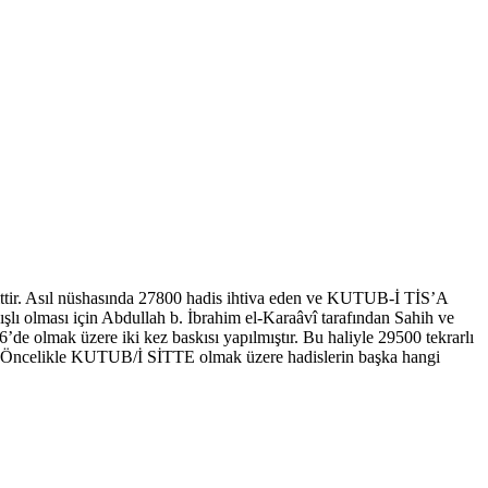
ittir. Asıl nüshasında 27800 hadis ihtiva eden ve KUTUB-İ TİS’A
ışlı olması için Abdullah b. İbrahim el-Karaâvî tarafından Sahih ve
e olmak üzere iki kez baskısı yapılmıştır. Bu haliyle 29500 tekrarlı
i;*Öncelikle KUTUB/İ SİTTE olmak üzere hadislerin başka hangi