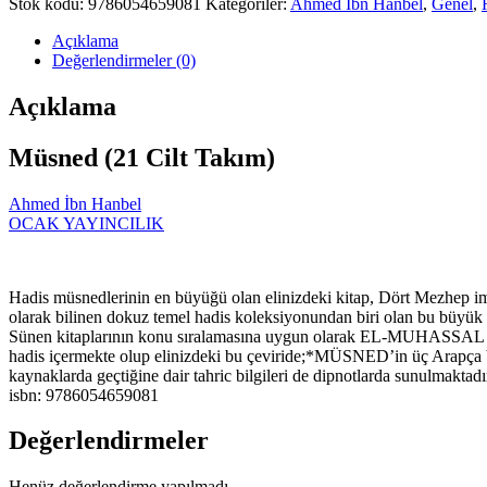
Stok kodu:
9786054659081
Kategoriler:
Ahmed İbn Hanbel
,
Genel
,
Açıklama
Değerlendirmeler (0)
Açıklama
Müsned (21 Cilt Takım)
Ahmed İbn Hanbel
OCAK YAYINCILIK
Hadis müsnedlerinin en büyüğü olan elinizdeki kitap, Dört Mezhep i
olarak bilinen dokuz temel hadis koleksiyonundan biri olan bu büyük ça
Sünen kitaplarının konu sıralamasına uygun olarak EL-MUHASSAL adıyla
hadis içermekte olup elinizdeki bu çeviride;*MÜSNED’in üç Arapça b
kaynaklarda geçtiğine dair tahric bilgileri de dipnotlarda sunulmaktadı
isbn: 9786054659081
Değerlendirmeler
Henüz değerlendirme yapılmadı.