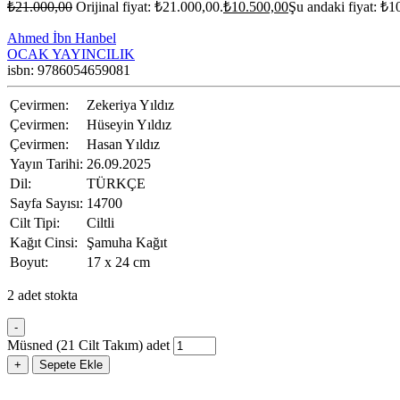
₺
21.000,00
Orijinal fiyat: ₺21.000,00.
₺
10.500,00
Şu andaki fiyat: ₺1
Ahmed İbn Hanbel
OCAK YAYINCILIK
isbn: 9786054659081
Çevirmen:
Zekeriya Yıldız
Çevirmen:
Hüseyin Yıldız
Çevirmen:
Hasan Yıldız
Yayın Tarihi:
26.09.2025
Dil:
TÜRKÇE
Sayfa Sayısı:
14700
Cilt Tipi:
Ciltli
Kağıt Cinsi:
Şamuha Kağıt
Boyut:
17 x 24 cm
2 adet stokta
-
Müsned (21 Cilt Takım) adet
+
Sepete Ekle