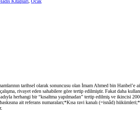
Hadis Kitapları
,
Ocak
mamlarının tarihsel olarak sonuncusu olan İmam Ahmed bin Hanbel’e a
lışma, rivayet eden sahabilere göre tertip edilmiştir. Fakat daha kullan
 herhangi bir “kısaltma yapılmadan” tertip edilmiş ve ikincisi 2006’d
askısına ait referans numaraları;*Kısa ravi kanalı (=isnâd) hükümler
r.