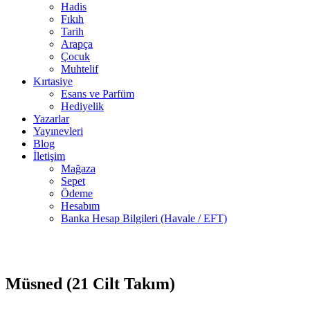
Hadis
Fıkıh
Tarih
Arapça
Çocuk
Muhtelif
Kırtasiye
Esans ve Parfüm
Hediyelik
Yazarlar
Yayınevleri
Blog
İletişim
Mağaza
Sepet
Ödeme
Hesabım
Banka Hesap Bilgileri (Havale / EFT)
2 adet
stokta
Müsned (21 Cilt Takım)