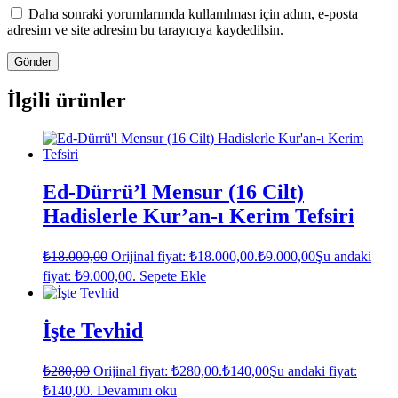
Daha sonraki yorumlarımda kullanılması için adım, e-posta
adresim ve site adresim bu tarayıcıya kaydedilsin.
İlgili ürünler
Ed-Dürrü’l Mensur (16 Cilt)
Hadislerle Kur’an-ı Kerim Tefsiri
₺
18.000,00
Orijinal fiyat: ₺18.000,00.
₺
9.000,00
Şu andaki
fiyat: ₺9.000,00.
Sepete Ekle
İşte Tevhid
₺
280,00
Orijinal fiyat: ₺280,00.
₺
140,00
Şu andaki fiyat:
₺140,00.
Devamını oku