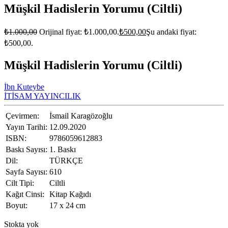
Müşkil Hadislerin Yorumu (Ciltli)
₺
1.000,00
Orijinal fiyat: ₺1.000,00.
₺
500,00
Şu andaki fiyat:
₺500,00.
Müşkil Hadislerin Yorumu (Ciltli)
İbn Kuteybe
İTİSAM YAYINCILIK
Çevirmen:
İsmail Karagözoğlu
Yayın Tarihi:
12.09.2020
ISBN:
9786059612883
Baskı Sayısı:
1. Baskı
Dil:
TÜRKÇE
Sayfa Sayısı:
610
Cilt Tipi:
Ciltli
Kağıt Cinsi:
Kitap Kağıdı
Boyut:
17 x 24 cm
Stokta yok