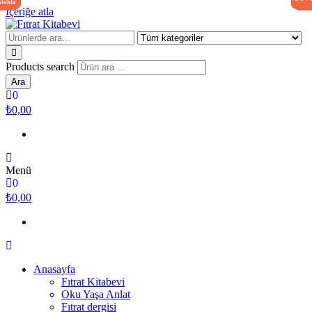
stokta
stokta
yok
yok
İçeriğe atla
Fıtrat Kitabevi
Oku Yaşa Anlat
Products search
Ara
0
₺0,00
Menü
0
₺0,00
Anasayfa
Fıtrat Kitabevi
Oku Yaşa Anlat
Fıtrat dergisi