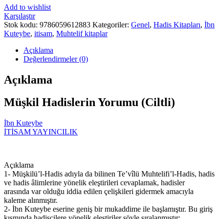
Add to wishlist
Karşılaştır
Stok kodu:
9786059612883
Kategoriler:
Genel
,
Hadis Kitapları
,
İbn
Kuteybe
,
itisam
,
Muhtelif kitaplar
Açıklama
Değerlendirmeler (0)
Açıklama
Müşkil Hadislerin Yorumu (Ciltli)
İbn Kuteybe
İTİSAM YAYINCILIK
Açıklama
1- Müşkilü’l-Hadis adıyla da bilinen Te’vîlü Muhtelifi’l-Hadis, hadis
ve hadis âlimlerine yönelik eleştirileri cevaplamak, hadisler
arasında var olduğu iddia edilen çelişkileri gidermek amacıyla
kaleme alınmıştır.
2- İbn Kuteybe eserine geniş bir mukaddime ile başlamıştır. Bu giriş
kısmında hadisçilere yönelik eleştiriler şöyle sıralanmıştır: