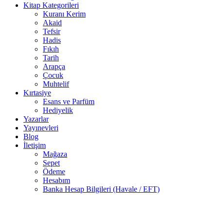
Kitap Kategorileri
Kuranı Kerim
Akaid
Tefsir
Hadis
Fıkıh
Tarih
Arapça
Çocuk
Muhtelif
Kırtasiye
Esans ve Parfüm
Hediyelik
Yazarlar
Yayınevleri
Blog
İletişim
Mağaza
Sepet
Ödeme
Hesabım
Banka Hesap Bilgileri (Havale / EFT)
Stokta
-50%
yok