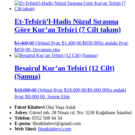
Et-Tefsirü’l-Hadis Nüzul Sırasına
Göre Kur’an Tefsiri (7 Cilt takım)
₺
1.400,00
Orijinal fiyat: ₺1.400,00.
₺
850,00
Şu andaki fiyat:
₺850,00.
Devamını oku
Besairul Kur’an Tefsiri (12 Cilt)
(Şamua)
₺
18.000,00
Orijinal fiyat: ₺18.000,00.
₺
9.000,00
Şu andaki
fiyat: ₺9.000,00.
Sepete Ekle
Fıtrat Kitabevi
Oku Yaşa Anlat
Adres
: Gürsel mh. 28 Nisan cd. No: 32/B Kağıthane İstanbul
Telefon
: 0552 508 44 34
E-posta
: fitratkitabevi@gmail.com
Web Sitesi
:
fitratkitabevi.com