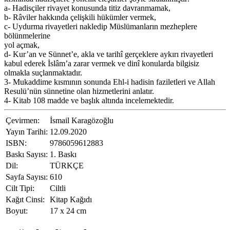
a- Hadisçiler rivayet konusunda titiz davranmamak,
b- Râviler hakkında çelişkili hükümler vermek,
c- Uydurma rivayetleri nakledip Müslümanların mezheplere
bölünmelerine
yol açmak,
d- Kur’an ve Sünnet’e, akla ve tarihî gerçeklere aykırı rivayetleri
kabul ederek İslâm’a zarar vermek ve dinî konularda bilgisiz
olmakla suçlanmaktadır.
3- Mukaddime kısmının sonunda Ehl-i hadisin faziletleri ve Allah
Resulü’nün sünnetine olan hizmetlerini anlatır.
4- Kitab 108 madde ve başlık altında incelemektedir.
Çevirmen:
İsmail Karagözoğlu
Yayın Tarihi:
12.09.2020
ISBN:
9786059612883
Baskı Sayısı:
1. Baskı
Dil:
TÜRKÇE
Sayfa Sayısı:
610
Cilt Tipi:
Ciltli
Kağıt Cinsi:
Kitap Kağıdı
Boyut:
17 x 24 cm