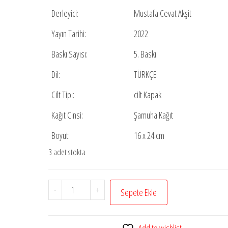
Derleyici:
Mustafa Cevat Akşit
Yayın Tarihi:
2022
Baskı Sayısı:
5. Baskı
Dil:
TÜRKÇE
Cilt Tipi:
cilt Kapak
Kağıt Cinsi:
Şamuha Kağıt
Boyut:
16 x 24 cm
3 adet stokta
Mebsut
-
+
Sepete Ekle
(31
Cilt)