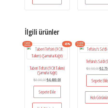
İlgili ürünler
2 adet
12 adet
-45%
stokta
stokta
Tefsiru’s Sa’di (5
Taberi Tefsiri (9 Cilt Takım)
Orijina
₺
5.500,00
₺
2.75
(Şamuha Kağıt)
fiyat:
Orijinal
Şu
₺
8.000,00
₺
4.400,00
₺5.500
Sepete Ekl
fiyat:
andaki
₺8.000,00.
fiyat:
Sepete Ekle
₺4.400,00.
Hızlı Görün