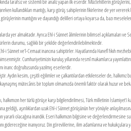
da tarafsız ve sistemli bir analiz yapan ilk eserdir. Müctehitlerin görüşlerini,
rırken kullandıkları mantığı, karşı görüş sahiplerinin fikirlerine de yer vererek
n görüşlerinin mantığını ve dayandığı delilleri ortaya koyarsa da, bazı meselel
da yer almaktadır. Ayrıca Ehl-i Sünnet âlimlerinin bilimsel açıklamaları ve Se
kirlerin durumu, sağlıklı bir şekilde değerlendirilebilmektedir.
l-i Sünnet ve’l-Cemaat inancına sahiptirler. Hayatlarında Hanefî fıkıh mezheb
msenmiştir. Cumhuriyetimizin kuruluş yıllarında resmî makamlarca yayımlattırı
aynı inanc doğrultusunda yazılmış eserlerdir.
ir. Aydın kesim, çeşitli eğilimler ve çalkantılardan etkilenseler de, halkımız b
ktelik kaynaşmış mütecânis bir toplum olmamızda önemli faktör olarak huzur ve be
 halkımızın her türlü görüşe karşı bilgilendirilmesi, Türk milletinin İslamiyet’i k
na geldiği, aşırılıklardan uzak Ehl-i Sünnet görüşünün her yönüyle anlaşılmasın
 yararlı olacağına inandık. Eseri halkımızın bilgisine ve değerlendirmesine s
ı gidereceğine inanıyoruz. Din görevlilerine, ilim adamlarına ve hukukçulara ya