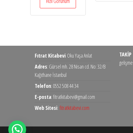
Hızlı Görünüm
TAKİP 
Fıtrat Kitabevi
Oku Yaşa Anlat
gelişmel
Adres
: Gürsel mh. 28 Nisan cd. No: 32/B
Kağıthane İstanbul
Telefon
: 0552 508 44 34
E-posta
: fitratkitabevi@gmail.com
Web Sitesi
:
fitratkitabevi.com