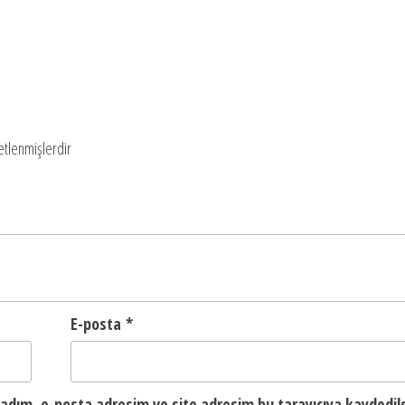
retlenmişlerdir
E-posta
*
adım, e-posta adresim ve site adresim bu tarayıcıya kaydedils