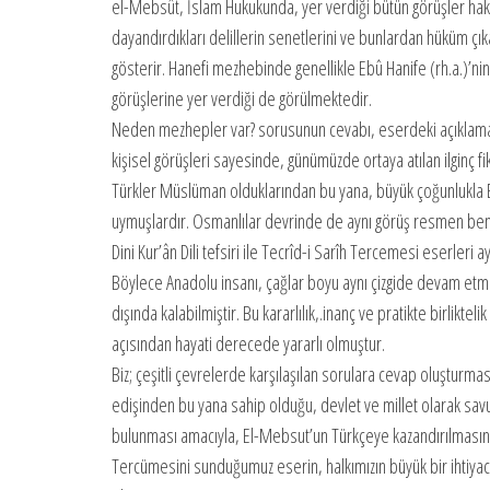
el-Mebsût, İslam Hukukunda, yer verdiği bütün görüşler hakkın
dayandırdıkları delillerin senetlerini ve bunlardan hüküm çıka
gösterir. Hanefi mezhebinde genellikle Ebû Hanife (rh.a.)’ni
görüşlerine yer verdiği de görülmektedir.
Neden mezhepler var? sorusunun cevabı, eserdeki açıklamalar
kişisel görüşleri sayesinde, günümüzde ortaya atılan ilginç fi
Türkler Müslüman olduklarından bu yana, büyük çoğunlukla Eh
uymuşlardır. Osmanlılar devrinde de aynı görüş resmen beni
Dini Kur’ân Dili tefsiri ile Tecrîd-i Sarîh Tercemesi eserleri 
Böylece Anadolu insanı, çağlar boyu aynı çizgide devam etmişt
dışında kalabilmiştir. Bu kararlılık,.inanç ve pratikte birli
açısından hayati derecede yararlı olmuştur.
Biz; çeşitli çevrelerde karşılaşılan sorulara cevap oluşturması,
edişinden bu yana sahip olduğu, devlet ve millet olarak savu
bulunması amacıyla, El-Mebsut’un Türkçeye kazandırılmasının
Tercümesini sunduğumuz eserin, halkımızın büyük bir ihtiyacın