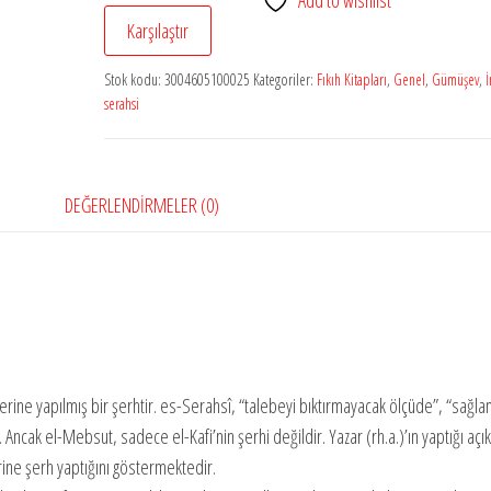
Add to wishlist
adet
Karşılaştır
Stok kodu:
3004605100025
Kategoriler:
Fıkıh Kitapları
,
Genel
,
Gümüşev
,
serahsi
DEĞERLENDIRMELER (0)
üzerine yapılmış bir şerhtir. es-Serahsî, “talebeyi bıktırmayacak ölçüde”, “sağl
ncak el-Mebsut, sadece el-Kafi’nin şerhi değildir. Yazar (rh.a.)’ın yaptığı açı
ine şerh yaptığını göstermektedir.