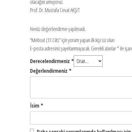
olacağını umuyoruz.
Prof. Dr. Mustafa Cevat AKŞİT
Henüz değerlendirme yapılmadı.
“Mebsut (31 Cilt)” için yorum yapan ilk kişi siz olun
E-posta adresiniz yayınlanmayacak.
Gerekli alanlar
*
ile işa
Derecelendirmeniz
*
Değerlendirmeniz
*
İsim
*
Daha sonraki yorumlarımda kullanılması için 