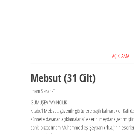
AÇIKLAMA
Mebsut (31 Cilt)
imam Serahsî
GÜMÜŞEV YAYINCILIK
Kitabu’l Mebsut, güvenilir görüşlere bağlı kalınarak el-Kafi 
sünnete dayanan açıklamalarla” eserini meydana getirmiştir. A
sanki bizzat İmam Muhammed eş-Şeybani (rh.a.)’nin eserler