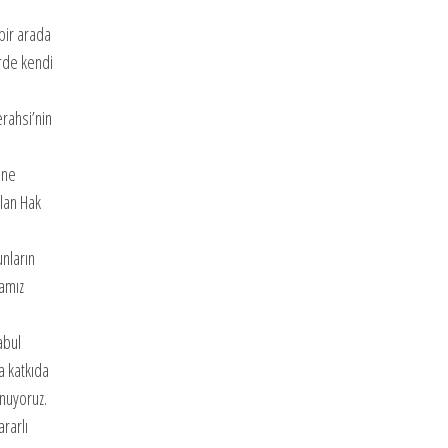
 bir arada
erde kendi
rahsi’nin
ine
lan Hak
unların
kamız
abul
a katkıda
unuyoruz.
rarlı