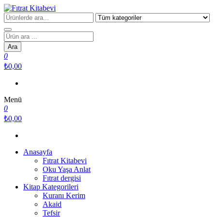
İçeriğe
atla
Fıtrat Kitabevi
Oku Yaşa Anlat
Products
search
Ara
0
₺0,00
Menü
0
₺0,00
Anasayfa
Fıtrat Kitabevi
Oku Yaşa Anlat
Fıtrat dergisi
Kitap Kategorileri
Kuranı Kerim
Akaid
Tefsir