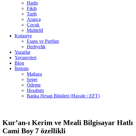
Hadis
Fıkıh
Tarih
Arapça
Çocuk
Muhtelif
Kırtasiye
Esans ve Parfüm
Hediyelik
Yazarlar
Yayınevleri
Blog
İletişim
Mağaza
Sepet
Ödeme
Hesabım
Banka Hesap Bilgileri (Havale / EFT)
Stokta
-40%
yok
Kur’an-ı Kerim ve Meali Bilgisayar Hatlı
Cami Boy 7 özellikli