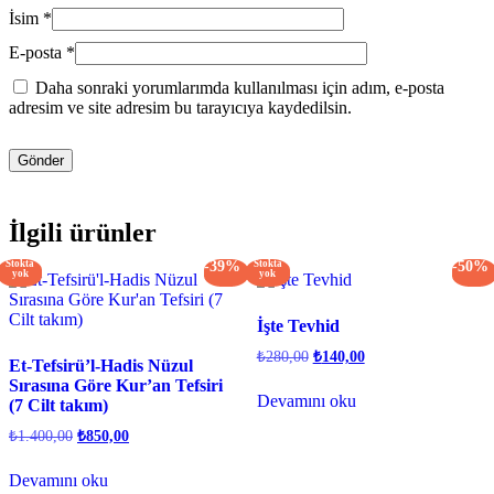
İsim
*
E-posta
*
Daha sonraki yorumlarımda kullanılması için adım, e-posta
adresim ve site adresim bu tarayıcıya kaydedilsin.
İlgili ürünler
Stokta
-39%
Stokta
-50%
yok
yok
İşte Tevhid
Orijinal
Şu
₺
280,00
₺
140,00
Et-Tefsirü’l-Hadis Nüzul
fiyat:
andaki
Sırasına Göre Kur’an Tefsiri
fiyat:
₺280,00.
Devamını oku
(7 Cilt takım)
₺140,00.
Orijinal
Şu
₺
1.400,00
₺
850,00
fiyat:
andaki
fiyat:
₺1.400,00.
Devamını oku
₺850,00.