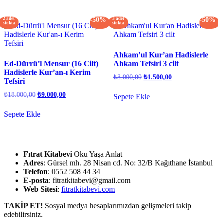
2 adet
-50%
3 adet
-50%
stokta
stokta
Ahkam’ul Kur’an Hadislerle
Ed-Dürrü’l Mensur (16 Cilt)
Ahkam Tefsiri 3 cilt
Hadislerle Kur’an-ı Kerim
Orijinal
Şu
₺
3.000,00
₺
1.500,00
Tefsiri
fiyat:
andaki
fiyat:
₺3.000,00.
Orijinal
Şu
₺
18.000,00
₺
9.000,00
Sepete Ekle
₺1.500,00.
fiyat:
andaki
fiyat:
₺18.000,00.
Sepete Ekle
₺9.000,00.
Fıtrat Kitabevi
Oku Yaşa Anlat
Adres
: Gürsel mh. 28 Nisan cd. No: 32/B Kağıthane İstanbul
Telefon
: 0552 508 44 34
E-posta
: fitratkitabevi@gmail.com
Web Sitesi
:
fitratkitabevi.com
TAKİP ET!
Sosyal medya hesaplarımızdan gelişmeleri takip
edebilirsiniz.