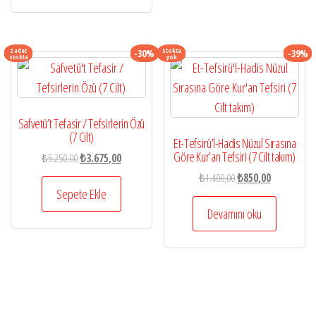
2 adet
Stokta
-30%
-39%
stokta
yok
Safvetü’t Tefasir / Tefsirlerin Özü
(7 Cilt)
Et-Tefsirü’l-Hadis Nüzul Sırasına
Göre Kur’an Tefsiri (7 Cilt takım)
Orijinal
Şu
₺
5.250,00
₺
3.675,00
fiyat:
andaki
Orijinal
Şu
₺
1.400,00
₺
850,00
₺5.250,00.
fiyat:
Sepete Ekle
fiyat:
andaki
₺3.675,00.
₺1.400,00.
fiyat:
Devamını oku
₺850,00.