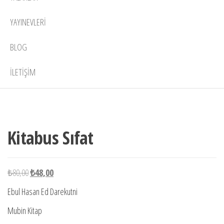
YAYINEVLERI
BLOG
İLETIŞIM
1 adet
-40%
stokta
Kitabus Sıfat
Orijinal
Şu
₺
80,00
₺
48,00
fiyat:
andaki
Ebul Hasan Ed Darekutni
₺80,00.
fiyat:
Mubin Kitap
₺48,00.