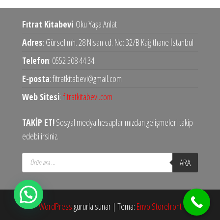
Fıtrat Kitabevi
Oku Yaşa Anlat
Adres
: Gürsel mh. 28 Nisan cd. No: 32/B Kağıthane İstanbul
Telefon
: 0552 508 44 34
E-posta
: fitratkitabevi@gmail.com
Web Sitesi
:
fitratkitabevi.com
TAKİP ET!
Sosyal medya hesaplarımızdan gelişmeleri takip
edebilirsiniz.
Products
ARA
search
WordPress
gururla sunar
|
Tema:
Envo Storefront