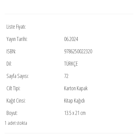
Liste Fiyatı:
Yayın Tarihi:
06.2024
ISBN:
9786250022320
Dil:
TÜRKÇE
Sayfa Sayısı:
72
Cilt Tipi:
Karton Kapak
Kağıt Cinsi:
Kitap Kağıdı
Boyut:
13.5 x 21 cm
1 adet stokta