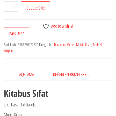
Kitabus
-
+
Sepete Ekle
Sıfat
adet
Add to wishlist
Karşılaştır
Stok kodu:
9786250022320
Kategoriler:
Darakutni
,
Genel
,
Mubin Kitap
,
Muhtelif
kitaplar
AÇIKLAMA
DEĞERLENDIRMELER (0)
Kitabus Sıfat
Ebul Hasan Ed Darekutni
Mubin Kitap