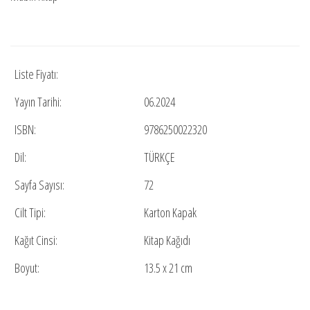
Liste Fiyatı:
Yayın Tarihi:
06.2024
ISBN:
9786250022320
Dil:
TÜRKÇE
Sayfa Sayısı:
72
Cilt Tipi:
Karton Kapak
Kağıt Cinsi:
Kitap Kağıdı
Boyut:
13.5 x 21 cm