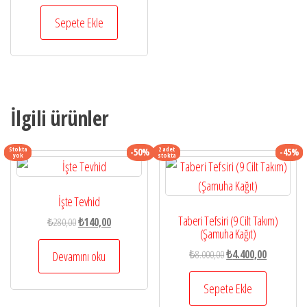
fiyat:
andaki
₺250,00.
fiyat:
Sepete Ekle
₺125,00.
İlgili ürünler
Stokta
2 adet
-50%
-45%
yok
stokta
İşte Tevhid
Taberi Tefsiri (9 Cilt Takım)
Orijinal
Şu
₺
280,00
₺
140,00
(Şamuha Kağıt)
fiyat:
andaki
Orijinal
Şu
₺280,00.
fiyat:
₺
8.000,00
₺
4.400,00
Devamını oku
fiyat:
andaki
₺140,00.
₺8.000,00.
fiyat:
Sepete Ekle
₺4.400,00.