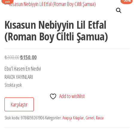
-50%
yok
Kısasun Nebiyyin Lil Etfal
(Roman Boy Ciltli Şamua)
Orijinal
Şu
₺
300,00
₺
150,00
fiyat:
andaki
Ebu’l Hasen En Nedvi
₺300,00.
fiyat:
RAVZA YAYINLARI
₺150,00.
Stokta yok
Add to wishlist
Karşılaştır
Stok kodu:
9786059261906
Kategoriler:
Arapça Kitaplar
,
Genel
,
Ravza