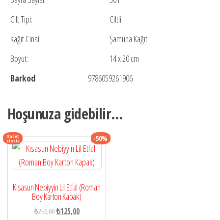
Cilt Tipi:
Ciltli
Kağıt Cinsi:
Şamuha Kağıt
Boyut:
14 x 20 cm
Barkod
9786059261906
Hoşunuza gidebilir…
3 adet
-50%
stokta
Kısasun Nebiyyin Lil Etfal (Roman
Boy Karton Kapak)
Orijinal
Şu
₺
250,00
₺
125,00