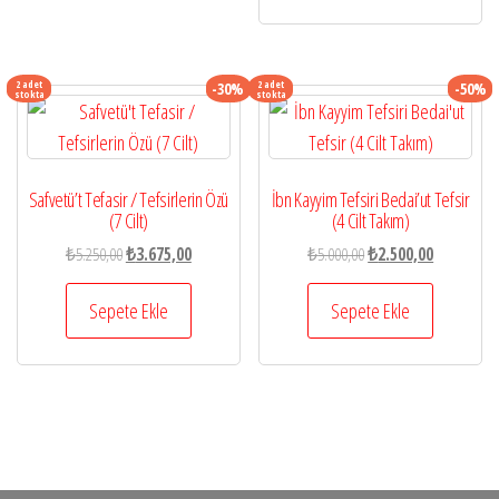
2 adet
2 adet
-30%
-50%
stokta
stokta
Safvetü’t Tefasir / Tefsirlerin Özü
İbn Kayyim Tefsiri Bedai’ut Tefsir
(7 Cilt)
(4 Cilt Takım)
Orijinal
Şu
Orijinal
Şu
₺
5.250,00
₺
3.675,00
₺
5.000,00
₺
2.500,00
fiyat:
andaki
fiyat:
andaki
₺5.250,00.
fiyat:
₺5.000,00.
fiyat:
Sepete Ekle
Sepete Ekle
₺3.675,00.
₺2.500,00.