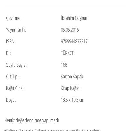
Çevirmen:
İbrahim Coşkun
Yayın Tarihi:
05.05.2015
ISBN:
9789944837217
Dil:
TÜRKÇE
Sayfa Sayısı:
168
Cilt Tipi:
Karton Kapak
Kağıt Cinsi:
Kitap Kağıdı
Boyut:
13.5 x 19.5 cm
Henüz değerlendirme yapılmadı.