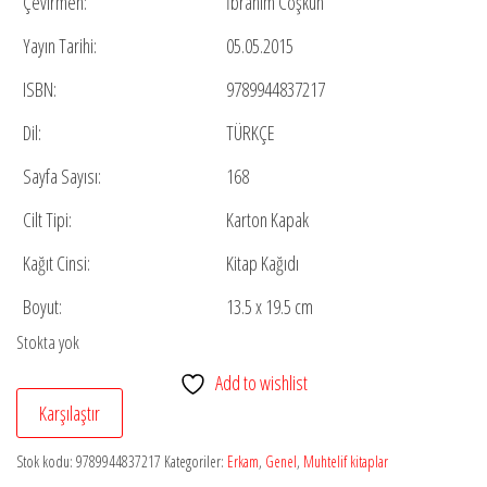
Çevirmen:
İbrahim Coşkun
Yayın Tarihi:
05.05.2015
ISBN:
9789944837217
Dil:
TÜRKÇE
Sayfa Sayısı:
168
Cilt Tipi:
Karton Kapak
Kağıt Cinsi:
Kitap Kağıdı
Boyut:
13.5 x 19.5 cm
Stokta yok
Add to wishlist
Karşılaştır
Stok kodu:
9789944837217
Kategoriler:
Erkam
,
Genel
,
Muhtelif kitaplar