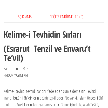
AÇIKLAMA
DEĞERLENDIRMELER (0)
Kelime-i Tevhidin Sırları
(Esrarut Tenzil ve Envaru’t
Te’vil)
Fahreddin er-Razi
ERKAM YAYINLARI
Kelime-i tevhid, tevhid inancını ifade eden cümle demektir. Tevhid
inancı, bütün ilâhî dinlerin özünü teşkil eder. Ne var ki, İslam öncesi ilâhî
dinler bu özelliklerini koruyamamışlardır. Bunun içindir ki, Allah Teâlâ,