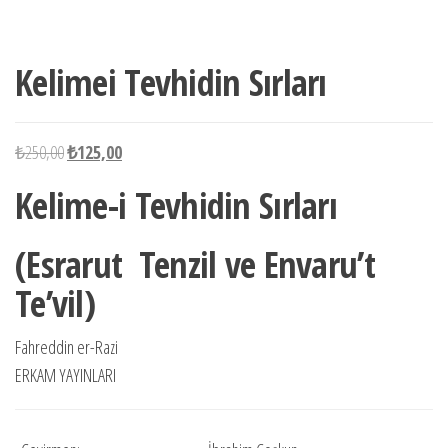
-50%
yok
Kelimei Tevhidin Sırları
Orijinal
Şu
₺
250,00
₺
125,00
fiyat:
andaki
Kelime-i Tevhidin Sırları
₺250,00.
fiyat:
₺125,00.
(Esrarut Tenzil ve Envaru’t
Te’vil)
Fahreddin er-Razi
ERKAM YAYINLARI