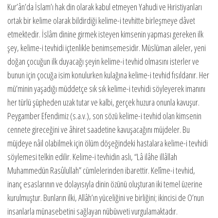
Kur’ân’da İslam’ı hak din olarak kabul etmeyen Yahudi ve Hıristiyanları
ortak bir kelime olarak bildirdiği kelime-i tevhitte birleşmeye dâvet
etmektedir. İslâm dinine girmek isteyen kimsenin yapması gereken ilk
şey, kelime-i tev­hidi içtenlikle benimsemesidir. Müslüman aileler, yeni
doğan çocuğun ilk duyacağı şeyin kelime-i tevhid olmasını isterler ve
bunun için çocuğa isim konu­lurken kulağına kelime-i tevhid fısıldanır. Her
mü’minin yaşadığı müddetçe sık sık kelime-i tevhidi söyleyerek imanını
her türlü şüpheden uzak tutar ve kalbi, gerçek huzura onunla kavuşur.
Peygamber Efendimiz (s.a.v.), son sözü kelime-i tevhid olan kimsenin
cennete gireceğini ve âhiret saadetine kavuşacağını müjdeler. Bu
müjdeye nâil olabilmek için ölüm döşeğindeki hastalara kelime-i tevhidi
söylemesi telkin edilir. Kelime-i tevhidin aslı, “Lâ ilâhe illâllah
Muhammedün Rasûlullah” cümlelerinden ibarettir. Kelîme-i tevhid,
inanç esaslarının ve dolayısıyla dinin özü­nü oluşturan iki temel üzerine
kurulmuştur. Bunların ilki, Allâh’ın yüceliğini ve bir­liğini; ikincisi de O’nun
insanlarla müna­sebetini sağlayan nübüvveti vurgulamak­tadır.