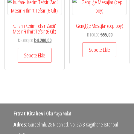
Kur’an-ı Kerim Tefsiri Zadü’l
Gençliğe Mesajlar (cep boy)
Mesir Fi İlmi’t Tefsir (6 Cilt)
Orijinal
Şu
₺
100,00
₺
55,00
Orijinal
Şu
₺
6.000,00
₺
4.200,00
fiyat:
andaki
fiyat:
andaki
₺100,00.
fiyat:
Sepete Ekle
₺6.000,00.
fiyat:
Sepete Ekle
₺55,00.
₺4.200,00.
Fıtrat Kitabevi
Oku Yaşa Anlat
Adres
: Gürsel mh. 28 Nisan cd. No: 32/B Kağıthane İstanbul