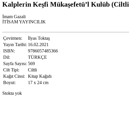
fiyat:
₺1.000,00.
Kalplerin Keşfi Mükaşefetü’l Kulüb (Ciltli
₺500,00.
İmam Gazali
İTİSAM YAYINCILIK
Çevirmen:
İlyas Toktaş
Yayın Tarihi:
16.02.2021
ISBN:
9786057485366
Dil:
TÜRKÇE
Sayfa Sayısı:
569
Cilt Tipi:
Ciltli
Kağıt Cinsi:
Kitap Kağıdı
Boyut:
17 x 24 cm
Stokta yok