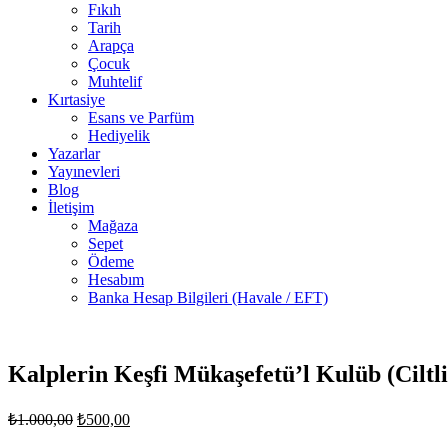
Fıkıh
Tarih
Arapça
Çocuk
Muhtelif
Kırtasiye
Esans ve Parfüm
Hediyelik
Yazarlar
Yayınevleri
Blog
İletişim
Mağaza
Sepet
Ödeme
Hesabım
Banka Hesap Bilgileri (Havale / EFT)
Stokta
yok
Kalplerin Keşfi Mükaşefetü’l Kulüb (Ciltli
Orijinal
Şu
₺
1.000,00
₺
500,00
fiyat:
andaki