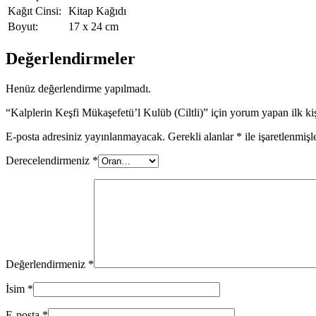
Kağıt Cinsi:
Kitap Kağıdı
Boyut:
17 x 24 cm
Değerlendirmeler
Henüz değerlendirme yapılmadı.
“Kalplerin Keşfi Mükaşefetü’l Kulüb (Ciltli)” için yorum yapan ilk kiş
E-posta adresiniz yayınlanmayacak.
Gerekli alanlar
*
ile işaretlenmişl
Derecelendirmeniz
*
Değerlendirmeniz
*
İsim
*
E-posta
*