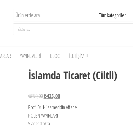
Products
search
ZARLAR
YAYINEVLERI
BLOG
İLETIŞIM
-50%
İslamda Ticaret (Ciltli)
Orijinal
Şu
₺
850,00
₺
425,00
fiyat:
andaki
Prof. Dr. Hüsameddin Affane
₺850,00.
fiyat:
POLEN YAYINLARI
₺425,00.
5 adet stokta