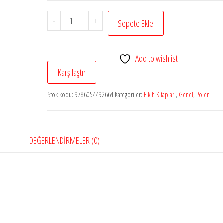
İslamda
-
+
Sepete Ekle
Ticaret
(Ciltli)
Add to wishlist
adet
Karşılaştır
Stok kodu:
9786054492664
Kategoriler:
Fıkıh Kitapları
,
Genel
,
Polen
DEĞERLENDIRMELER (0)