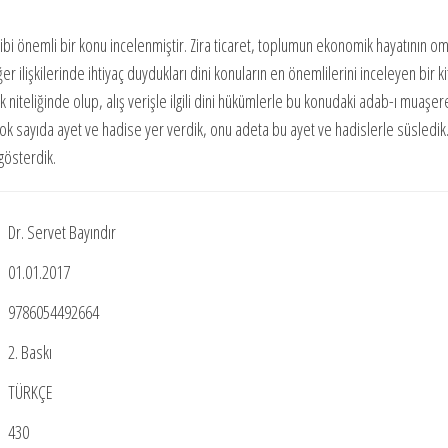
 gibi önemli bir konu incelenmiştir. Zira ticaret, toplumun ekonomik hayatının o
r ilişkilerinde ihtiyaç duydukları dini konuların en önemlilerini inceleyen bir k
niteliğinde olup, alış verişle ilgili dini hükümlerle bu konudaki adab-ı muaşer
i çok sayıda ayet ve hadise yer verdik, onu adeta bu ayet ve hadislerle süsledik
gösterdik.
Dr. Servet Bayındır
01.01.2017
9786054492664
2. Baskı
TÜRKÇE
430