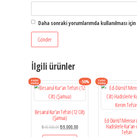
Daha sonraki yorumlarımda kullanılması için 
İlgili ürünler
4 adet
2 adet
-50%
stokta
stokta
Besairul Kur’an Tefsiri (12 Cilt)
(Şamua)
Ed-Dürrü’l Mensur (
Hadislerle Kur’an-
Orijinal
Şu
₺
18.000,00
₺
9.000,00
Tefsiri
fiyat:
andaki