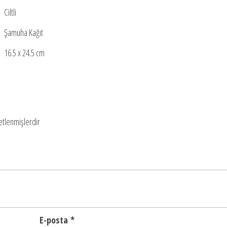
Ciltli
Şamuha Kağıt
16.5 x 24.5 cm
retlenmişlerdir
E-posta
*