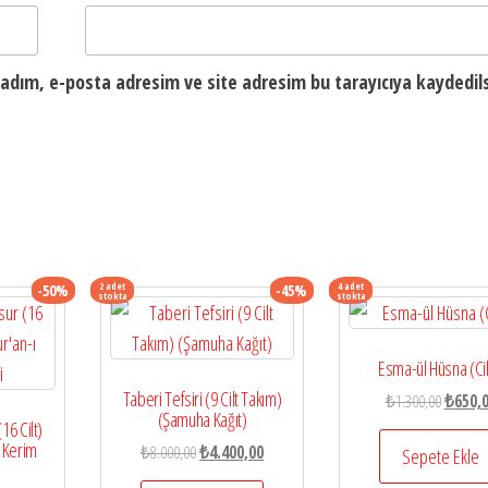
adım, e-posta adresim ve site adresim bu tarayıcıya kaydedils
2 adet
4 adet
-50%
-45%
stokta
stokta
Esma-ül Hüsna (Cilt
Taberi Tefsiri (9 Cilt Takım)
Orijinal
₺
1.300,00
₺
650,
(Şamuha Kağıt)
fiyat:
16 Cilt)
ı Kerim
Orijinal
Şu
₺
8.000,00
₺
4.400,00
₺1.300,
Sepete Ekle
fiyat:
andaki