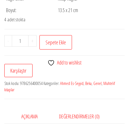
Boyut:
13.5 x 21 cm
4 adet stokta
İslam
-
+
Sepete Ekle
Karşıtı
Söylemlerde
Add to wishlist
Bulunan
Karşılaştır
Metodolojik
Hatalar
Stok kodu:
9786256400054
Kategoriler:
Ahmed Es-Seyyid
,
Beka
,
Genel
,
Muhtelif
adet
kitaplar
AÇIKLAMA
DEĞERLENDIRMELER (0)