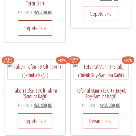
Tefsiri 3 cilt
fiyat:
andaki
Orijinal
Şu
₺
3.000,00
₺
1.500,00
₺5.500,00.
fiyat:
Sepete Ekle
fiyat:
andaki
₺2.750,00.
₺3.000,00.
fiyat:
Sepete Ekle
₺1.500,00.
2 adet
Stokta
-45%
-30%
stokta
yok
Taberi Tefsiri (9 Cilt Takım)
Tefsir’ül Münir (15 Cilt) (Büyük
(Şamuha Kağıt)
Boy-Şamuha Kağıt)
Orijinal
Şu
Orijinal
Şu
₺
8.000,00
₺
4.400,00
₺
20.000,00
₺
14.000,00
fiyat:
andaki
fiyat:
andaki
₺8.000,00.
fiyat:
₺20.000,00.
fiyat:
Sepete Ekle
Devamını oku
₺4.400,00.
₺14.000,0