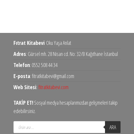
Fıtrat Kitabevi
Oku Yaşa Anlat
Adres
: Gürsel mh. 28 Nisan cd. No: 32/B Kağıthane İstanbul
Telefon
: 0552 508 44 34
E-posta
: fitratkitabevi@gmail.com
Web Sitesi
:
fitratkitabevi.com
TAKİP ET!
Sosyal medya hesaplarımızdan gelişmeleri takip
edebilirsiniz.
Products
ARA
search