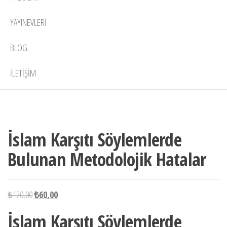
YAYINEVLERI
BLOG
İLETIŞIM
4 adet
-50%
stokta
İslam Karşıtı Söylemlerde
Bulunan Metodolojik Hatalar
Orijinal
Şu
₺
120,00
₺
60,00
fiyat:
andaki
İslam Karşıtı Söylemlerde
₺120,00.
fiyat: