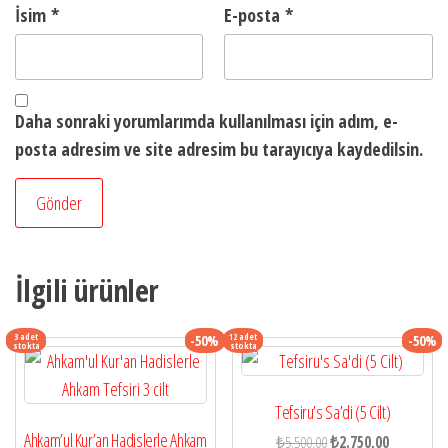
İsim
*
E-posta
*
Daha sonraki yorumlarımda kullanılması için adım, e-
posta adresim ve site adresim bu tarayıcıya kaydedilsin.
İlgili ürünler
3 adet
12 adet
-50%
-50%
stokta
stokta
Tefsiru’s Sa’di (5 Cilt)
Ahkam’ul Kur’an Hadislerle Ahkam
Orijinal
Şu
₺
5.500,00
₺
2.750,00