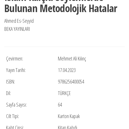
Bulunan Metodolojik Hatalar
₺60,00.
Ahmed Es-Seyyid
BEKA YAYINLARI
Çevirmen:
Mehmet Ali Kılınç
Yayın Tarihi:
17.04.2023
ISBN:
9786256400054
Dil:
TÜRKÇE
Sayfa Sayısı:
64
Cilt Tipi:
Karton Kapak
Kağıt Cinsi:
Kitap Kağıdı