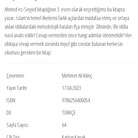
Ahmed es-Seyyid kitaplığının 3. eseri olarak neşrettiğimiz bu kitapta
yazar, İslam’ın temel ilkelerini farklı açılardan müdafaa etmiş ve ortaya
atılan iddialardaki metodolojik hataları ifşa etmiştir. Zihninde, Bir iddia
nasıl analiz edilir? Cevap vermeden önce hangi adımlar izlenmelidir? Her
iddiaya cevap vermek zorunda mıyız? gibi sorular bulunan herkesin
okuması gereken bir kitap.
Çevirmen:
Mehmet Ali Kılınç
Yayın Tarihi:
17.04.2023
ISBN:
9786256400054
Dil:
TÜRKÇE
Sayfa Sayısı:
64
Cilt Tipi:
Karton Kapak