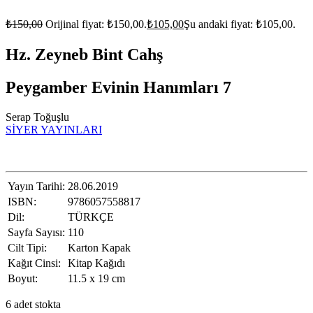
₺
150,00
Orijinal fiyat: ₺150,00.
₺
105,00
Şu andaki fiyat: ₺105,00.
Hz. Zeyneb Bint Cahş
Peygamber Evinin Hanımları 7
Serap Toğuşlu
SİYER YAYINLARI
Yayın Tarihi:
28.06.2019
ISBN:
9786057558817
Dil:
TÜRKÇE
Sayfa Sayısı:
110
Cilt Tipi:
Karton Kapak
Kağıt Cinsi:
Kitap Kağıdı
Boyut:
11.5 x 19 cm
6 adet stokta