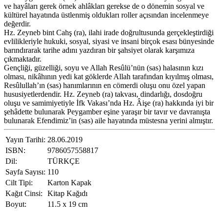
ve hayâları gerek örnek ahlâkları gerekse de o dönemin sosyal ve
kültürel hayatında üstlenmiş oldukları roller açısından incelenmeye
değerdir.
Hz. Zeyneb bint Cahş (ra), ilahi irade doğrultusunda gerçekleştirdiği
evlilikleriyle hukuki, sosyal, siyasi ve insani birçok esası bünyesinde
barındırarak tarihe adını yazdıran bir şahsiyet olarak karşımıza
çıkmaktadır.
Gençliği, güzelliği, soyu ve Allah Resûlü’nün (sas) halasının kızı
olması, nikâhının yedi kat göklerde Allah tarafından kıyılmış olması,
Resûlullah’ın (sas) hanımlarının en cömerdi oluşu onu özel yapan
hususiyetlerdendir. Hz. Zeyneb (ra) takvası, dindarlığı, dosdoğru
oluşu ve samimiyetiyle İfk Vakası’nda Hz. Âişe (ra) hakkında iyi bir
şehâdette bulunarak Peygamber eşine yaraşır bir tavır ve davranışta
bulunarak Efendimiz’in (sas) aile hayatında müstesna yerini almıştır.
Yayın Tarihi:
28.06.2019
ISBN:
9786057558817
Dil:
TÜRKÇE
Sayfa Sayısı:
110
Cilt Tipi:
Karton Kapak
Kağıt Cinsi:
Kitap Kağıdı
Boyut:
11.5 x 19 cm