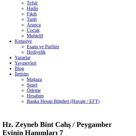
Tefsir
Hadis
Fıkıh
Tarih
Arapça
Çocuk
Muhtelif
Kırtasiye
Esans ve Parfüm
Hediyelik
Yazarlar
Yayınevleri
Blog
İletişim
Mağaza
Sepet
Ödeme
Hesabım
Banka Hesap Bilgileri (Havale / EFT)
6 adet
-30%
stokta
Hz. Zeyneb Bint Cahş / Peygamber
Evinin Hanımları 7