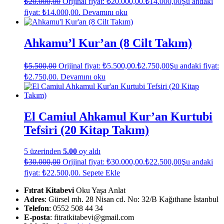
₺
20.000,00
Orijinal fiyat: ₺20.000,00.
₺
14.000,00
Şu andaki
fiyat: ₺14.000,00.
Devamını oku
Ahkamu’l Kur’an (8 Cilt Takım)
₺
5.500,00
Orijinal fiyat: ₺5.500,00.
₺
2.750,00
Şu andaki fiyat:
₺2.750,00.
Devamını oku
El Camiul Ahkamul Kur’an Kurtubi
Tefsiri (20 Kitap Takım)
5 üzerinden
5.00
oy aldı
₺
30.000,00
Orijinal fiyat: ₺30.000,00.
₺
22.500,00
Şu andaki
fiyat: ₺22.500,00.
Sepete Ekle
Fıtrat Kitabevi
Oku Yaşa Anlat
Adres
: Gürsel mh. 28 Nisan cd. No: 32/B Kağıthane İstanbul
Telefon
: 0552 508 44 34
E-posta
: fitratkitabevi@gmail.com