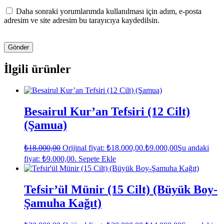
Daha sonraki yorumlarımda kullanılması için adım, e-posta
adresim ve site adresim bu tarayıcıya kaydedilsin.
İlgili ürünler
Besairul Kur’an Tefsiri (12 Cilt)
(Şamua)
₺
18.000,00
Orijinal fiyat: ₺18.000,00.
₺
9.000,00
Şu andaki
fiyat: ₺9.000,00.
Sepete Ekle
Tefsir’ül Münir (15 Cilt) (Büyük Boy-
Şamuha Kağıt)