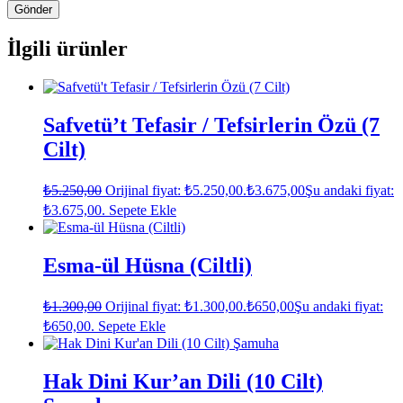
İlgili ürünler
Safvetü’t Tefasir / Tefsirlerin Özü (7
Cilt)
₺
5.250,00
Orijinal fiyat: ₺5.250,00.
₺
3.675,00
Şu andaki fiyat:
₺3.675,00.
Sepete Ekle
Esma-ül Hüsna (Ciltli)
₺
1.300,00
Orijinal fiyat: ₺1.300,00.
₺
650,00
Şu andaki fiyat:
₺650,00.
Sepete Ekle
Hak Dini Kur’an Dili (10 Cilt)