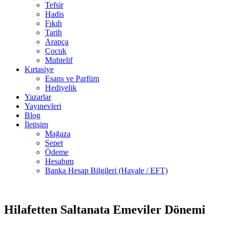
Tefsir
Hadis
Fıkıh
Tarih
Arapça
Çocuk
Muhtelif
Kırtasiye
Esans ve Parfüm
Hediyelik
Yazarlar
Yayınevleri
Blog
İletişim
Mağaza
Sepet
Ödeme
Hesabım
Banka Hesap Bilgileri (Havale / EFT)
3 adet
-30%
stokta
Hilafetten Saltanata Emeviler Dönemi