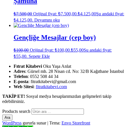
Şamuha
₺
7.500,00
Orijinal fiyat: ₺7.500,00.
₺
4.125,00
Şu andaki fiyat:
₺4.125,00.
Devamını oku
Gençliğe Mesajlar (cep boy)
₺
100,00
Orijinal fiyat: ₺100,00.
₺
55,00
Şu andaki fiyat:
₺55,00.
Sepete Ekle
Fıtrat Kitabevi
Oku Yaşa Anlat
Adres
: Gürsel mh. 28 Nisan cd. No: 32/B Kağıthane İstanbul
Telefon
: 0552 508 44 34
E-posta
: fitratkitabevi@gmail.com
Web Sitesi
:
fitratkitabevi.com
TAKİP ET!
Sosyal medya hesaplarımızdan gelişmeleri takip
edebilirsiniz.
Products search
Ara
WordPress
gururla sunar
|
Tema:
Envo Storefront