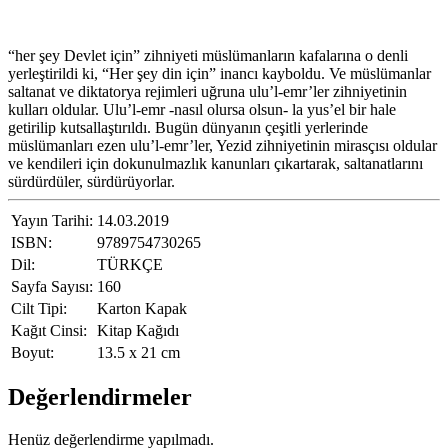
“her şey Devlet için” zihniyeti müslümanların kafalarına o denli
yerleştirildi ki, “Her şey din için” inancı kayboldu. Ve müslümanlar
saltanat ve diktatorya rejimleri uğruna ulu’l-emr’ler zihniyetinin
kulları oldular. Ulu’l-emr -nasıl olursa olsun- la yus’el bir hale
getirilip kutsallaştırıldı. Bugün dünyanın çeşitli yerlerinde
müslümanları ezen ulu’l-emr’ler, Yezid zihniyetinin mirasçısı oldular
ve kendileri için dokunulmazlık kanunları çıkartarak, saltanatlarını
sürdürdüler, sürdürüyorlar.
Yayın Tarihi:
14.03.2019
ISBN:
9789754730265
Dil:
TÜRKÇE
Sayfa Sayısı:
160
Cilt Tipi:
Karton Kapak
Kağıt Cinsi:
Kitap Kağıdı
Boyut:
13.5 x 21 cm
Değerlendirmeler
Henüz değerlendirme yapılmadı.