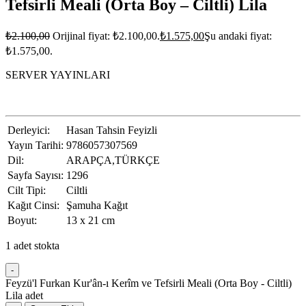
Tefsirli Meali (Orta Boy – Ciltli) Lila
₺
2.100,00
Orijinal fiyat: ₺2.100,00.
₺
1.575,00
Şu andaki fiyat:
₺1.575,00.
SERVER YAYINLARI
Derleyici:
Hasan Tahsin Feyizli
Yayın Tarihi:
9786057307569
Dil:
ARAPÇA,TÜRKÇE
Sayfa Sayısı:
1296
Cilt Tipi:
Ciltli
Kağıt Cinsi:
Şamuha Kağıt
Boyut:
13 x 21 cm
1 adet stokta
-
Feyzü'l Furkan Kur'ân-ı Kerîm ve Tefsirli Meali (Orta Boy - Ciltli)
Lila adet