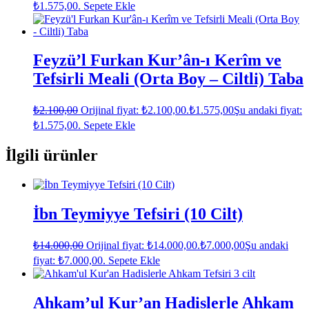
₺1.575,00.
Sepete Ekle
Feyzü’l Furkan Kur’ân-ı Kerîm ve
Tefsirli Meali (Orta Boy – Ciltli) Taba
₺
2.100,00
Orijinal fiyat: ₺2.100,00.
₺
1.575,00
Şu andaki fiyat:
₺1.575,00.
Sepete Ekle
İlgili ürünler
İbn Teymiyye Tefsiri (10 Cilt)
₺
14.000,00
Orijinal fiyat: ₺14.000,00.
₺
7.000,00
Şu andaki
fiyat: ₺7.000,00.
Sepete Ekle
Ahkam’ul Kur’an Hadislerle Ahkam