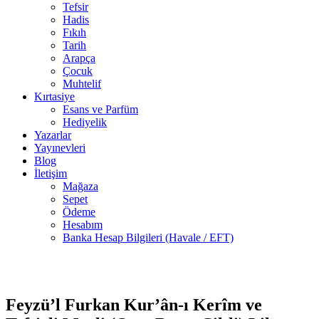
Tefsir
Hadis
Fıkıh
Tarih
Arapça
Çocuk
Muhtelif
Kırtasiye
Esans ve Parfüm
Hediyelik
Yazarlar
Yayınevleri
Blog
İletişim
Mağaza
Sepet
Ödeme
Hesabım
Banka Hesap Bilgileri (Havale / EFT)
1 adet
-25%
stokta
Feyzü’l Furkan Kur’ân-ı Kerîm ve