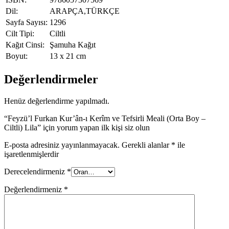
Dil:
ARAPÇA,TÜRKÇE
Sayfa Sayısı:
1296
Cilt Tipi:
Ciltli
Kağıt Cinsi:
Şamuha Kağıt
Boyut:
13 x 21 cm
Değerlendirmeler
Henüz değerlendirme yapılmadı.
“Feyzü’l Furkan Kur’ân-ı Kerîm ve Tefsirli Meali (Orta Boy –
Ciltli) Lila” için yorum yapan ilk kişi siz olun
E-posta adresiniz yayınlanmayacak.
Gerekli alanlar
*
ile
işaretlenmişlerdir
Derecelendirmeniz
*
Değerlendirmeniz
*