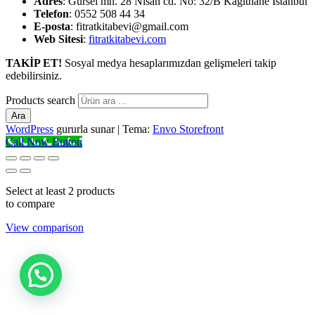
Adres
: Gürsel mh. 28 Nisan cd. No: 32/B Kağıthane İstanbul
Telefon
: 0552 508 44 34
E-posta
: fitratkitabevi@gmail.com
Web Sitesi
:
fitratkitabevi.com
TAKİP ET!
Sosyal medya hesaplarımızdan gelişmeleri takip
edebilirsiniz.
Products search
Ara
WordPress
gururla sunar
|
Tema:
Envo Storefront
Call Now Button
Select at least 2 products
to compare
View comparison