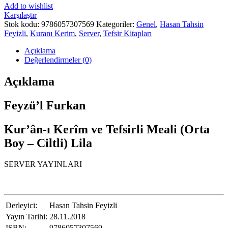
Add to wishlist
Karşılaştır
Stok kodu:
9786057307569
Kategoriler:
Genel
,
Hasan Tahsin
Feyizli
,
Kuranı Kerim
,
Server
,
Tefsir Kitapları
Açıklama
Değerlendirmeler (0)
Açıklama
Feyzü’l Furkan
Kur’ân-ı Kerîm ve Tefsirli Meali (Orta
Boy – Ciltli) Lila
SERVER YAYINLARI
Derleyici:
Hasan Tahsin Feyizli
Yayın Tarihi:
28.11.2018
ISBN:
9786057307569