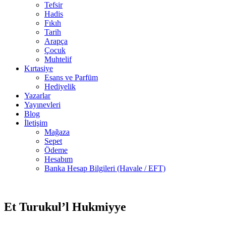
Tefsir
Hadis
Fıkıh
Tarih
Arapça
Çocuk
Muhtelif
Kırtasiye
Esans ve Parfüm
Hediyelik
Yazarlar
Yayınevleri
Blog
İletişim
Mağaza
Sepet
Ödeme
Hesabım
Banka Hesap Bilgileri (Havale / EFT)
5 adet
-50%
stokta
Et Turukul’l Hukmiyye