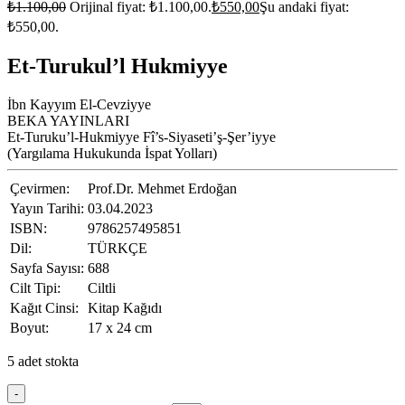
₺
1.100,00
Orijinal fiyat: ₺1.100,00.
₺
550,00
Şu andaki fiyat:
₺550,00.
Et-Turukul’l Hukmiyye
İbn Kayyım El-Cevziyye
BEKA YAYINLARI
Et-Turuku’l-Hukmiyye Fî’s-Siyaseti’ş-Şer’iyye
(Yargılama Hukukunda İspat Yolları)
Çevirmen:
Prof.Dr. Mehmet Erdoğan
Yayın Tarihi:
03.04.2023
ISBN:
9786257495851
Dil:
TÜRKÇE
Sayfa Sayısı:
688
Cilt Tipi:
Ciltli
Kağıt Cinsi:
Kitap Kağıdı
Boyut:
17 x 24 cm
5 adet stokta
-