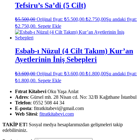
Tefsiru’s Sa’di (5 Cilt)
₺
5.500,00
Orijinal fiyat: ₺5.500,00.
₺
2.750,00
Şu andaki fiyat:
₺2.750,00.
Sepete Ekle
Esbab-ı Nüzul (4 Cilt Takım) Kur’an
Ayetlerinin İniş Sebepleri
₺
3.600,00
Orijinal fiyat: ₺3.600,00.
₺
1.800,00
Şu andaki fiyat:
₺1.800,00.
Sepete Ekle
Fıtrat Kitabevi
Oku Yaşa Anlat
Adres
: Gürsel mh. 28 Nisan cd. No: 32/B Kağıthane İstanbul
Telefon
: 0552 508 44 34
E-posta
: fitratkitabevi@gmail.com
Web Sitesi
:
fitratkitabevi.com
TAKİP ET!
Sosyal medya hesaplarımızdan gelişmeleri takip
edebilirsiniz.