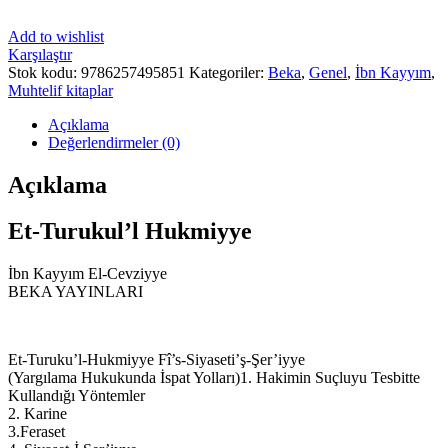
Add to wishlist
Karşılaştır
Stok kodu:
9786257495851
Kategoriler:
Beka
,
Genel
,
İbn Kayyım
,
Muhtelif kitaplar
Açıklama
Değerlendirmeler (0)
Açıklama
Et-Turukul’l Hukmiyye
İbn Kayyım El-Cevziyye
BEKA YAYINLARI
Et-Turuku’l-Hukmiyye Fî’s-Siyaseti’ş-Şer’iyye
(Yargılama Hukukunda İspat Yolları)
1. Hakimin Suçluyu Tesbitte
Kullandığı Yöntemler
2. Karine
3.Feraset