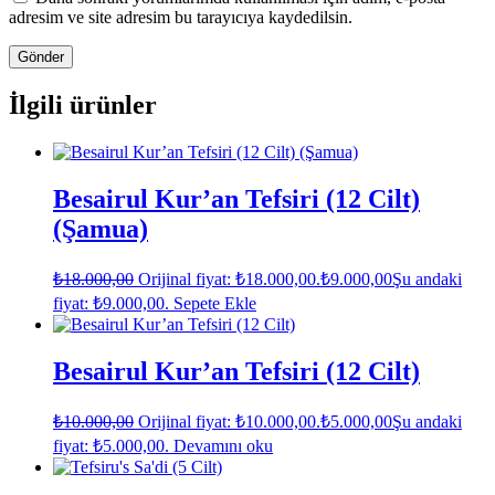
adresim ve site adresim bu tarayıcıya kaydedilsin.
İlgili ürünler
Besairul Kur’an Tefsiri (12 Cilt)
(Şamua)
₺
18.000,00
Orijinal fiyat: ₺18.000,00.
₺
9.000,00
Şu andaki
fiyat: ₺9.000,00.
Sepete Ekle
Besairul Kur’an Tefsiri (12 Cilt)
₺
10.000,00
Orijinal fiyat: ₺10.000,00.
₺
5.000,00
Şu andaki
fiyat: ₺5.000,00.
Devamını oku