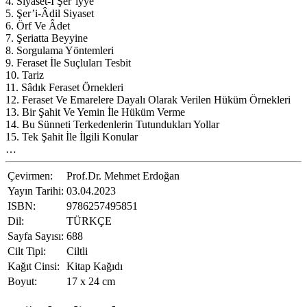
4. Siyaset-İ Şer’iyye
5. Şer’i-Âdil Siyaset
6. Örf Ve Âdet
7. Şeriatta Beyyine
8. Sorgulama Yöntemleri
9. Feraset İle Suçluları Tesbit
10. Tariz
11. Sâdık Feraset Örnekleri
12. Feraset Ve Emarelere Dayalı Olarak Verilen Hüküm Örnekleri
13. Bir Şahit Ve Yemin İle Hüküm Verme
14. Bu Sünneti Terkedenlerin Tutundukları Yollar
15. Tek Şahit İle İlgili Konular
…
Çevirmen:
Prof.Dr. Mehmet Erdoğan
Yayın Tarihi:
03.04.2023
ISBN:
9786257495851
Dil:
TÜRKÇE
Sayfa Sayısı:
688
Cilt Tipi:
Ciltli
Kağıt Cinsi:
Kitap Kağıdı
Boyut:
17 x 24 cm