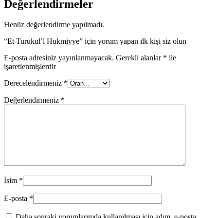
Değerlendirmeler
Henüz değerlendirme yapılmadı.
“Et Turukul’l Hukmiyye” için yorum yapan ilk kişi siz olun
E-posta adresiniz yayınlanmayacak.
Gerekli alanlar
*
ile
işaretlenmişlerdir
Derecelendirmeniz
*
Değerlendirmeniz
*
İsim
*
E-posta
*
Daha sonraki yorumlarımda kullanılması için adım, e-posta