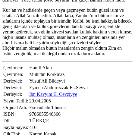
Kur’an ve hadislerde geçen veya geçmeyen bütün güzel isim ve
sıfatlar Allah’a izafe edilir. Allah lafzı, Yaratıcı’nın bütün isim ve
sıfatlarını içinde toplayan bir isimdir. Kalbi, bu ismi hakkıyla bilecek
genişlikte olan ve kulluk görevlerini tam bir saygı ve içtenlikle
yerine getirerek, sevginin zirvesi sayılan kulluk hakkını veren kimse,
hiçbir insana muhtaç olmaz, insanların en zenginleri arasında yer
alır. Lisan-ı hali ile şairin söylediği şu dizeleri söyler.
Hiçbir malım olmadan bütün insanlardan zengin oldum Zira en
üstün zenginlik, mal ile değil ondan uzak durmakladır.
Çevirmen:
Hanifi Akın
Çevirmen:
Muhittin Korkmaz
Derleyici:
Yusuf Ali Büdeyvi
Derleyici:
Eymen Abdurrezzak Es-Sevva
Derleyici:
İbn Kayyım El-Cevziyye
Yayın Tarihi:
29.04.2005
Orijinal Adı:
Esmaullahi’l-husna
ISBN:
9786055546366
Dil:
TÜRKÇE
Sayfa Sayısı:
416
Cilt Tipi:
Karton Kapak