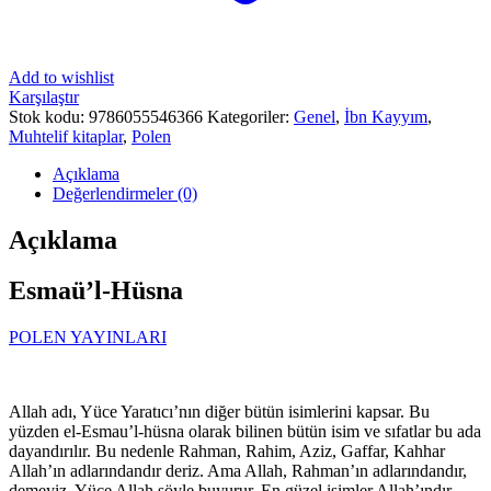
Add to wishlist
Karşılaştır
Stok kodu:
9786055546366
Kategoriler:
Genel
,
İbn Kayyım
,
Muhtelif kitaplar
,
Polen
Açıklama
Değerlendirmeler (0)
Açıklama
Esmaü’l-Hüsna
POLEN YAYINLARI
Allah adı, Yüce Yaratıcı’nın diğer bütün isimlerini kapsar. Bu
yüzden el-Esmau’l-hüsna olarak bilinen bütün isim ve sıfatlar bu ada
dayandırılır. Bu nedenle Rahman, Rahim, Aziz, Gaffar, Kahhar
Allah’ın adlarındandır deriz. Ama Allah, Rahman’ın adlarındandır,
demeyiz. Yüce Allah şöyle buyurur. En güzel isimler Allah’ındır.