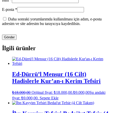
İsim
*
E-posta
*
Daha sonraki yorumlarımda kullanılması için adım, e-posta
adresim ve site adresim bu tarayıcıya kaydedilsin.
İlgili ürünler
Ed-Dürrü’l Mensur (16 Cilt)
Hadislerle Kur’an-ı Kerim Tefsiri
₺
18.000,00
Orijinal fiyat: ₺18.000,00.
₺
9.000,00
Şu andaki
fiyat: ₺9.000,00.
Sepete Ekle