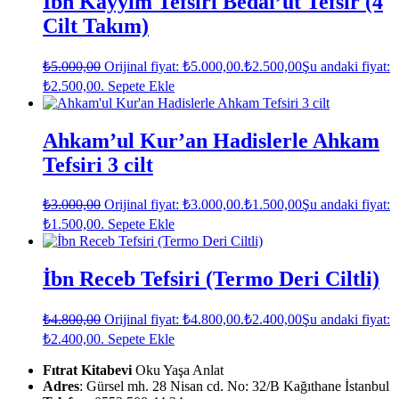
İbn Kayyim Tefsiri Bedai’ut Tefsir (4
Cilt Takım)
₺
5.000,00
Orijinal fiyat: ₺5.000,00.
₺
2.500,00
Şu andaki fiyat:
₺2.500,00.
Sepete Ekle
Ahkam’ul Kur’an Hadislerle Ahkam
Tefsiri 3 cilt
₺
3.000,00
Orijinal fiyat: ₺3.000,00.
₺
1.500,00
Şu andaki fiyat:
₺1.500,00.
Sepete Ekle
İbn Receb Tefsiri (Termo Deri Ciltli)
₺
4.800,00
Orijinal fiyat: ₺4.800,00.
₺
2.400,00
Şu andaki fiyat:
₺2.400,00.
Sepete Ekle
Fıtrat Kitabevi
Oku Yaşa Anlat
Adres
: Gürsel mh. 28 Nisan cd. No: 32/B Kağıthane İstanbul