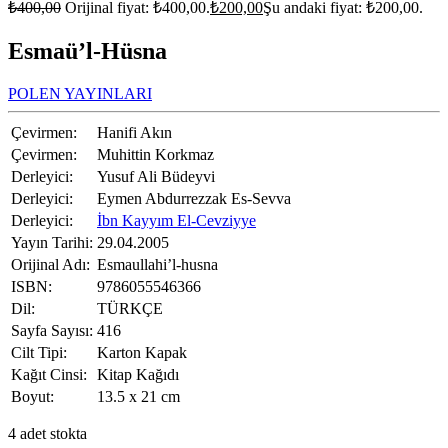
₺
400,00
Orijinal fiyat: ₺400,00.
₺
200,00
Şu andaki fiyat: ₺200,00.
Esmaü’l-Hüsna
POLEN YAYINLARI
Çevirmen:
Hanifi Akın
Çevirmen:
Muhittin Korkmaz
Derleyici:
Yusuf Ali Büdeyvi
Derleyici:
Eymen Abdurrezzak Es-Sevva
Derleyici:
İbn Kayyım El-Cevziyye
Yayın Tarihi:
29.04.2005
Orijinal Adı:
Esmaullahi’l-husna
ISBN:
9786055546366
Dil:
TÜRKÇE
Sayfa Sayısı:
416
Cilt Tipi:
Karton Kapak
Kağıt Cinsi:
Kitap Kağıdı
Boyut:
13.5 x 21 cm
4 adet stokta