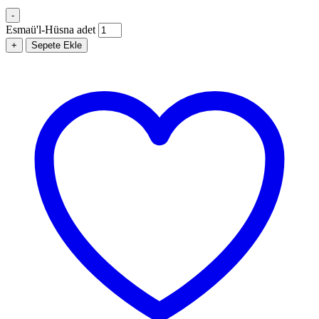
-
Esmaü'l-Hüsna adet
+
Sepete Ekle