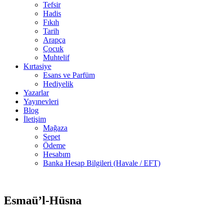
Tefsir
Hadis
Fıkıh
Tarih
Arapça
Çocuk
Muhtelif
Kırtasiye
Esans ve Parfüm
Hediyelik
Yazarlar
Yayınevleri
Blog
İletişim
Mağaza
Sepet
Ödeme
Hesabım
Banka Hesap Bilgileri (Havale / EFT)
4 adet
-50%
stokta
Esmaü’l-Hüsna