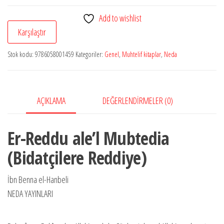
ale’l
Add to wishlist
Mubtedia
Karşılaştır
(Bidatçilere
Reddiye)
Stok kodu:
9786058001459
Kategoriler:
Genel
,
Muhtelif kitaplar
,
Neda
adet
AÇIKLAMA
DEĞERLENDIRMELER (0)
Er-Reddu ale’l Mubtedia
(Bidatçilere Reddiye)
İbn Benna el-Hanbeli
NEDA YAYINLARI