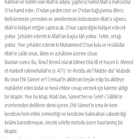
Rahmân ve Rahîm olan Allah’ın adıyla. Şüphesiz hamd Allah’a mahsustur.
O’na hamd eder, O’ndan yardım ister ve O’ndan bağış­lanma dileriz.
Nefislerimizin şerrinden ve amellerimizin kötüsünden Allah’a sığınırız.
Allah’ın hidâyet ettiğini saptıracak, O’nun saptırdı­ğını hidâyet edecek
yoktur. Şehâdet ederim ki Allah’tan başka ilâh yoktur. Tektir, ortağı
yoktur. Yine şehâdet ederim ki Muhammed O’nun kulu ve resûlüdür.
Allah’ın salâtı onun, âlinin ve ashâbının üzerine olsun.
Bundan sonra: Bu, İbnu’l Bennâ olarak bilinen Ebû Alî el-Hasen b. Ahmed
el-Hanbelî rahimehullah’ın (v. 471) “er-Reddu ale’l Mubte-dia” kitabıdır.
Bu onun Ehli Sünnet ve’l Cemaat’in akîdesini beyân edip bu akîdeye
muhâlefet eden bidat ve hevâ ehline cevap vermek için kaleme aldığı
bir kitaptır. Yine bu kitap; Kitab’dan, Sünnet’ten ve Selef-i Sâlihîn’in
eserlerinden delillerin zikrini içeren, Ehli Sünnet’in icma ile hem
kendisini hem ehlini zemmettiği ve kendisine bakmak­tan sakındırdığı
kelâmı barındırmayan, önceki selefin metodu üzere hazırlanmış bir
kitaptır.