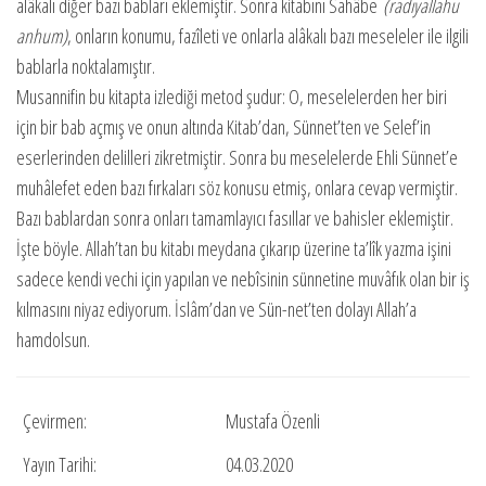
alâkalı diğer bazı babları eklemiştir. Sonra ki­tabını Sahâbe
(radıyallahu
anhum)
, onların konumu, fazîleti ve onlarla alâkalı bazı meseleler ile ilgili
bablarla noktalamıştır.
Musannifin bu kitapta izlediği metod şudur: O, meselelerden her biri
için bir bab açmış ve onun altında Kitab’dan, Sünnet’ten ve Selef’in
eserlerinden delilleri zikretmiştir. Sonra bu meselelerde Ehli Sünnet’e
muhâlefet eden bazı fırkaları söz konusu etmiş, onlara ce­vap vermiştir.
Bazı bablardan sonra onları tamamlayıcı fasıllar ve bahisler eklemiştir.
İşte böyle. Allah’tan bu kitabı meydana çıkarıp üzerine ta’lîk yazma işini
sadece kendi vechi için yapılan ve nebîsinin sünnetine muvâfık olan bir iş
kılmasını niyaz ediyorum. İslâm’dan ve Sün-net’ten dolayı Allah’a
hamdolsun.
Çevirmen:
Mustafa Özenli
Yayın Tarihi:
04.03.2020