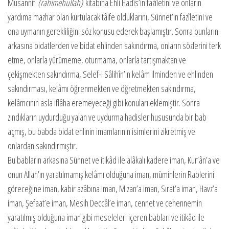
Musannif
(rahimehullah)
kitabına Ehli Hadîs’in fazîletini ve onların
yardıma mazhar olan kurtulacak tâife olduklarını, Sünnet’in fazîletini ve
ona uymanın gerekliliğini söz konusu ederek başlamıştır. Sonra bunların
arkasına bidatlerden ve bidat ehlinden sakındırma, onların sözlerini terk
etme, onlarla yürümeme, oturmama, onlarla tartışmak­tan ve
çekişmekten sakındırma, Selef-i Sâlihîn’in kelâm ilminden ve ehlinden
sakındırması, kelâmı öğrenmekten ve öğretmekten sakın­dırma,
kelâmcının asla iflâha eremeyeceği gibi konuları eklemiştir. Sonra
zındıkların uydurduğu yalan ve uydurma hadisler hususunda bir bab
açmış, bu babda bidat ehlinin imamlarının isimlerini zikret­miş ve
onlardan sakındırmıştır.
Bu babların arkasına Sünnet ve itikâd ile alâkalı kadere iman, Kur’ân’a ve
onun Allah’ın yaratılmamış kelâmı olduğuna iman, mü­minlerin Rablerini
göreceğine iman, kabir azâbına iman, Mizan’a iman, Sırat’a iman, Havz’a
iman, Şefaat’e iman, Mesih Deccâl’e iman, cennet ve cehennemin
yaratılmış olduğuna iman gibi meseleleri içe­ren babları ve itikâd ile