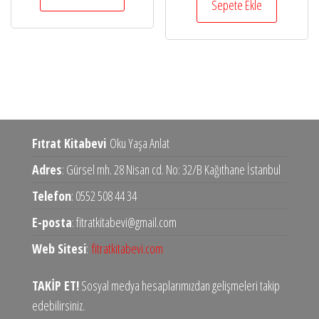
₺30.000,00.
fiyat:
Sepete Ekle
₺4.125,00.
₺22.500,0
Fıtrat Kitabevi
Oku Yaşa Anlat
Adres
: Gürsel mh. 28 Nisan cd. No: 32/B Kağıthane İstanbul
Telefon
: 0552 508 44 34
E-posta
: fitratkitabevi@gmail.com
Web Sitesi
:
fitratkitabevi.com
TAKİP ET!
Sosyal medya hesaplarımızdan gelişmeleri takip
edebilirsiniz.