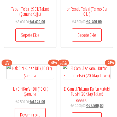
Taberi Tefsiri (9 Cilt Takım)
İbn Receb Tefsiri (Termo Deri
(Şamuha Kağıt)
Ciltli)
Orijinal
Şu
Orijinal
Şu
₺
8.000,00
₺
4.400,00
₺
4.800,00
₺
2.400,00
fiyat:
andaki
fiyat:
andaki
₺8.000,00.
fiyat:
₺4.800,00.
fiyat:
Sepete Ekle
Sepete Ekle
₺4.400,00.
₺2.400,00.
Stokta
1 adet
-45%
-25%
yok
stokta
Hak Dini Kur’an Dili (10 Cilt)
El Camiul Ahkamul Kur’an Kurtubi
Şamuha
Tefsiri (20 Kitap Takım)
Orijinal
Şu
₺
7.500,00
₺
4.125,00
Orijinal
Şu
₺
30.000,00
₺
22.500,00
5 üzerinden
fiyat:
andaki
5.00
fiyat:
andaki
₺7.500,00.
fiyat:
Devamını oku
oy aldı