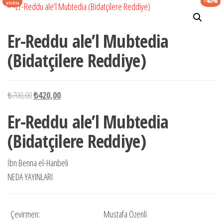
-40%
stokta
Er-Reddu ale’l Mubtedia
(Bidatçilere Reddiye)
Orijinal
Şu
₺
700,00
₺
420,00
fiyat:
andaki
Er-Reddu ale’l Mubtedia
₺700,00.
fiyat:
(Bidatçilere Reddiye)
₺420,00.
İbn Benna el-Hanbeli
NEDA YAYINLARI
Çevirmen:
Mustafa Özenli