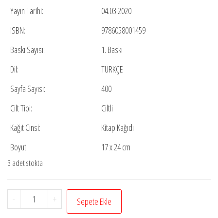
Yayın Tarihi:
04.03.2020
ISBN:
9786058001459
Baskı Sayısı:
1. Baskı
Dil:
TÜRKÇE
Sayfa Sayısı:
400
Cilt Tipi:
Ciltli
Kağıt Cinsi:
Kitap Kağıdı
Boyut:
17 x 24 cm
3 adet stokta
Er-
-
+
Sepete Ekle
Reddu