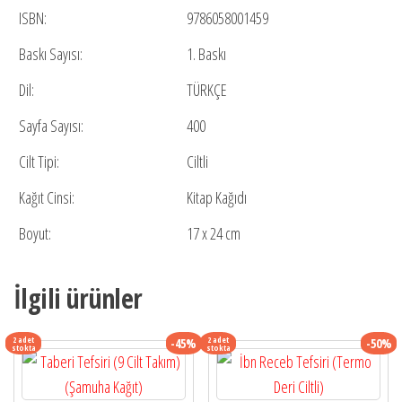
ISBN:
9786058001459
Baskı Sayısı:
1. Baskı
Dil:
TÜRKÇE
Sayfa Sayısı:
400
Cilt Tipi:
Ciltli
Kağıt Cinsi:
Kitap Kağıdı
Boyut:
17 x 24 cm
İlgili ürünler
2 adet
2 adet
-45%
-50%
stokta
stokta