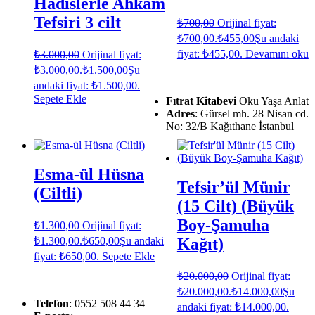
Hadislerle Ahkam
Tefsiri 3 cilt
₺
700,00
Orijinal fiyat:
₺700,00.
₺
455,00
Şu andaki
fiyat: ₺455,00.
Devamını oku
₺
3.000,00
Orijinal fiyat:
₺3.000,00.
₺
1.500,00
Şu
andaki fiyat: ₺1.500,00.
Sepete Ekle
Fıtrat Kitabevi
Oku Yaşa Anlat
Adres
: Gürsel mh. 28 Nisan cd.
No: 32/B Kağıthane İstanbul
Esma-ül Hüsna
Tefsir’ül Münir
(Ciltli)
(15 Cilt) (Büyük
Boy-Şamuha
₺
1.300,00
Orijinal fiyat:
₺1.300,00.
₺
650,00
Şu andaki
Kağıt)
fiyat: ₺650,00.
Sepete Ekle
₺
20.000,00
Orijinal fiyat:
₺20.000,00.
₺
14.000,00
Şu
Telefon
: 0552 508 44 34
andaki fiyat: ₺14.000,00.