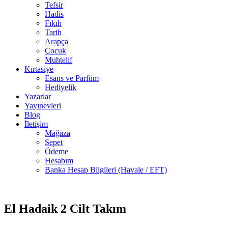
Tefsir
Hadis
Fıkıh
Tarih
Arapça
Çocuk
Muhtelif
Kırtasiye
Esans ve Parfüm
Hediyelik
Yazarlar
Yayınevleri
Blog
İletişim
Mağaza
Sepet
Ödeme
Hesabım
Banka Hesap Bilgileri (Havale / EFT)
2 adet
-50%
stokta
El Hadaik 2 Cilt Takım