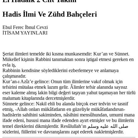
Hadis İlmi Ve Zühd Bahçeleri
Ebul Ferec İbnul Cevzi
İTİSAM YAYINLARI
Şeriat ilimleri temelde iki kısma munkasemdir: Kur’an ve Sünnet.
Mükellef kişinin Rabbini tanımaktan sonra iştigal etmesi gereken en
evla iş,
Rabbinin kendisine söylediklerini ezberlemeye ve anlamaya
çalışmasıdır.
Kur’an-ı Azîz’e gelince: Onun tüm ilimlerine vakıf olmak için
tefsirini mütalaa etmek lazım gelir. Âlimler tefsir alanında sayısız
eser kaleme almış lakin bilgi değeri taşıyan yahut taşımayan her türlü
malumatı kitaplarında dercetmişlerdir.
Sünnete gelince: Nakil ehli bu alanda birçok eser tedvin ve tasnif
etmiş, -Allah onları mükâfatların en güzeliyle mükâfatlandırsın-
hadislerin sahihini sakiminden, nâsihini mensûhundan, umumi mana
ifade edeni, hususi mana ifade edenden ayırt etmişler ve bu ilimlerin
temel direklerini dikmişlerdir. Resûlullah’ın صلى الله عليه وسلم
sözlerini, fiillerini ve davranışlarını zapt ederek nakletmişlerdir.