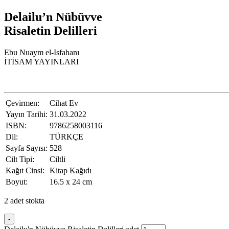
Delailu’n Nübüvve
Risaletin Delilleri
Ebu Nuaym el-Isfahanı
İTİSAM YAYINLARI
Çevirmen:
Cihat Ev
Yayın Tarihi:
31.03.2022
ISBN:
9786258003116
Dil:
TÜRKÇE
Sayfa Sayısı:
528
Cilt Tipi:
Ciltli
Kağıt Cinsi:
Kitap Kağıdı
Boyut:
16.5 x 24 cm
2 adet stokta
-