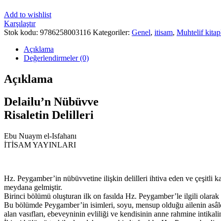
Add to wishlist
Karşılaştır
Stok kodu:
9786258003116
Kategoriler:
Genel
,
itisam
,
Muhtelif kitap
Açıklama
Değerlendirmeler (0)
Açıklama
Delailu’n Nübüvve
Risaletin Delilleri
Ebu Nuaym el-Isfahanı
İTİSAM YAYINLARI
Hz. Peygamber’in nübüvvetine ilişkin delilleri ihtiva eden ve çeşitli k
meydana gelmiştir.
Birinci bölümü oluşturan ilk on fasılda Hz. Peygamber’le ilgili olara
Bu bölümde Peygamber’in isimleri, soyu, mensup olduğu ailenin asâleti
alan vasıfları, ebeveyninin evliliği ve kendisinin anne rahmine intikali