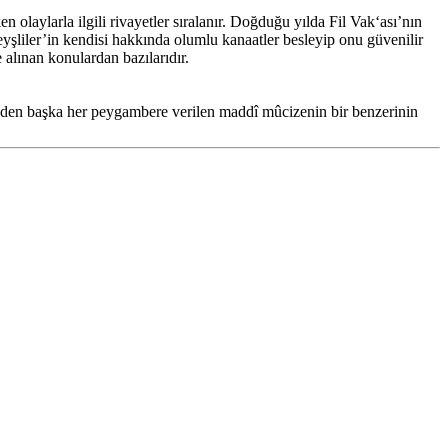
laylarla ilgili rivayetler sıralanır. Doğduğu yılda Fil Vak‘ası’nın
şliler’in kendisi hakkında olumlu kanaatler besleyip onu güvenilir
 alınan konulardan bazılarıdır.
sinden başka her peygambere verilen maddî mûcizenin bir benzerinin