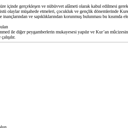
 içinde gerçekleşen ve nübüvvet alâmeti olarak kabul edilmesi gereken o
üstü olaylar müşahede etmeleri, çocukluk ve gençlik dönemlerinde Kurey
iye inançlarından ve sapıklıklarından korunmuş bulunması bu kısımda ele
bulan
 Muhammed ile diğer peygamberlerin mukayesesi yapılır ve Kur’an mûcize
alışılır.
olun