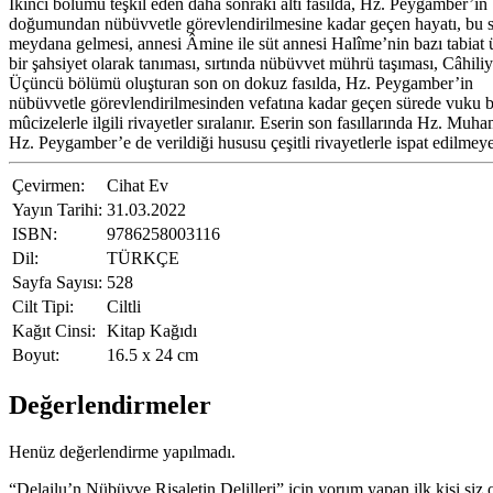
İkinci bölümü teşkil eden daha sonraki altı fasılda, Hz. Peygamber’in
doğumundan nübüvvetle görevlendirilmesine kadar geçen hayatı, bu süre
meydana gelmesi, annesi Âmine ile süt annesi Halîme’nin bazı tabiat 
bir şahsiyet olarak tanıması, sırtında nübüvvet mührü taşıması, Câhil
Üçüncü bölümü oluşturan son on dokuz fasılda, Hz. Peygamber’in
nübüvvetle görevlendirilmesinden vefatına kadar geçen sürede vuku 
mûcizelerle ilgili rivayetler sıralanır. Eserin son fasıllarında Hz.
Hz. Peygamber’e de verildiği hususu çeşitli rivayetlerle ispat edilmeye ç
Çevirmen:
Cihat Ev
Yayın Tarihi:
31.03.2022
ISBN:
9786258003116
Dil:
TÜRKÇE
Sayfa Sayısı:
528
Cilt Tipi:
Ciltli
Kağıt Cinsi:
Kitap Kağıdı
Boyut:
16.5 x 24 cm
Değerlendirmeler
Henüz değerlendirme yapılmadı.
“Delailu’n Nübüvve Risaletin Delilleri” için yorum yapan ilk kişi siz 