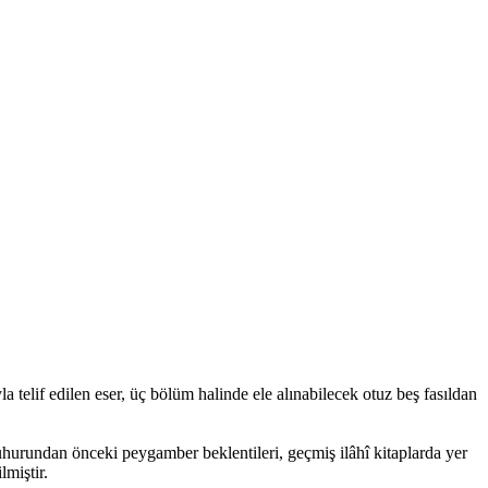
a telif edilen eser, üç bölüm halinde ele alınabilecek otuz beş fasıldan
uhurundan önceki peygamber beklentileri, geçmiş ilâhî kitaplarda yer
lmiştir.