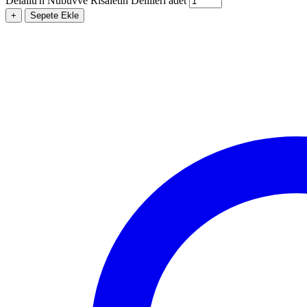
Delailu'n Nübüvve Risaletin Delilleri adet
+
Sepete Ekle