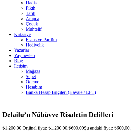
Hadis
Fıkıh
Tarih
Arapça
Çocuk
Muhtelif
Kırtasiye
Esans ve Parfüm
Hediyelik
Yazarlar
Yayınevleri
Blog
İletişim
Mağaza
Sepet
Ödeme
Hesabım
Banka Hesap Bilgileri (Havale / EFT)
2 adet
stokta
Delailu’n Nübüvve Risaletin Delilleri
₺
1.200,00
Orijinal fiyat: ₺1.200,00.
₺
600,00
Şu andaki fiyat: ₺600,00.