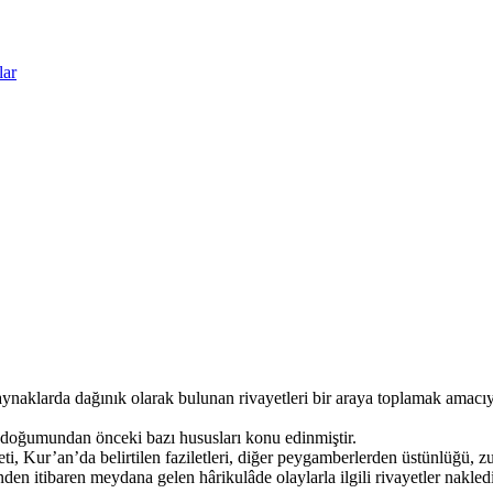
lar
aynaklarda dağınık olarak bulunan rivayetleri bir araya toplamak amacıyl
k doğumundan önceki bazı hususları konu edinmiştir.
, Kur’an’da belirtilen faziletleri, diğer peygamberlerden üstünlüğü, z
nden itibaren meydana gelen hârikulâde olaylarla ilgili rivayetler nakledi